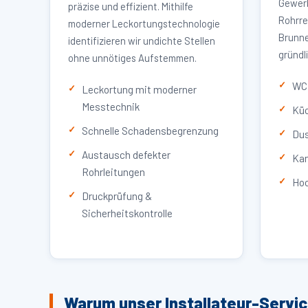
Gewerb
präzise und effizient. Mithilfe
Rohrre
moderner Leckortungstechnologie
Brunne
identifizieren wir undichte Stellen
gründl
ohne unnötiges Aufstemmen.
WC 
Leckortung mit moderner
Messtechnik
Küc
Schnelle Schadensbegrenzung
Dus
Austausch defekter
Kan
Rohrleitungen
Hoc
Druckprüfung &
Sicherheitskontrolle
Warum unser Installateur-Servi