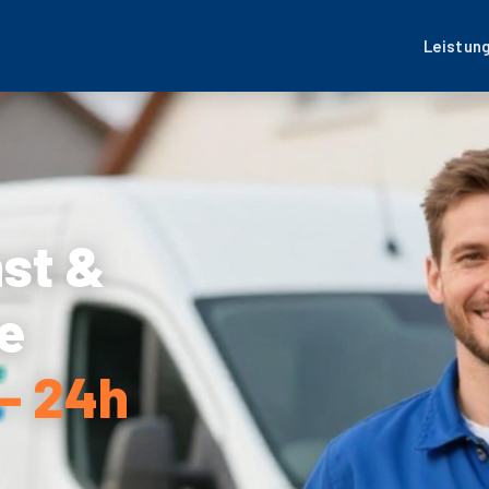
Leistun
nst &
e
– 24h