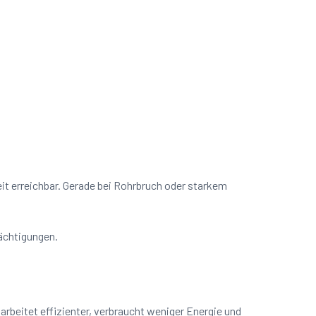
eit erreichbar. Gerade bei Rohrbruch oder starkem
rächtigungen.
rbeitet effizienter, verbraucht weniger Energie und