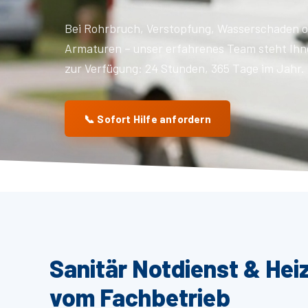
Bei Rohrbruch, Verstopfung, Wasserschaden o
Armaturen – unser erfahrenes Team steht Ihn
zur Verfügung: 24 Stunden, 365 Tage im Jahr.
📞 Sofort Hilfe anfordern
Sanitär Notdienst & Hei
vom Fachbetrieb