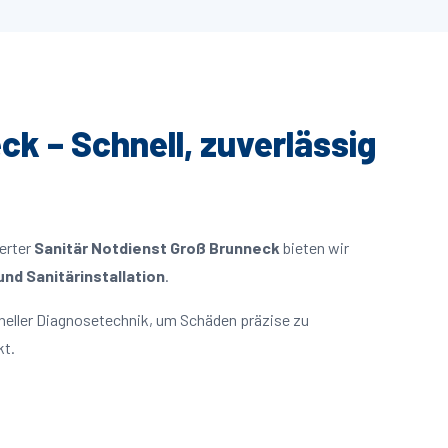
ck – Schnell, zuverlässig
ierter
Sanitär Notdienst Groß Brunneck
bieten wir
nd Sanitärinstallation
.
neller Diagnosetechnik, um Schäden präzise zu
kt.