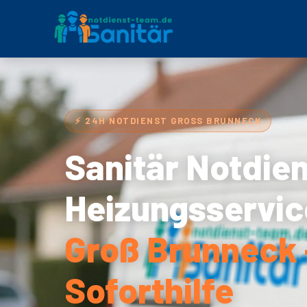
⚡ 24H NOTDIENST GROSS BRUNNECK
Sanitär Notdie
Heizungsservic
Groß Brunneck 
Soforthilfe