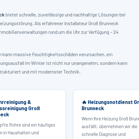
ck
bietet schnelle, zuverlässige und nachhaltige Lösungen bei
zungsstörung. Als erfahrener Installateur Groß Brunneck
mmobilienverwaltungen rund um die Uhr zur Verfügung – 24
ruch kann massive Feuchtigkeitsschäden verursachen, ein
zungsausfall im Winter ist nicht nur unangenehm, sondern kann
strukturiert und mit modernster Technik.
hrreinigung &
🔥 Heizungsnotdienst G
ssreinigung Groß
Brunneck
neck
Wenn Ihre Heizung Groß Bru
pfte Rohre sind ein häufiges
ausfällt, übernehmen wir die
m in Haushalten und
schnelle Diagnose und