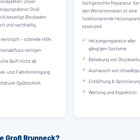
eobjekten. Unser
fachgerechte Reparatur. Ger
inigungsdienst Groß
den Wintermonaten ist eine
ck beseitigt Blockaden
funktionierende Heizungsan
ich und nachhaltig.
essenziell.
verstopft – schnelle Hilfe
Heizungsreparatur aller
gängigen Systeme
henabfluss reinigen
Behebung von Druckverlu
che läuft nicht ab
Austausch von Umwälzp
al- und Fallrohrreinigung
Entlüftung & Optimierun
hdruck-Spültechnik
Wartung und Inspektion
ce Groß Brunneck?