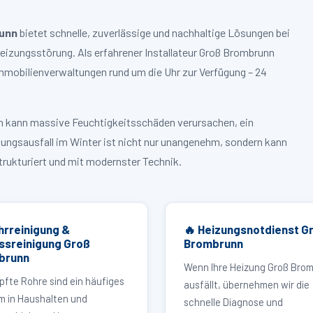
runn
bietet schnelle, zuverlässige und nachhaltige Lösungen bei
izungsstörung. Als erfahrener Installateur Groß Brombrunn
mmobilienverwaltungen rund um die Uhr zur Verfügung – 24
ruch kann massive Feuchtigkeitsschäden verursachen, ein
zungsausfall im Winter ist nicht nur unangenehm, sondern kann
strukturiert und mit modernster Technik.
hrreinigung &
🔥 Heizungsnotdienst G
ssreinigung Groß
Brombrunn
brunn
Wenn Ihre Heizung Groß Bro
pfte Rohre sind ein häufiges
ausfällt, übernehmen wir die
m in Haushalten und
schnelle Diagnose und