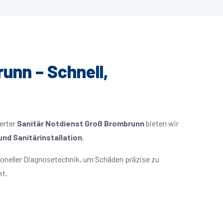
unn – Schnell,
ierter
Sanitär Notdienst Groß Brombrunn
bieten wir
nd Sanitärinstallation
.
oneller Diagnosetechnik, um Schäden präzise zu
kt.