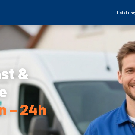
Leistun
nst &
e
n – 24h