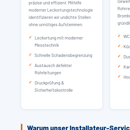
Gewerb
präzise und effizient. Mithilfe
Rohrre
moderner Leckortungstechnologie
Brombr
identifizieren wir undichte Stellen
gründl
ohne unnötiges Aufstemmen.
WC 
Leckortung mit moderner
Messtechnik
Küc
Schnelle Schadensbegrenzung
Dus
Austausch defekter
Kan
Rohrleitungen
Hoc
Druckprüfung &
Sicherheitskontrolle
Warum unser Installateur-Servi