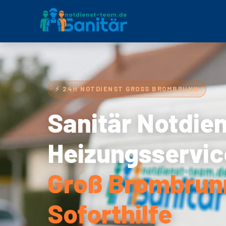
⚡ 24H NOTDIENST GROSS BROMBRUNN
Sanitär Notdie
Heizungsservic
Groß Brombrun
Soforthilfe