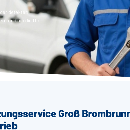
der defekten
en rund um die Uhr
izungsservice Groß Brombrun
rieb