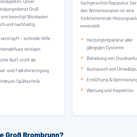
eobjekten. Unser
fachgerechte Reparatur. Ger
inigungsdienst Groß
den Wintermonaten ist eine
unn beseitigt Blockaden
funktionierende Heizungsan
ich und nachhaltig.
essenziell.
verstopft – schnelle Hilfe
Heizungsreparatur aller
gängigen Systeme
henabfluss reinigen
Behebung von Druckverlu
che läuft nicht ab
Austausch von Umwälzp
al- und Fallrohrreinigung
Entlüftung & Optimierun
hdruck-Spültechnik
Wartung und Inspektion
ce Groß Brombrunn?