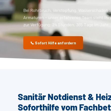
Bei Rohrbruch, Verstopfung, Wasserschaden o
Armaturen – unser erfahrenes Team steht Ihn
zur Verfügung: 24 Stunden, 365 Tage im Jahr.
📞 Sofort Hilfe anfordern
Sanitär Notdienst & He
Soforthilfe vom Fachbet