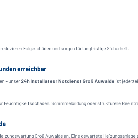
reduzieren Folgeschäden und sorgen für langfristige Sicherheit.
tunden erreichbar
en – unser
24h Installateur Notdienst Groß Auwalde
ist jederze
o für Feuchtigkeitsschäden, Schimmelbildung oder strukturelle Beeint
de
Heizungswartung Groß Auwalde an. Eine gewartete Heizungsanlage ar