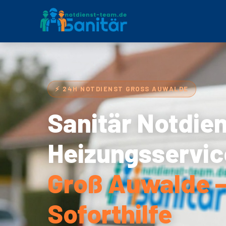
⚡ 24H NOTDIENST GROSS AUWALDE
Sanitär Notdie
Heizungsservic
Groß Auwalde –
Soforthilfe