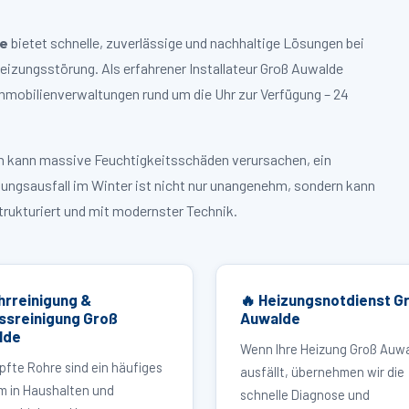
de
bietet schnelle, zuverlässige und nachhaltige Lösungen bei
zungsstörung. Als erfahrener Installateur Groß Auwalde
mmobilienverwaltungen rund um die Uhr zur Verfügung – 24
ruch kann massive Feuchtigkeitsschäden verursachen, ein
zungsausfall im Winter ist nicht nur unangenehm, sondern kann
strukturiert und mit modernster Technik.
hrreinigung &
🔥 Heizungsnotdienst G
ssreinigung Groß
Auwalde
lde
Wenn Ihre Heizung Groß Auw
pfte Rohre sind ein häufiges
ausfällt, übernehmen wir die
m in Haushalten und
schnelle Diagnose und