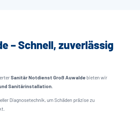
e – Schnell, zuverlässig
ierter
Sanitär Notdienst Groß Auwalde
bieten wir
nd Sanitärinstallation
.
eller Diagnosetechnik, um Schäden präzise zu
kt.