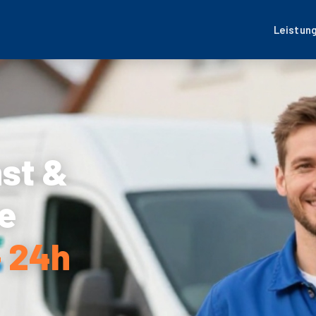
Leistun
nst &
e
 24h