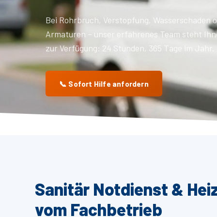
Bei Rohrbruch, Verstopfung, Wasserschaden o
Armaturen – unser erfahrenes Team steht Ihn
zur Verfügung: 24 Stunden, 365 Tage im Jahr.
📞 Sofort Hilfe anfordern
Sanitär Notdienst & Hei
vom Fachbetrieb