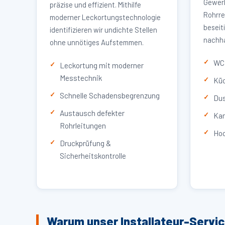
Gewerb
präzise und effizient. Mithilfe
Rohrre
moderner Leckortungstechnologie
beseit
identifizieren wir undichte Stellen
nachha
ohne unnötiges Aufstemmen.
WC 
Leckortung mit moderner
Messtechnik
Küc
Schnelle Schadensbegrenzung
Dus
Austausch defekter
Kan
Rohrleitungen
Hoc
Druckprüfung &
Sicherheitskontrolle
Warum unser Installateur-Servi