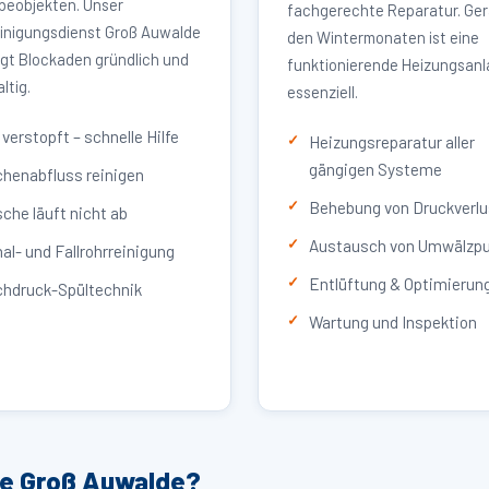
eobjekten. Unser
fachgerechte Reparatur. Ger
inigungsdienst Groß Auwalde
den Wintermonaten ist eine
igt Blockaden gründlich und
funktionierende Heizungsan
ltig.
essenziell.
verstopft – schnelle Hilfe
Heizungsreparatur aller
gängigen Systeme
henabfluss reinigen
Behebung von Druckverlu
che läuft nicht ab
Austausch von Umwälzp
al- und Fallrohrreinigung
Entlüftung & Optimierun
hdruck-Spültechnik
Wartung und Inspektion
ce Groß Auwalde?