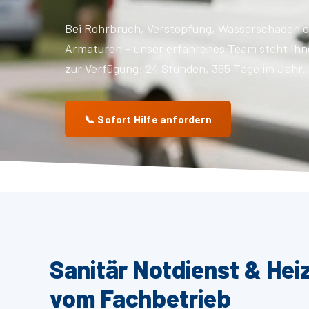
Bei Rohrbruch, Verstopfung, Wasserschaden o
Armaturen – unser erfahrenes Team steht Ihn
zur Verfügung: 24 Stunden, 365 Tage im Jahr.
📞 Sofort Hilfe anfordern
Sanitär Notdienst & Hei
vom Fachbetrieb