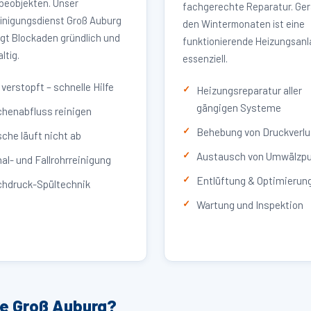
eobjekten. Unser
fachgerechte Reparatur. Ger
inigungsdienst Groß Auburg
den Wintermonaten ist eine
igt Blockaden gründlich und
funktionierende Heizungsan
ltig.
essenziell.
verstopft – schnelle Hilfe
Heizungsreparatur aller
gängigen Systeme
henabfluss reinigen
Behebung von Druckverlu
che läuft nicht ab
Austausch von Umwälzp
al- und Fallrohrreinigung
Entlüftung & Optimierun
hdruck-Spültechnik
Wartung und Inspektion
ce Groß Auburg?