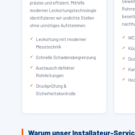
Gewerb
präzise und effizient. Mithilfe
Rohrre
moderner Leckortungstechnologie
beseit
identifizieren wir undichte Stellen
nachha
ohne unnötiges Aufstemmen.
WC 
Leckortung mit moderner
Messtechnik
Küc
Schnelle Schadensbegrenzung
Dus
Austausch defekter
Kan
Rohrleitungen
Hoc
Druckprüfung &
Sicherheitskontrolle
Warum unser Installateur-Servi