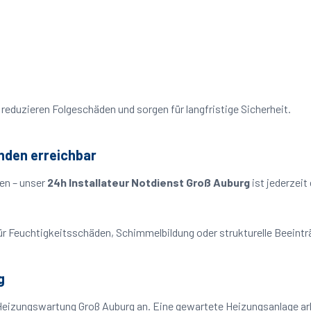
reduzieren Folgeschäden und sorgen für langfristige Sicherheit.
nden erreichbar
en – unser
24h Installateur Notdienst Groß Auburg
ist jederzeit
o für Feuchtigkeitsschäden, Schimmelbildung oder strukturelle Beeint
g
Heizungswartung Groß Auburg an. Eine gewartete Heizungsanlage arbe