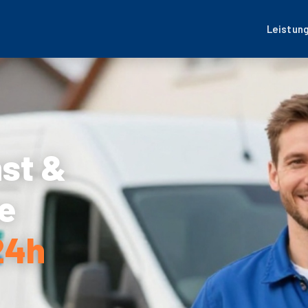
Leistun
nst &
e
24h