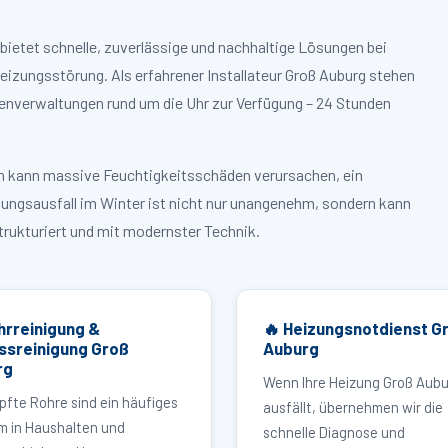
bietet schnelle, zuverlässige und nachhaltige Lösungen bei
zungsstörung. Als erfahrener Installateur Groß Auburg stehen
enverwaltungen rund um die Uhr zur Verfügung – 24 Stunden
ruch kann massive Feuchtigkeitsschäden verursachen, ein
zungsausfall im Winter ist nicht nur unangenehm, sondern kann
strukturiert und mit modernster Technik.
hrreinigung &
🔥 Heizungsnotdienst G
ssreinigung Groß
Auburg
rg
Wenn Ihre Heizung Groß Aub
pfte Rohre sind ein häufiges
ausfällt, übernehmen wir die
m in Haushalten und
schnelle Diagnose und