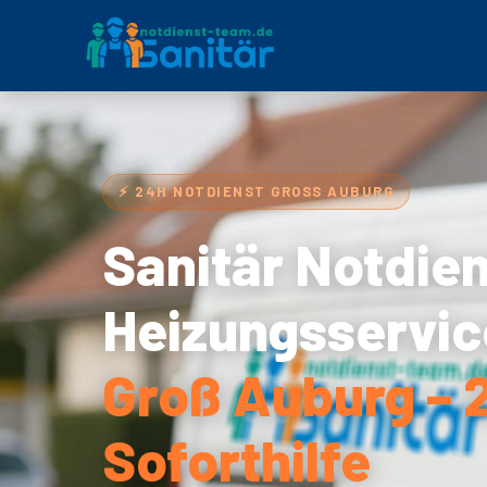
⚡ 24H NOTDIENST GROSS AUBURG
Sanitär Notdie
Heizungsservic
Groß Auburg – 
Soforthilfe