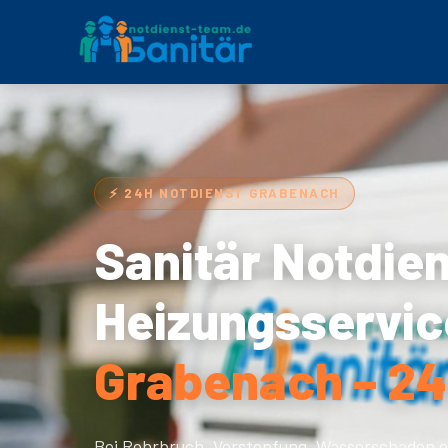
⚡ 24H NOTDIENST GRABENACH
Sanitär Notdie
Heizungsservic
Grabenach – 24
Bei Rohrbruch, Verstopfung, Wasserschaden o