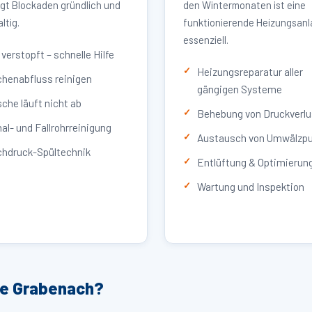
igt Blockaden gründlich und
den Wintermonaten ist eine
ltig.
funktionierende Heizungsan
essenziell.
verstopft – schnelle Hilfe
Heizungsreparatur aller
henabfluss reinigen
gängigen Systeme
che läuft nicht ab
Behebung von Druckverlu
al- und Fallrohrreinigung
Austausch von Umwälzp
hdruck-Spültechnik
Entlüftung & Optimierun
Wartung und Inspektion
ce Grabenach?