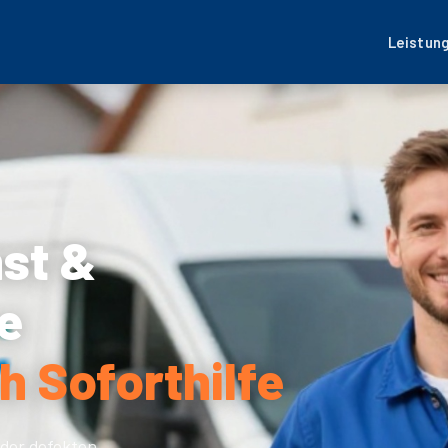
Leistun
nst &
e
h Soforthilfe
der defekten