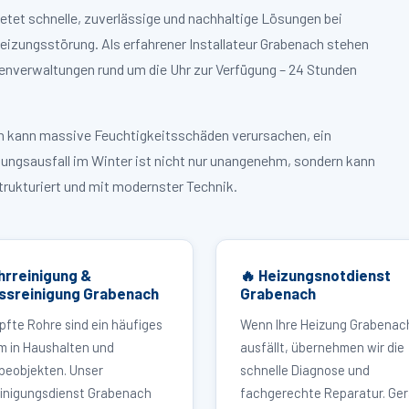
etet schnelle, zuverlässige und nachhaltige Lösungen bei
izungsstörung. Als erfahrener Installateur Grabenach stehen
enverwaltungen rund um die Uhr zur Verfügung – 24 Stunden
ruch kann massive Feuchtigkeitsschäden verursachen, ein
zungsausfall im Winter ist nicht nur unangenehm, sondern kann
strukturiert und mit modernster Technik.
hrreinigung &
🔥 Heizungsnotdienst
ssreinigung Grabenach
Grabenach
pfte Rohre sind ein häufiges
Wenn Ihre Heizung Grabenac
m in Haushalten und
ausfällt, übernehmen wir die
eobjekten. Unser
schnelle Diagnose und
inigungsdienst Grabenach
fachgerechte Reparatur. Ger