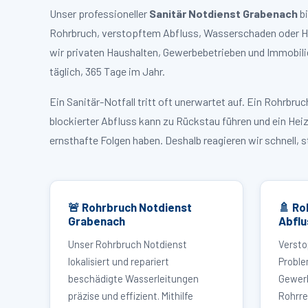
Unser professioneller
Sanitär Notdienst Grabenach
bi
Rohrbruch, verstopftem Abfluss, Wasserschaden oder He
wir privaten Haushalten, Gewerbebetrieben und Immobili
täglich, 365 Tage im Jahr.
Ein Sanitär-Notfall tritt oft unerwartet auf. Ein Rohrb
blockierter Abfluss kann zu Rückstau führen und ein Hei
ernsthafte Folgen haben. Deshalb reagieren wir schnell, 
🚨 Rohrbruch Notdienst
🚿 Ro
Grabenach
Abflu
Unser Rohrbruch Notdienst
Versto
lokalisiert und repariert
Proble
beschädigte Wasserleitungen
Gewerb
präzise und effizient. Mithilfe
Rohrre