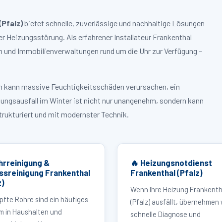
(Pfalz)
bietet schnelle, zuverlässige und nachhaltige Lösungen
 Heizungsstörung. Als erfahrener Installateur Frankenthal
n und Immobilienverwaltungen rund um die Uhr zur Verfügung –
ruch kann massive Feuchtigkeitsschäden verursachen, ein
zungsausfall im Winter ist nicht nur unangenehm, sondern kann
strukturiert und mit modernster Technik.
hrreinigung &
🔥 Heizungsnotdienst
ssreinigung Frankenthal
Frankenthal (Pfalz)
z)
Wenn Ihre Heizung Frankenth
pfte Rohre sind ein häufiges
(Pfalz) ausfällt, übernehmen 
m in Haushalten und
schnelle Diagnose und