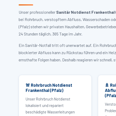
Unser professioneller
Sanitär Notdienst Frankenthal 
bei Rohrbruch, verstopftem Abfluss, Wasserschaden oder
(Pfalz) stehen wir privaten Haushalten, Gewerbebetriebe
24 Stunden täglich, 365 Tage im Jahr.
Ein Sanitär-Notfall tritt oft unerwartet auf. Ein Rohrb
blockierter Abfluss kann zu Rückstau führen und ein Hei
ernsthafte Folgen haben. Deshalb reagieren wir schnell, 
🚨 Rohrbruch Notdienst
🚿 Ro
Frankenthal (Pfalz)
Abflu
(Pfal
Unser Rohrbruch Notdienst
Versto
lokalisiert und repariert
Proble
beschädigte Wasserleitungen