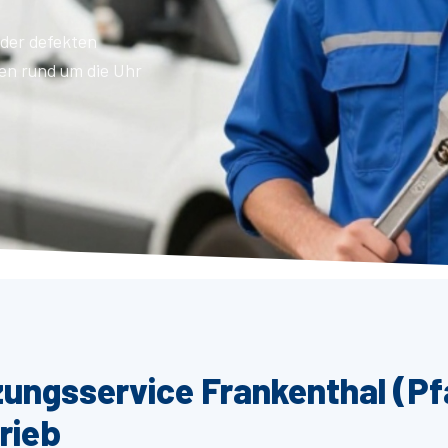
der defekten
en rund um die Uhr
zungsservice Frankenthal (Pf
rieb