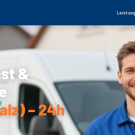
Leistun
nst &
e
alz) – 24h