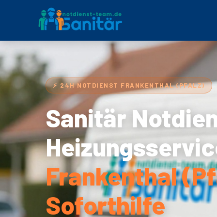
⚡ 24H NOTDIENST FRANKENTHAL (PFALZ)
Sanitär Notdie
Heizungsservic
Frankenthal (Pf
Soforthilfe