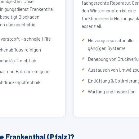
eobjekten. Unser
fachgerechte Reparatur. Ger
inigungsdienst Frankenthal
den Wintermonaten ist eine
) beseitigt Blockaden
funktionierende Heizungsan
ich und nachhaltig.
essenziell.
verstopft – schnelle Hilfe
Heizungsreparatur aller
gängigen Systeme
henabfluss reinigen
Behebung von Druckverlu
che läuft nicht ab
Austausch von Umwälzp
al- und Fallrohrreinigung
Entlüftung & Optimierun
hdruck-Spültechnik
Wartung und Inspektion
e Frankenthal (Pfalz)?