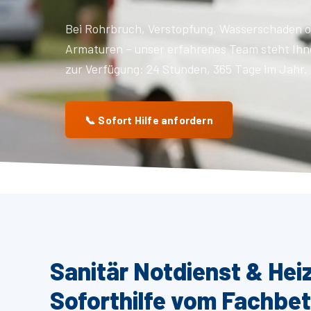
Bei Rohrbruch, Verstopfung, Wasserschaden o
Armaturen – unser erfahrenes Team steht Ihn
zur Verfügung: 24 Stunden, 365 Tage im Jahr.
📞 Sofort Hilfe anfordern
Sanitär Notdienst & Hei
Soforthilfe vom Fachbet