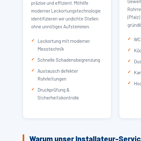
Gewerb
präzise und effizient. Mithilfe
Rohrre
moderner Leckortungstechnologie
(Pfalz
identifizieren wir undichte Stellen
gründl
ohne unnötiges Aufstemmen.
WC 
Leckortung mit moderner
Messtechnik
Küc
Schnelle Schadensbegrenzung
Dus
Austausch defekter
Kan
Rohrleitungen
Hoc
Druckprüfung &
Sicherheitskontrolle
Warum unser Installateur-Servic