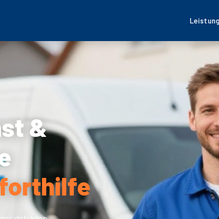
Leistun
nst &
e
forthilfe
der defekten