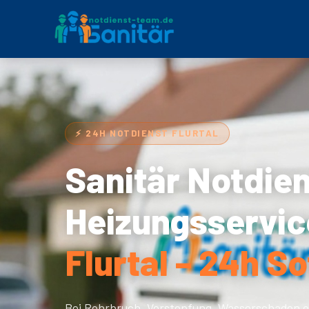
⚡ 24H NOTDIENST FLURTAL
Sanitär Notdie
Heizungsservic
Flurtal – 24h So
Bei Rohrbruch, Verstopfung, Wasserschaden o