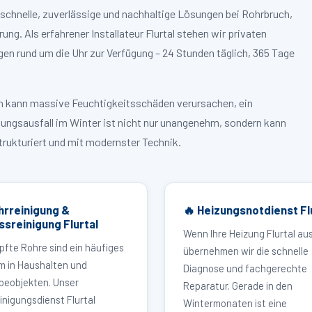
 schnelle, zuverlässige und nachhaltige Lösungen bei Rohrbruch,
. Als erfahrener Installateur Flurtal stehen wir privaten
n rund um die Uhr zur Verfügung – 24 Stunden täglich, 365 Tage
ruch kann massive Feuchtigkeitsschäden verursachen, ein
zungsausfall im Winter ist nicht nur unangenehm, sondern kann
strukturiert und mit modernster Technik.
hrreinigung &
🔥 Heizungsnotdienst Fl
ssreinigung Flurtal
Wenn Ihre Heizung Flurtal aus
pfte Rohre sind ein häufiges
übernehmen wir die schnelle
m in Haushalten und
Diagnose und fachgerechte
eobjekten. Unser
Reparatur. Gerade in den
inigungsdienst Flurtal
Wintermonaten ist eine