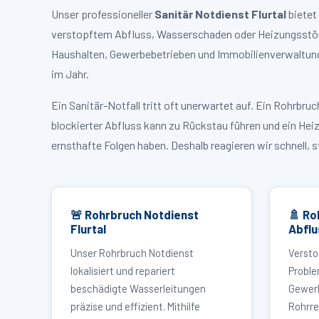
Unser professioneller
Sanitär Notdienst Flurtal
bietet
verstopftem Abfluss, Wasserschaden oder Heizungsstörung
Haushalten, Gewerbebetrieben und Immobilienverwaltunge
im Jahr.
Ein Sanitär-Notfall tritt oft unerwartet auf. Ein Rohrb
blockierter Abfluss kann zu Rückstau führen und ein Hei
ernsthafte Folgen haben. Deshalb reagieren wir schnell, 
🚨 Rohrbruch Notdienst
🚿 Ro
Flurtal
Abflu
Unser Rohrbruch Notdienst
Versto
lokalisiert und repariert
Proble
beschädigte Wasserleitungen
Gewerb
präzise und effizient. Mithilfe
Rohrre