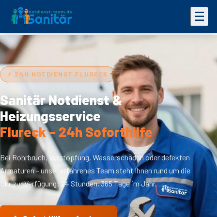
☰
Leistungen
⚡ 24H NOTDIENST FLURECK
24h Notdienst
Sanitär Notdienst &
Kontakt
Heizungsservice
Flureck – 24h Soforthilfe
Käuferschutz
Bei Rohrbruch, Verstopfung, Wasserschaden oder defekten
Armaturen – unser erfahrenes Team steht Ihnen rund um die
Uhr zur Verfügung: 24 Stunden, 365 Tage im Jahr.