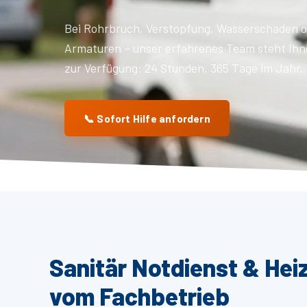
Bei Rohrbruch, Verstopfung, Wasserschaden o
Armaturen – unser erfahrenes Team steht Ihn
zur Verfügung: 24 Stunden, 365 Tage im Jahr.
📞 Sofort Hilfe anfordern
Sanitär Notdienst & Hei
vom Fachbetrieb