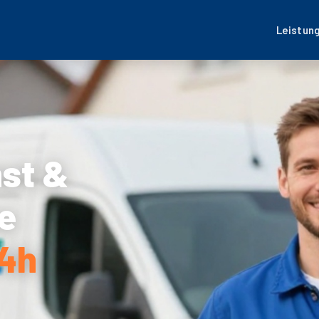
Leistun
nst &
e
24h