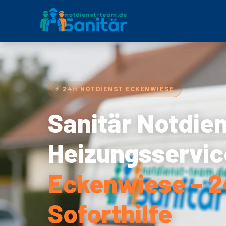
⚡ 24H NOTDIENST ECKENWIESE
Sanitär Notdie
Heizungsservic
Eckenwiese – 
Soforthilfe