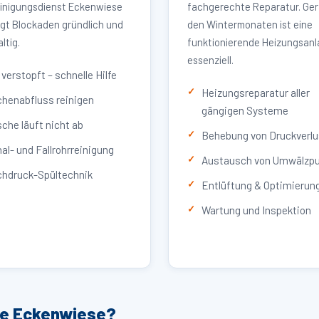
inigungsdienst Eckenwiese
fachgerechte Reparatur. Ger
igt Blockaden gründlich und
den Wintermonaten ist eine
ltig.
funktionierende Heizungsan
essenziell.
verstopft – schnelle Hilfe
Heizungsreparatur aller
henabfluss reinigen
gängigen Systeme
che läuft nicht ab
Behebung von Druckverlu
al- und Fallrohrreinigung
Austausch von Umwälzp
hdruck-Spültechnik
Entlüftung & Optimierun
Wartung und Inspektion
ce Eckenwiese?