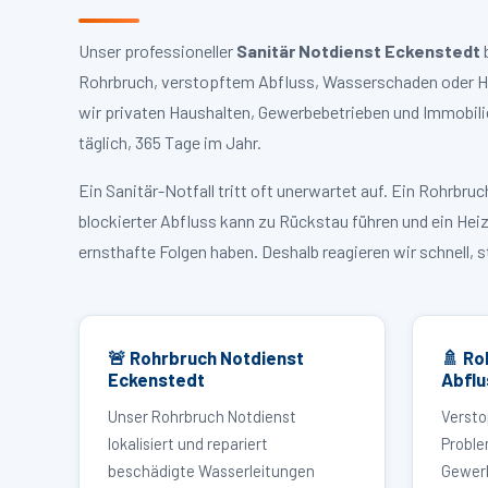
Unser professioneller
Sanitär Notdienst Eckenstedt
b
Rohrbruch, verstopftem Abfluss, Wasserschaden oder He
wir privaten Haushalten, Gewerbebetrieben und Immobili
täglich, 365 Tage im Jahr.
Ein Sanitär-Notfall tritt oft unerwartet auf. Ein Rohrb
blockierter Abfluss kann zu Rückstau führen und ein Hei
ernsthafte Folgen haben. Deshalb reagieren wir schnell, 
🚨 Rohrbruch Notdienst
🚿 Ro
Eckenstedt
Abflu
Unser Rohrbruch Notdienst
Versto
lokalisiert und repariert
Proble
beschädigte Wasserleitungen
Gewerb