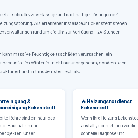
ietet schnelle, zuverlässige und nachhaltige Lösungen bei
izungsstörung. Als erfahrener Installateur Eckenstedt stehen
enverwaltungen rund um die Uhr zur Verfügung – 24 Stunden
ruch kann massive Feuchtigkeitsschäden verursachen, ein
zungsausfall im Winter ist nicht nur unangenehm, sondern kann
strukturiert und mit modernster Technik.
hrreinigung &
🔥 Heizungsnotdienst
ssreinigung Eckenstedt
Eckenstedt
pfte Rohre sind ein häufiges
Wenn Ihre Heizung Eckenste
m in Haushalten und
ausfällt, übernehmen wir die
eobjekten. Unser
schnelle Diagnose und