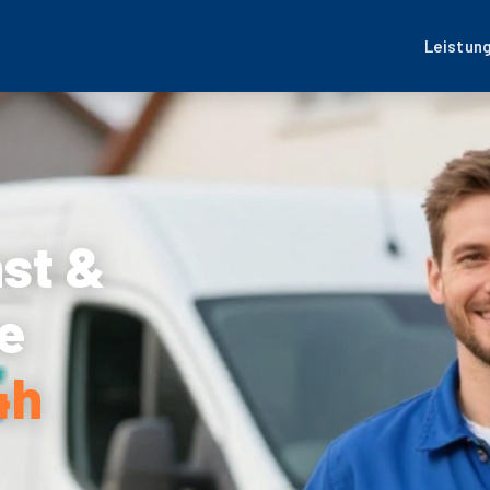
Leistun
nst &
e
4h