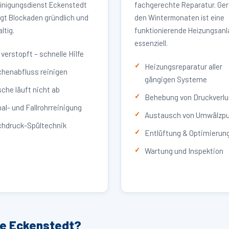
inigungsdienst Eckenstedt
fachgerechte Reparatur. Ger
igt Blockaden gründlich und
den Wintermonaten ist eine
ltig.
funktionierende Heizungsan
essenziell.
verstopft – schnelle Hilfe
Heizungsreparatur aller
henabfluss reinigen
gängigen Systeme
che läuft nicht ab
Behebung von Druckverlu
al- und Fallrohrreinigung
Austausch von Umwälzp
hdruck-Spültechnik
Entlüftung & Optimierun
Wartung und Inspektion
ce Eckenstedt?