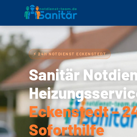
⚡ 24H NOTDIENST ECKENSTEDT
Sanitär Notdie
Heizungsservic
Eckenstedt – 2
Soforthilfe