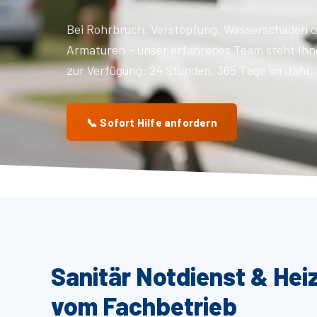
Bei Rohrbruch, Verstopfung, Wasserschaden o
Armaturen – unser erfahrenes Team steht Ihn
zur Verfügung: 24 Stunden, 365 Tage im Jahr.
📞 Sofort Hilfe anfordern
Sanitär Notdienst & Hei
vom Fachbetrieb