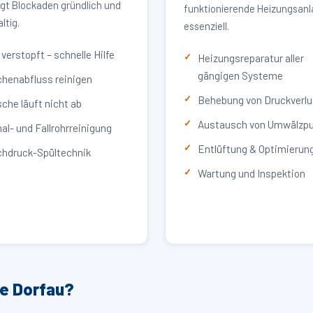
igt Blockaden gründlich und
funktionierende Heizungsan
ltig.
essenziell.
verstopft – schnelle Hilfe
Heizungsreparatur aller
gängigen Systeme
henabfluss reinigen
Behebung von Druckverlu
che läuft nicht ab
Austausch von Umwälzp
al- und Fallrohrreinigung
Entlüftung & Optimierun
hdruck-Spültechnik
Wartung und Inspektion
ce Dorfau?