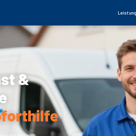
Leistun
nst &
e
forthilfe
der defekten