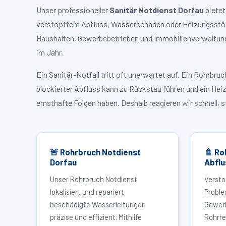
Unser professioneller
Sanitär Notdienst Dorfau
bietet
verstopftem Abfluss, Wasserschaden oder Heizungsstörun
Haushalten, Gewerbebetrieben und Immobilienverwaltunge
im Jahr.
Ein Sanitär-Notfall tritt oft unerwartet auf. Ein Rohrb
blockierter Abfluss kann zu Rückstau führen und ein Hei
ernsthafte Folgen haben. Deshalb reagieren wir schnell, 
🚨 Rohrbruch Notdienst
🚿 Ro
Dorfau
Abflu
Unser Rohrbruch Notdienst
Versto
lokalisiert und repariert
Proble
beschädigte Wasserleitungen
Gewerb
präzise und effizient. Mithilfe
Rohrre