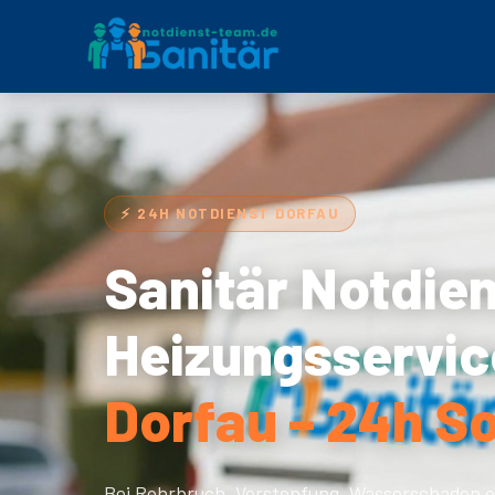
⚡ 24H NOTDIENST DORFAU
Sanitär Notdie
Heizungsservic
Dorfau – 24h So
Bei Rohrbruch, Verstopfung, Wasserschaden o