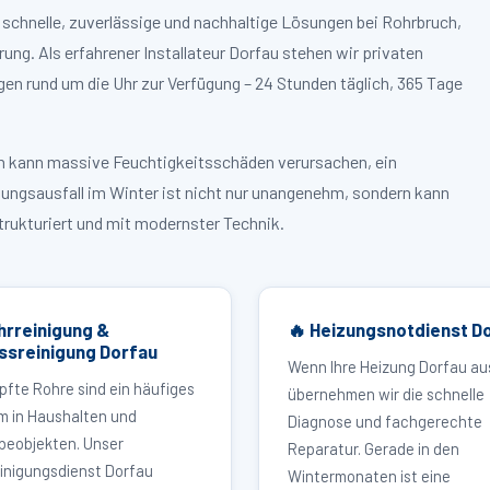
 schnelle, zuverlässige und nachhaltige Lösungen bei Rohrbruch,
g. Als erfahrener Installateur Dorfau stehen wir privaten
n rund um die Uhr zur Verfügung – 24 Stunden täglich, 365 Tage
ruch kann massive Feuchtigkeitsschäden verursachen, ein
zungsausfall im Winter ist nicht nur unangenehm, sondern kann
strukturiert und mit modernster Technik.
hrreinigung &
🔥 Heizungsnotdienst D
ssreinigung Dorfau
Wenn Ihre Heizung Dorfau aus
pfte Rohre sind ein häufiges
übernehmen wir die schnelle
m in Haushalten und
Diagnose und fachgerechte
eobjekten. Unser
Reparatur. Gerade in den
inigungsdienst Dorfau
Wintermonaten ist eine