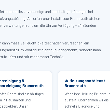
ietet schnelle, zuverlässige und nachhaltige Lösungen bei
zungsstörung. Als erfahrener Installateur Brunnreuth stehen
enverwaltungen rund um die Uhr zur Verfügung – 24 Stunden
ruch kann massive Feuchtigkeitsschäden verursachen, ein
zungsausfall im Winter ist nicht nur unangenehm, sondern kann
strukturiert und mit modernster Technik.
hrreinigung &
🔥 Heizungsnotdienst
ssreinigung Brunnreuth
Brunnreuth
pfte Rohre sind ein häufiges
Wenn Ihre Heizung Brunnreu
m in Haushalten und
ausfällt, übernehmen wir die
eobjekten. Unser
schnelle Diagnose und