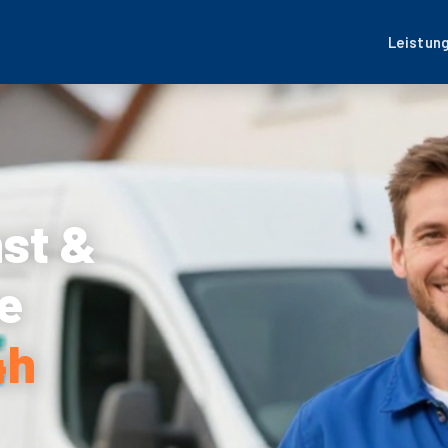
Leistun
nst &
e
4h