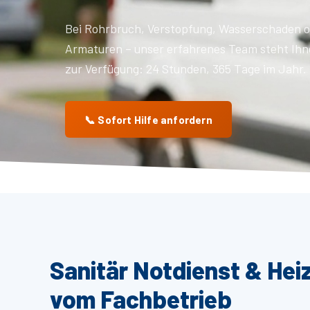
Bei Rohrbruch, Verstopfung, Wasserschaden o
Armaturen – unser erfahrenes Team steht Ihn
zur Verfügung: 24 Stunden, 365 Tage im Jahr.
📞 Sofort Hilfe anfordern
Sanitär Notdienst & Hei
vom Fachbetrieb