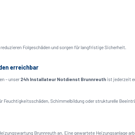
reduzieren Folgeschäden und sorgen für langfristige Sicherheit.
den erreichbar
en – unser
24h Installateur Notdienst Brunnreuth
ist jederzeit 
o für Feuchtigkeitsschäden, Schimmelbildung oder strukturelle Beeint
Heizungswartung Brunnreuth an. Eine gewartete Heizungsanlage arbei