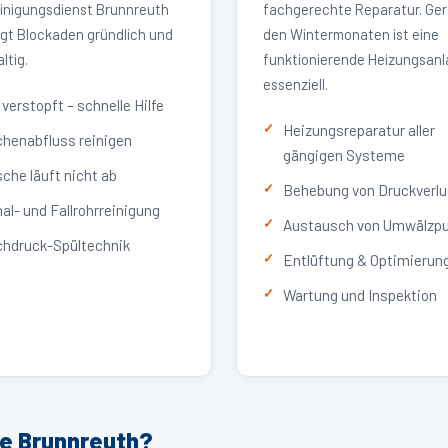
inigungsdienst Brunnreuth
fachgerechte Reparatur. Ger
igt Blockaden gründlich und
den Wintermonaten ist eine
ltig.
funktionierende Heizungsan
essenziell.
verstopft – schnelle Hilfe
Heizungsreparatur aller
henabfluss reinigen
gängigen Systeme
che läuft nicht ab
Behebung von Druckverlu
al- und Fallrohrreinigung
Austausch von Umwälzp
hdruck-Spültechnik
Entlüftung & Optimierun
Wartung und Inspektion
ce Brunnreuth?