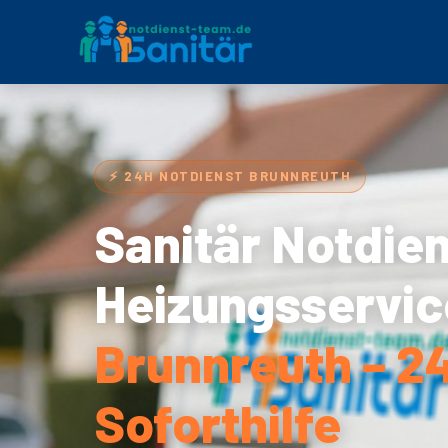
⚡ 24H NOTDIENST BRUNNREUTH
Sanitär Notdie
Heizungsservic
Brunnreuth – 2
Soforthilfe