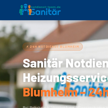
⚡ 24H NOTDIENST BLUMHEIM
Sanitär Notdie
Heizungsservic
Blumheim – 24h
Bei Rohrbruch, Verstopfung, Wasserschaden o