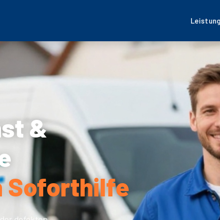
Leistun
nst &
e
 Soforthilfe
der defekten