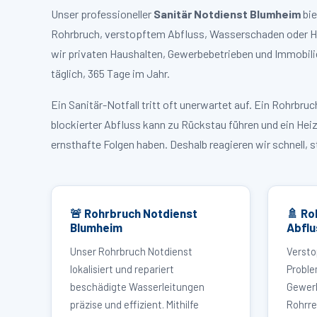
Unser professioneller
Sanitär Notdienst Blumheim
bie
Rohrbruch, verstopftem Abfluss, Wasserschaden oder He
wir privaten Haushalten, Gewerbebetrieben und Immobili
täglich, 365 Tage im Jahr.
Ein Sanitär-Notfall tritt oft unerwartet auf. Ein Rohrb
blockierter Abfluss kann zu Rückstau führen und ein Hei
ernsthafte Folgen haben. Deshalb reagieren wir schnell, 
🚨 Rohrbruch Notdienst
🚿 Ro
Blumheim
Abflu
Unser Rohrbruch Notdienst
Versto
lokalisiert und repariert
Proble
beschädigte Wasserleitungen
Gewerb
präzise und effizient. Mithilfe
Rohrre