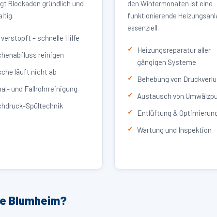
igt Blockaden gründlich und
den Wintermonaten ist eine
ltig.
funktionierende Heizungsan
essenziell.
verstopft – schnelle Hilfe
Heizungsreparatur aller
henabfluss reinigen
gängigen Systeme
che läuft nicht ab
Behebung von Druckverlu
al- und Fallrohrreinigung
Austausch von Umwälzp
hdruck-Spültechnik
Entlüftung & Optimierun
Wartung und Inspektion
ce Blumheim?