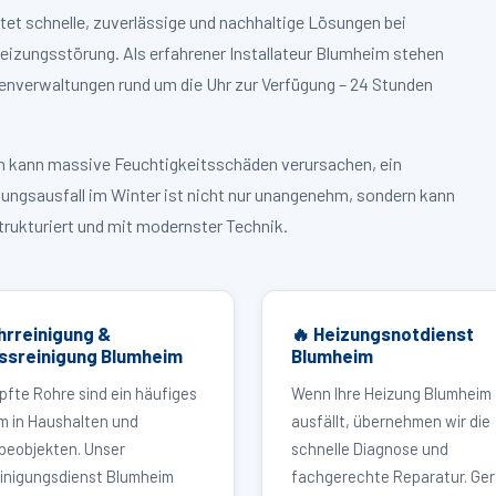
tet schnelle, zuverlässige und nachhaltige Lösungen bei
izungsstörung. Als erfahrener Installateur Blumheim stehen
enverwaltungen rund um die Uhr zur Verfügung – 24 Stunden
ruch kann massive Feuchtigkeitsschäden verursachen, ein
zungsausfall im Winter ist nicht nur unangenehm, sondern kann
strukturiert und mit modernster Technik.
hrreinigung &
🔥 Heizungsnotdienst
ssreinigung Blumheim
Blumheim
pfte Rohre sind ein häufiges
Wenn Ihre Heizung Blumheim
m in Haushalten und
ausfällt, übernehmen wir die
eobjekten. Unser
schnelle Diagnose und
inigungsdienst Blumheim
fachgerechte Reparatur. Ger