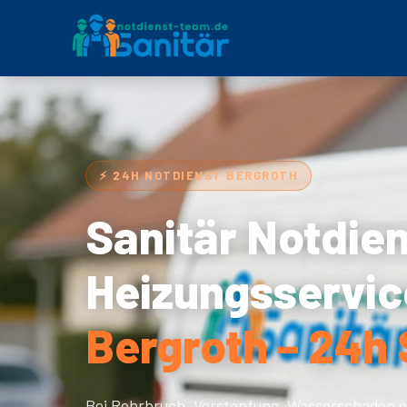
⚡ 24H NOTDIENST BERGROTH
Sanitär Notdie
Heizungsservic
Bergroth – 24h 
Bei Rohrbruch, Verstopfung, Wasserschaden o