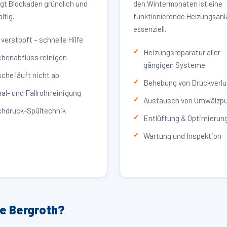
igt Blockaden gründlich und
den Wintermonaten ist eine
ltig.
funktionierende Heizungsan
essenziell.
verstopft – schnelle Hilfe
Heizungsreparatur aller
henabfluss reinigen
gängigen Systeme
che läuft nicht ab
Behebung von Druckverlu
al- und Fallrohrreinigung
Austausch von Umwälzp
hdruck-Spültechnik
Entlüftung & Optimierun
Wartung und Inspektion
ce Bergroth?