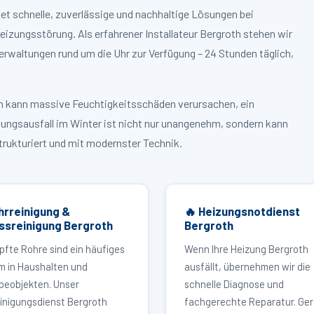
et schnelle, zuverlässige und nachhaltige Lösungen bei
zungsstörung. Als erfahrener Installateur Bergroth stehen wir
rwaltungen rund um die Uhr zur Verfügung – 24 Stunden täglich,
ruch kann massive Feuchtigkeitsschäden verursachen, ein
zungsausfall im Winter ist nicht nur unangenehm, sondern kann
strukturiert und mit modernster Technik.
hrreinigung &
🔥 Heizungsnotdienst
ssreinigung Bergroth
Bergroth
pfte Rohre sind ein häufiges
Wenn Ihre Heizung Bergroth
m in Haushalten und
ausfällt, übernehmen wir die
eobjekten. Unser
schnelle Diagnose und
inigungsdienst Bergroth
fachgerechte Reparatur. Ger