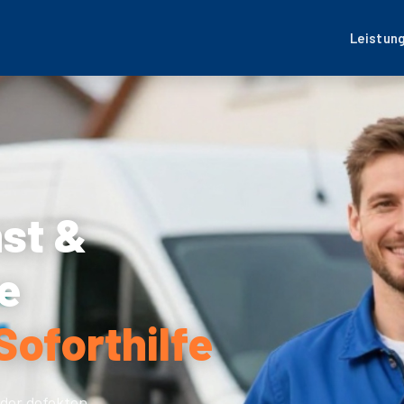
Leistun
nst &
e
Soforthilfe
der defekten