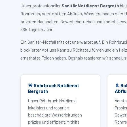
Unser professioneller
Sanitär Notdienst Bergroth
biet
Rohrbruch, verstopftem Abfluss, Wasserschaden oder Hei
privaten Haushalten, Gewerbebetrieben und Immobilienve
365 Tage im Jahr.
Ein Sanitär-Notfall tritt oft unerwartet auf. Ein Rohrb
blockierter Abfluss kann zu Rückstau führen und ein Hei
ernsthafte Folgen haben. Deshalb reagieren wir schnell, 
🚨 Rohrbruch Notdienst
🚿 Ro
Bergroth
Abflu
Unser Rohrbruch Notdienst
Versto
lokalisiert und repariert
Proble
beschädigte Wasserleitungen
Gewerb
präzise und effizient. Mithilfe
Rohrre