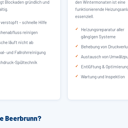
igt Blockaden gründlich und
den Wintermonaten ist eine
ltig.
funktionierende Heizungsan
essenziell.
verstopft – schnelle Hilfe
Heizungsreparatur aller
henabfluss reinigen
gängigen Systeme
che läuft nicht ab
Behebung von Druckverlu
al- und Fallrohrreinigung
Austausch von Umwälzp
hdruck-Spültechnik
Entlüftung & Optimierun
Wartung und Inspektion
ce Beerbrunn?