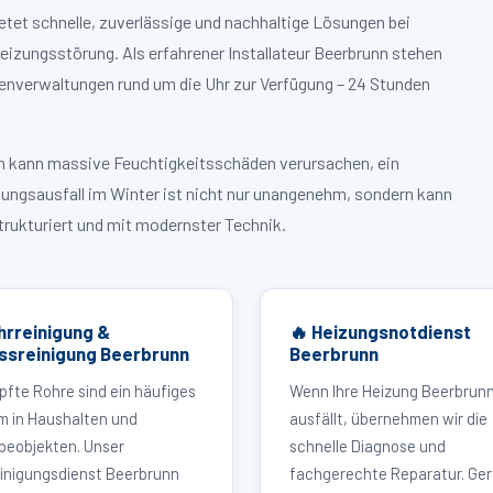
etet schnelle, zuverlässige und nachhaltige Lösungen bei
zungsstörung. Als erfahrener Installateur Beerbrunn stehen
enverwaltungen rund um die Uhr zur Verfügung – 24 Stunden
ruch kann massive Feuchtigkeitsschäden verursachen, ein
zungsausfall im Winter ist nicht nur unangenehm, sondern kann
strukturiert und mit modernster Technik.
hrreinigung &
🔥 Heizungsnotdienst
ssreinigung Beerbrunn
Beerbrunn
pfte Rohre sind ein häufiges
Wenn Ihre Heizung Beerbrun
m in Haushalten und
ausfällt, übernehmen wir die
eobjekten. Unser
schnelle Diagnose und
inigungsdienst Beerbrunn
fachgerechte Reparatur. Ger