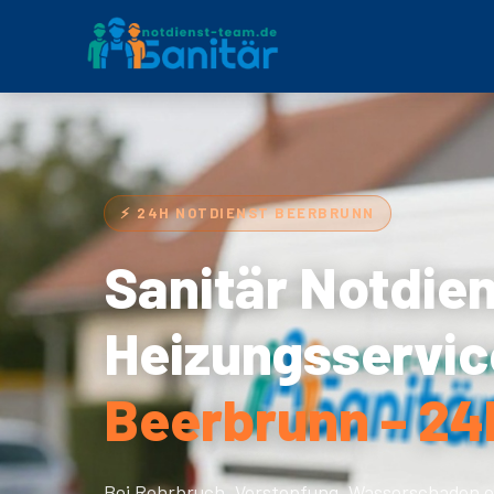
⚡ 24H NOTDIENST BEERBRUNN
Sanitär Notdie
Heizungsservic
Beerbrunn – 24h
Bei Rohrbruch, Verstopfung, Wasserschaden o