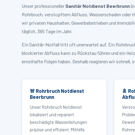
Unser professioneller
Sanitär Notdienst Beerbrunn
bi
Rohrbruch, verstopftem Abfluss, Wasserschaden oder Hei
wir privaten Haushalten, Gewerbebetrieben und Immobili
täglich, 365 Tage im Jahr.
Ein Sanitär-Notfall tritt oft unerwartet auf. Ein Rohrb
blockierter Abfluss kann zu Rückstau führen und ein Hei
ernsthafte Folgen haben. Deshalb reagieren wir schnell, 
🚨 Rohrbruch Notdienst
🚿 Ro
Beerbrunn
Abflu
Unser Rohrbruch Notdienst
Versto
lokalisiert und repariert
Proble
beschädigte Wasserleitungen
Gewerb
präzise und effizient. Mithilfe
Rohrre