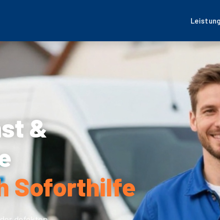
Leistun
nst &
e
 Soforthilfe
der defekten