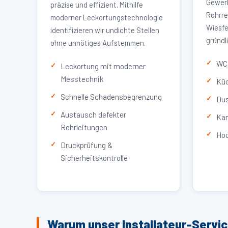
Gewerb
präzise und effizient. Mithilfe
Rohrre
moderner Leckortungstechnologie
Wiesfe
identifizieren wir undichte Stellen
gründl
ohne unnötiges Aufstemmen.
WC 
Leckortung mit moderner
Messtechnik
Küc
Schnelle Schadensbegrenzung
Dus
Austausch defekter
Kan
Rohrleitungen
Hoc
Druckprüfung &
Sicherheitskontrolle
Warum unser Installateur-Servi