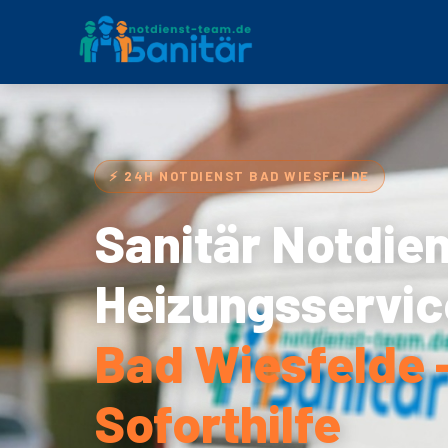
⚡ 24H NOTDIENST BAD WIESFELDE
Sanitär Notdie
Heizungsservic
Bad Wiesfelde 
Soforthilfe