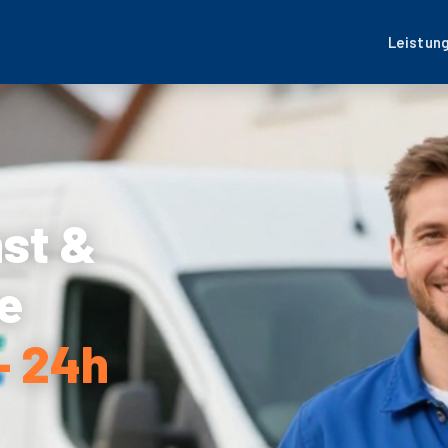
Leistun
nst &
e
– 24h