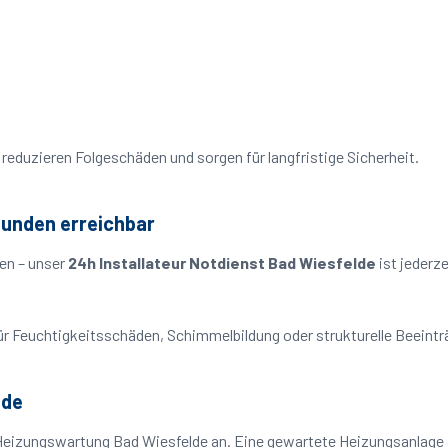
reduzieren Folgeschäden und sorgen für langfristige Sicherheit.
tunden erreichbar
en – unser
24h Installateur Notdienst Bad Wiesfelde
ist jederz
o für Feuchtigkeitsschäden, Schimmelbildung oder strukturelle Beeint
lde
Heizungswartung Bad Wiesfelde an. Eine gewartete Heizungsanlage ar