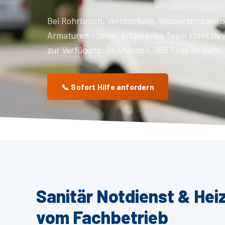
Bei Rohrbruch, Verstopfung, Wasserschaden o
Armaturen – unser erfahrenes Team steht Ihn
zur Verfügung: 24 Stunden, 365 Tage im Jahr.
📞 Sofort Hilfe anfordern
Sanitär Notdienst & Hei
vom Fachbetrieb