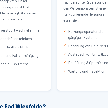
eobjekten. Unser
fachgerechte Reparatur. Ger
inigungsdienst Bad
den Wintermonaten ist eine
lde beseitigt Blockaden
funktionierende Heizungsan
ich und nachhaltig.
essenziell.
verstopft – schnelle Hilfe
Heizungsreparatur aller
gängigen Systeme
henabfluss reinigen
Behebung von Druckverlu
che läuft nicht ab
Austausch von Umwälzp
al- und Fallrohrreinigung
Entlüftung & Optimierun
hdruck-Spültechnik
Wartung und Inspektion
ce Bad Wiesfelde?