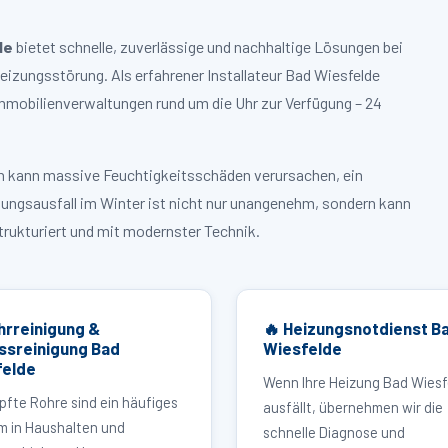
de
bietet schnelle, zuverlässige und nachhaltige Lösungen bei
zungsstörung. Als erfahrener Installateur Bad Wiesfelde
mmobilienverwaltungen rund um die Uhr zur Verfügung – 24
ruch kann massive Feuchtigkeitsschäden verursachen, ein
zungsausfall im Winter ist nicht nur unangenehm, sondern kann
strukturiert und mit modernster Technik.
hrreinigung &
🔥 Heizungsnotdienst B
ssreinigung Bad
Wiesfelde
felde
Wenn Ihre Heizung Bad Wiesf
pfte Rohre sind ein häufiges
ausfällt, übernehmen wir die
m in Haushalten und
schnelle Diagnose und