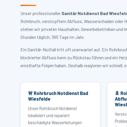
Unser professioneller
Sanitär Notdienst Bad Wiesfel
Rohrbruch, verstopftem Abfluss, Wasserschaden oder Hei
stehen wir privaten Haushalten, Gewerbebetrieben und I
Stunden täglich, 365 Tage im Jahr.
Ein Sanitär-Notfall tritt oft unerwartet auf. Ein Rohrb
blockierter Abfluss kann zu Rückstau führen und ein Hei
ernsthafte Folgen haben. Deshalb reagieren wir schnell, 
🚨 Rohrbruch Notdienst Bad
🚿 Ro
Wiesfelde
Abflu
Wies
Unser Rohrbruch Notdienst
Versto
lokalisiert und repariert
Proble
beschädigte Wasserleitungen