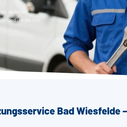
der defekten
en rund um die Uhr
zungsservice Bad Wiesfelde –