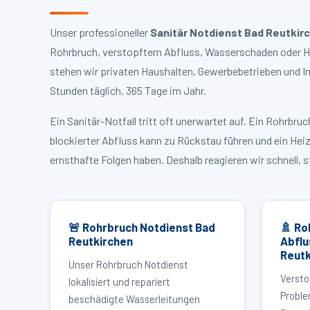
Unser professioneller
Sanitär Notdienst Bad Reutkir
Rohrbruch, verstopftem Abfluss, Wasserschaden oder Hei
stehen wir privaten Haushalten, Gewerbebetrieben und I
Stunden täglich, 365 Tage im Jahr.
Ein Sanitär-Notfall tritt oft unerwartet auf. Ein Rohrb
blockierter Abfluss kann zu Rückstau führen und ein Hei
ernsthafte Folgen haben. Deshalb reagieren wir schnell, 
🚨 Rohrbruch Notdienst Bad
🚿 Ro
Reutkirchen
Abflu
Reutk
Unser Rohrbruch Notdienst
Versto
lokalisiert und repariert
Proble
beschädigte Wasserleitungen