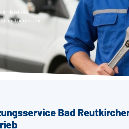
der defekten
en rund um die Uhr
zungsservice Bad Reutkirche
rieb