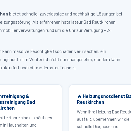
chen
bietet schnelle, zuverlässige und nachhaltige Lösungen bei
zungsstörung. Als erfahrener Installateur Bad Reutkirchen
mmobilienverwaltungen rund um die Uhr zur Verfügung – 24
ruch kann massive Feuchtigkeitsschäden verursachen, ein
zungsausfall im Winter ist nicht nur unangenehm, sondern kann
strukturiert und mit modernster Technik.
hrreinigung &
🔥 Heizungsnotdienst B
ssreinigung Bad
Reutkirchen
irchen
Wenn Ihre Heizung Bad Reutk
pfte Rohre sind ein häufiges
ausfällt, übernehmen wir die
m in Haushalten und
schnelle Diagnose und