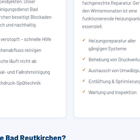
eobjekten. Unser
fachgerechte Reparatur. Ger
inigungsdienst Bad
den Wintermonaten ist eine
rchen beseitigt Blockaden
funktionierende Heizungsan
ich und nachhaltig.
essenziell.
verstopft – schnelle Hilfe
Heizungsreparatur aller
gängigen Systeme
henabfluss reinigen
Behebung von Druckverlu
che läuft nicht ab
Austausch von Umwälzp
al- und Fallrohrreinigung
Entlüftung & Optimierun
hdruck-Spültechnik
Wartung und Inspektion
ce Bad Reutkirchen?