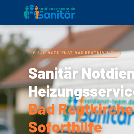
⚡ 24H NOTDIENST BAD REUTKIRCHEN
Sanitär Notdie
Heizungsservic
Bad Reutkirche
Soforthilfe