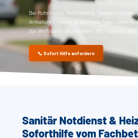
Bei Rohrbruch, Verstopfung, Wasserschaden o
Armaturen – unser erfahrenes Team steht Ihn
zur Verfügung: 24 Stunden, 365 Tage im Jahr.
📞 Sofort Hilfe anfordern
Sanitär Notdienst & Hei
Soforthilfe vom Fachbet