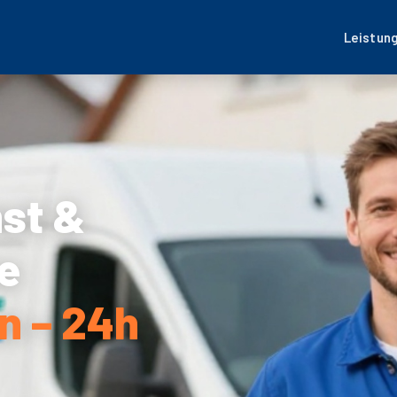
Leistun
nst &
e
n – 24h