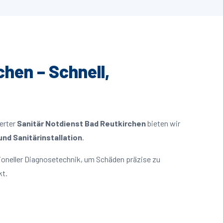
chen – Schnell,
ierter
Sanitär Notdienst Bad Reutkirchen
bieten wir
nd Sanitärinstallation
.
ioneller Diagnosetechnik, um Schäden präzise zu
kt.