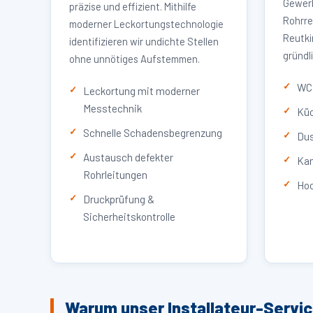
Gewerb
präzise und effizient. Mithilfe
Rohrre
moderner Leckortungstechnologie
Reutki
identifizieren wir undichte Stellen
gründl
ohne unnötiges Aufstemmen.
WC 
Leckortung mit moderner
Messtechnik
Küc
Schnelle Schadensbegrenzung
Dus
Austausch defekter
Kan
Rohrleitungen
Hoc
Druckprüfung &
Sicherheitskontrolle
Warum unser Installateur-Servi