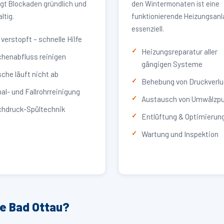
igt Blockaden gründlich und
den Wintermonaten ist eine
ltig.
funktionierende Heizungsan
essenziell.
verstopft – schnelle Hilfe
Heizungsreparatur aller
henabfluss reinigen
gängigen Systeme
che läuft nicht ab
Behebung von Druckverlu
al- und Fallrohrreinigung
Austausch von Umwälzp
hdruck-Spültechnik
Entlüftung & Optimierun
Wartung und Inspektion
ce Bad Ottau?