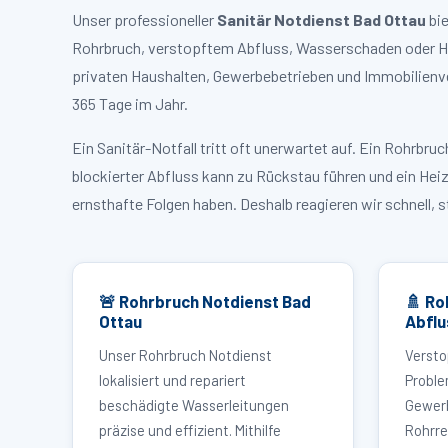
Unser professioneller
Sanitär Notdienst Bad Ottau
bie
Rohrbruch, verstopftem Abfluss, Wasserschaden oder Hei
privaten Haushalten, Gewerbebetrieben und Immobilienve
365 Tage im Jahr.
Ein Sanitär-Notfall tritt oft unerwartet auf. Ein Rohrb
blockierter Abfluss kann zu Rückstau führen und ein Hei
ernsthafte Folgen haben. Deshalb reagieren wir schnell, 
🚨 Rohrbruch Notdienst Bad
🚿 Ro
Ottau
Abflu
Unser Rohrbruch Notdienst
Versto
lokalisiert und repariert
Proble
beschädigte Wasserleitungen
Gewerb
präzise und effizient. Mithilfe
Rohrre