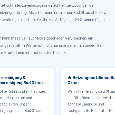
tet schnelle, zuverlässige und nachhaltige Lösungen bei
zungsstörung. Als erfahrener Installateur Bad Ottau stehen wir
rwaltungen rund um die Uhr zur Verfügung – 24 Stunden täglich,
ruch kann massive Feuchtigkeitsschäden verursachen, ein
zungsausfall im Winter ist nicht nur unangenehm, sondern kann
strukturiert und mit modernster Technik.
hrreinigung &
🔥 Heizungsnotdienst B
ssreinigung Bad Ottau
Ottau
pfte Rohre sind ein häufiges
Wenn Ihre Heizung Bad Ottau
m in Haushalten und
ausfällt, übernehmen wir die
eobjekten. Unser
schnelle Diagnose und
inigungsdienst Bad Ottau
fachgerechte Reparatur. Ger