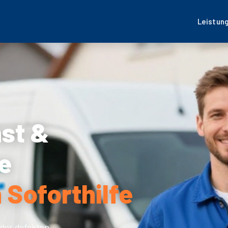
Leistun
nst &
e
 Soforthilfe
der defekten