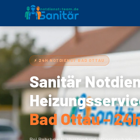
⚡ 24H NOTDIENST BAD OTTAU
Sanitär Notdie
Heizungsservic
Bad Ottau – 24h
Bei Rohrbruch, Verstopfung, Wasserschaden o