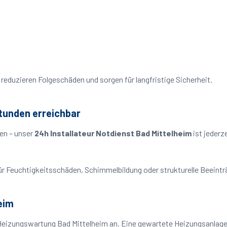
reduzieren Folgeschäden und sorgen für langfristige Sicherheit.
Stunden erreichbar
en – unser
24h Installateur Notdienst Bad Mittelheim
ist jederz
o für Feuchtigkeitsschäden, Schimmelbildung oder strukturelle Beeint
eim
Heizungswartung Bad Mittelheim an. Eine gewartete Heizungsanlage a