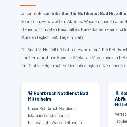
Unser professioneller
Sanitär Notdienst Bad Mittelhe
Rohrbruch, verstopftem Abfluss, Wasserschaden oder Hei
stehen wir privaten Haushalten, Gewerbebetrieben und I
Stunden täglich, 365 Tage im Jahr.
Ein Sanitär-Notfall tritt oft unerwartet auf. Ein Rohrb
blockierter Abfluss kann zu Rückstau führen und ein Hei
ernsthafte Folgen haben. Deshalb reagieren wir schnell, 
🚨 Rohrbruch Notdienst Bad
🚿 Ro
Mittelheim
Abflu
Mitte
Unser Rohrbruch Notdienst
Versto
lokalisiert und repariert
Proble
beschädigte Wasserleitungen