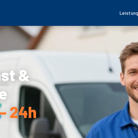
Leistun
nst &
e
 – 24h