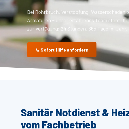
Bei Rohrbruch, Verstopfung, Wasserschaden o
Armaturen – unser erfahrenes Team steht Ihn
zur Verfügung: 24 Stunden, 365 Tage im Jahr.
📞 Sofort Hilfe anfordern
Sanitär Notdienst & Hei
vom Fachbetrieb