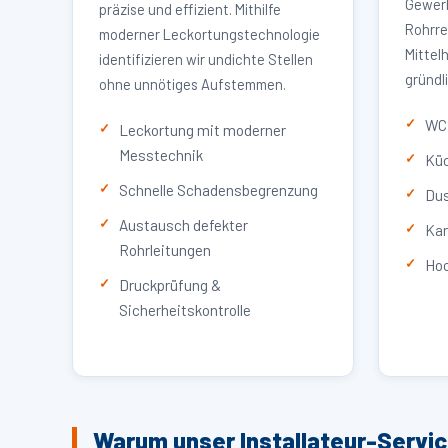
Gewerb
präzise und effizient. Mithilfe
Rohrre
moderner Leckortungstechnologie
Mittel
identifizieren wir undichte Stellen
gründl
ohne unnötiges Aufstemmen.
WC 
Leckortung mit moderner
Messtechnik
Küc
Schnelle Schadensbegrenzung
Dus
Austausch defekter
Kan
Rohrleitungen
Hoc
Druckprüfung &
Sicherheitskontrolle
Warum unser Installateur-Servic