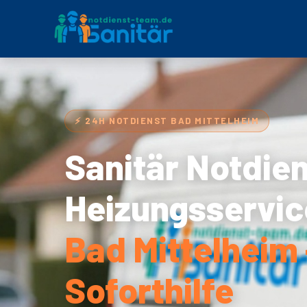
⚡ 24H NOTDIENST BAD MITTELHEIM
Sanitär Notdie
Heizungsservic
Bad Mittelheim
Soforthilfe