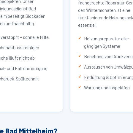
eobjekten. Unser
fachgerechte Reparatur. Ger
inigungsdienst Bad
den Wintermonaten ist eine
heim beseitigt Blockaden
funktionierende Heizungsan
ich und nachhaltig.
essenziell.
verstopft – schnelle Hilfe
Heizungsreparatur aller
gängigen Systeme
henabfluss reinigen
Behebung von Druckverlu
che läuft nicht ab
Austausch von Umwälzp
al- und Fallrohrreinigung
Entlüftung & Optimierun
hdruck-Spültechnik
Wartung und Inspektion
e Bad Mittelheim?