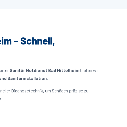
im – Schnell,
ierter
Sanitär Notdienst Bad Mittelheim
bieten wir
nd Sanitärinstallation
.
neller Diagnosetechnik, um Schäden präzise zu
kt.