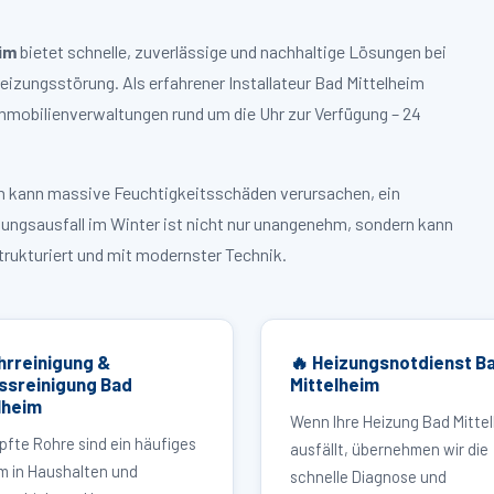
im
bietet schnelle, zuverlässige und nachhaltige Lösungen bei
zungsstörung. Als erfahrener Installateur Bad Mittelheim
mmobilienverwaltungen rund um die Uhr zur Verfügung – 24
ruch kann massive Feuchtigkeitsschäden verursachen, ein
zungsausfall im Winter ist nicht nur unangenehm, sondern kann
strukturiert und mit modernster Technik.
hrreinigung &
🔥 Heizungsnotdienst B
ssreinigung Bad
Mittelheim
lheim
Wenn Ihre Heizung Bad Mitte
pfte Rohre sind ein häufiges
ausfällt, übernehmen wir die
m in Haushalten und
schnelle Diagnose und