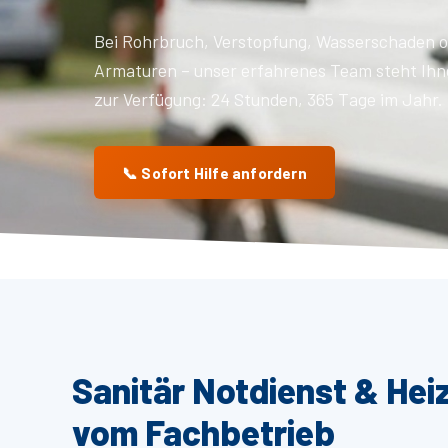
Bei Rohrbruch, Verstopfung, Wasserschaden o
Armaturen – unser erfahrenes Team steht Ihn
zur Verfügung: 24 Stunden, 365 Tage im Jahr.
📞 Sofort Hilfe anfordern
Sanitär Notdienst & Hei
vom Fachbetrieb