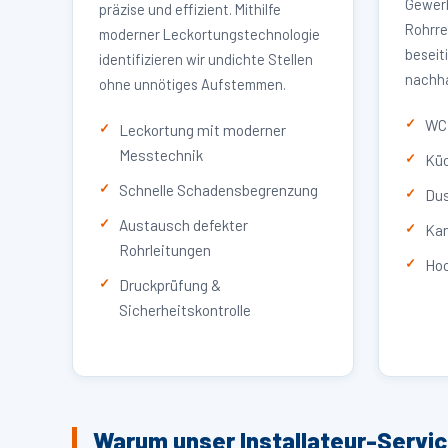
Gewerb
präzise und effizient. Mithilfe
Rohrre
moderner Leckortungstechnologie
beseit
identifizieren wir undichte Stellen
nachha
ohne unnötiges Aufstemmen.
WC 
Leckortung mit moderner
Messtechnik
Küc
Schnelle Schadensbegrenzung
Dus
Austausch defekter
Kan
Rohrleitungen
Hoc
Druckprüfung &
Sicherheitskontrolle
Warum unser Installateur-Servi