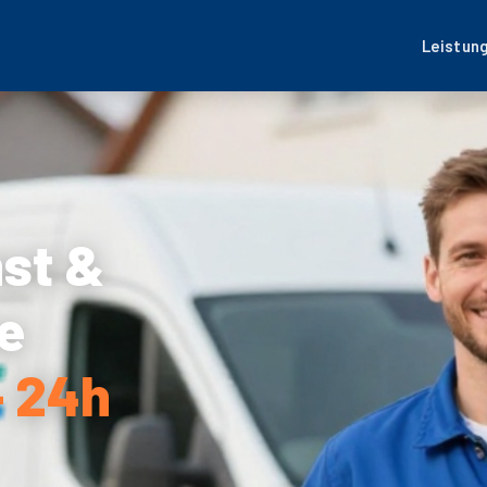
Leistun
nst &
e
– 24h