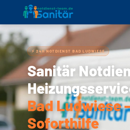
⚡ 24H NOTDIENST BAD LUDWIESE
Sanitär Notdie
Heizungsservic
Bad Ludwiese 
Soforthilfe