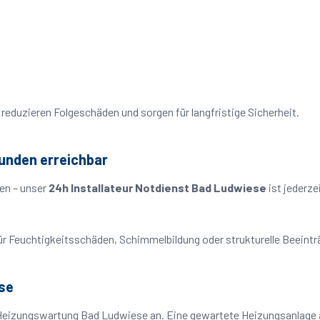
reduzieren Folgeschäden und sorgen für langfristige Sicherheit.
tunden erreichbar
en – unser
24h Installateur Notdienst Bad Ludwiese
ist jederze
o für Feuchtigkeitsschäden, Schimmelbildung oder strukturelle Beeint
se
 Heizungswartung Bad Ludwiese an. Eine gewartete Heizungsanlage ar