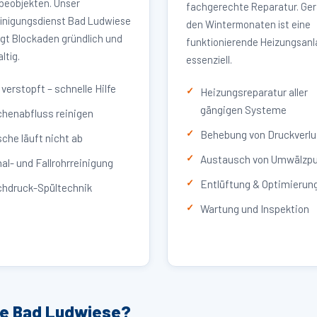
eobjekten. Unser
fachgerechte Reparatur. Ger
inigungsdienst Bad Ludwiese
den Wintermonaten ist eine
igt Blockaden gründlich und
funktionierende Heizungsan
ltig.
essenziell.
verstopft – schnelle Hilfe
Heizungsreparatur aller
gängigen Systeme
henabfluss reinigen
Behebung von Druckverlu
che läuft nicht ab
Austausch von Umwälzp
al- und Fallrohrreinigung
Entlüftung & Optimierun
hdruck-Spültechnik
Wartung und Inspektion
ce Bad Ludwiese?