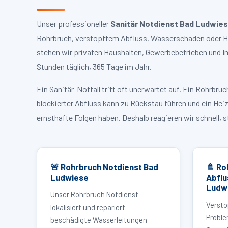
Unser professioneller
Sanitär Notdienst Bad Ludwie
Rohrbruch, verstopftem Abfluss, Wasserschaden oder He
stehen wir privaten Haushalten, Gewerbebetrieben und I
Stunden täglich, 365 Tage im Jahr.
Ein Sanitär-Notfall tritt oft unerwartet auf. Ein Rohrb
blockierter Abfluss kann zu Rückstau führen und ein Hei
ernsthafte Folgen haben. Deshalb reagieren wir schnell, 
🚨 Rohrbruch Notdienst Bad
🚿 Ro
Ludwiese
Abflu
Ludw
Unser Rohrbruch Notdienst
Versto
lokalisiert und repariert
Proble
beschädigte Wasserleitungen