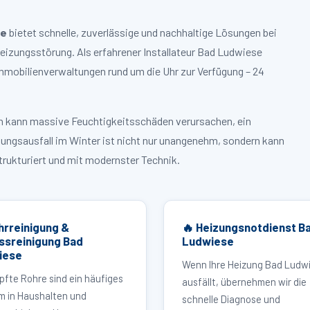
se
bietet schnelle, zuverlässige und nachhaltige Lösungen bei
izungsstörung. Als erfahrener Installateur Bad Ludwiese
mmobilienverwaltungen rund um die Uhr zur Verfügung – 24
ruch kann massive Feuchtigkeitsschäden verursachen, ein
zungsausfall im Winter ist nicht nur unangenehm, sondern kann
strukturiert und mit modernster Technik.
hrreinigung &
🔥 Heizungsnotdienst B
ssreinigung Bad
Ludwiese
iese
Wenn Ihre Heizung Bad Ludw
pfte Rohre sind ein häufiges
ausfällt, übernehmen wir die
m in Haushalten und
schnelle Diagnose und