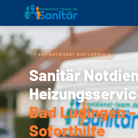
⚡ 24H NOTDIENST BAD LUDINGEN
Sanitär Notdie
Heizungsservic
Bad Ludingen –
Soforthilfe