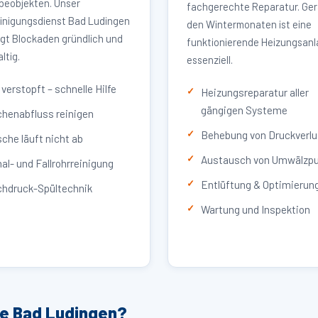
eobjekten. Unser
fachgerechte Reparatur. Ger
inigungsdienst Bad Ludingen
den Wintermonaten ist eine
igt Blockaden gründlich und
funktionierende Heizungsan
ltig.
essenziell.
verstopft – schnelle Hilfe
Heizungsreparatur aller
gängigen Systeme
henabfluss reinigen
Behebung von Druckverlu
che läuft nicht ab
Austausch von Umwälzp
al- und Fallrohrreinigung
Entlüftung & Optimierun
hdruck-Spültechnik
Wartung und Inspektion
ce Bad Ludingen?