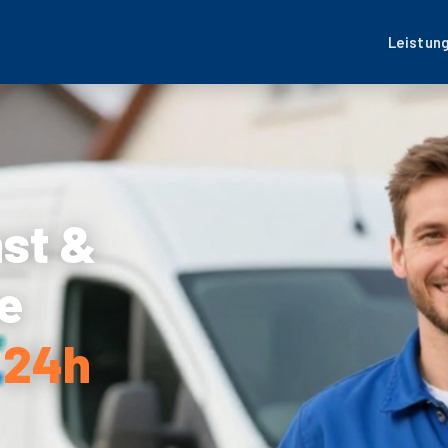
Leistun
nst &
e
 24h