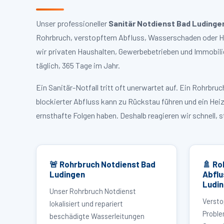
Unser professioneller
Sanitär Notdienst Bad Ludinge
Rohrbruch, verstopftem Abfluss, Wasserschaden oder Hei
wir privaten Haushalten, Gewerbebetrieben und Immobili
täglich, 365 Tage im Jahr.
Ein Sanitär-Notfall tritt oft unerwartet auf. Ein Rohrb
blockierter Abfluss kann zu Rückstau führen und ein Hei
ernsthafte Folgen haben. Deshalb reagieren wir schnell, 
🚨 Rohrbruch Notdienst Bad
🚿 Ro
Ludingen
Abflu
Ludi
Unser Rohrbruch Notdienst
Versto
lokalisiert und repariert
Proble
beschädigte Wasserleitungen