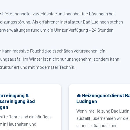
n
bietet schnelle, zuverlässige und nachhaltige Lösungen bei
zungsstörung. Als erfahrener Installateur Bad Ludingen stehen
enverwaltungen rund um die Uhr zur Verfügung – 24 Stunden
ruch kann massive Feuchtigkeitsschäden verursachen, ein
zungsausfall im Winter ist nicht nur unangenehm, sondern kann
strukturiert und mit modernster Technik.
hrreinigung &
🔥 Heizungsnotdienst B
ssreinigung Bad
Ludingen
ngen
Wenn Ihre Heizung Bad Ludi
pfte Rohre sind ein häufiges
ausfällt, übernehmen wir die
m in Haushalten und
schnelle Diagnose und