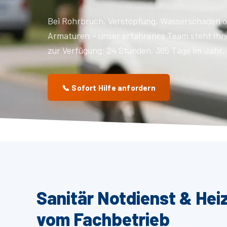
Bei Rohrbruch, Verstopfung, Wasserschaden o
Armaturen – unser erfahrenes Team steht Ihn
zur Verfügung: 24 Stunden, 365 Tage im Jahr.
📞 Sofort Hilfe anfordern
Sanitär Notdienst & Hei
vom Fachbetrieb