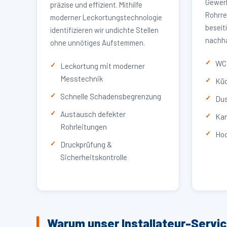
Gewerb
präzise und effizient. Mithilfe
Rohrre
moderner Leckortungstechnologie
beseit
identifizieren wir undichte Stellen
nachha
ohne unnötiges Aufstemmen.
WC 
Leckortung mit moderner
Messtechnik
Küc
Schnelle Schadensbegrenzung
Dus
Austausch defekter
Kan
Rohrleitungen
Hoc
Druckprüfung &
Sicherheitskontrolle
Warum unser Installateur-Servi