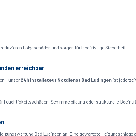
reduzieren Folgeschäden und sorgen für langfristige Sicherheit.
unden erreichbar
en – unser
24h Installateur Notdienst Bad Ludingen
ist jederzei
o für Feuchtigkeitsschäden, Schimmelbildung oder strukturelle Beeint
en
Heizungswartung Bad Ludingen an. Eine gewartete Heizungsanlage ar