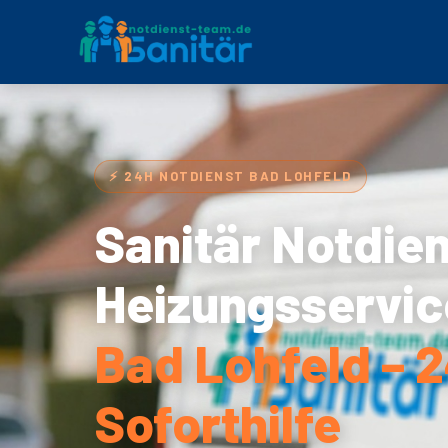
⚡ 24H NOTDIENST BAD LOHFELD
Sanitär Notdie
Heizungsservic
Bad Lohfeld – 
Soforthilfe