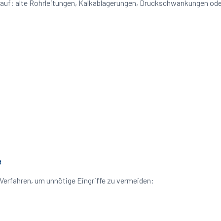
e auf: alte Rohrleitungen, Kalkablagerungen, Druckschwankungen od
e
Verfahren, um unnötige Eingriffe zu vermeiden: