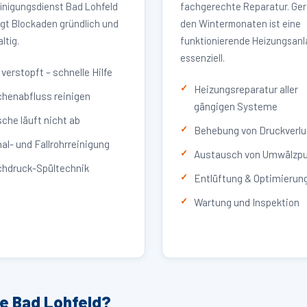
inigungsdienst Bad Lohfeld
fachgerechte Reparatur. Ger
igt Blockaden gründlich und
den Wintermonaten ist eine
ltig.
funktionierende Heizungsan
essenziell.
verstopft – schnelle Hilfe
Heizungsreparatur aller
henabfluss reinigen
gängigen Systeme
che läuft nicht ab
Behebung von Druckverlu
al- und Fallrohrreinigung
Austausch von Umwälzp
hdruck-Spültechnik
Entlüftung & Optimierun
Wartung und Inspektion
ce Bad Lohfeld?