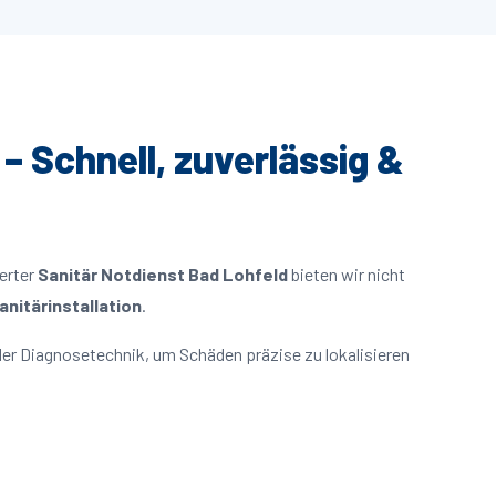
– Schnell, zuverlässig &
ierter
Sanitär Notdienst Bad Lohfeld
bieten wir nicht
nitärinstallation
.
er Diagnosetechnik, um Schäden präzise zu lokalisieren