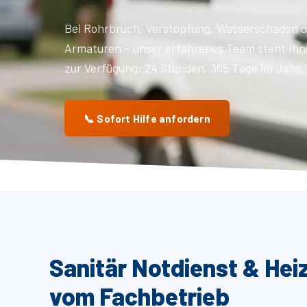
Bei Rohrbruch, Verstopfung, Wasserschaden o
Armaturen – unser erfahrenes Team steht Ihn
zur Verfügung: 24 Stunden, 365 Tage im Jahr.
📞 Sofort Hilfe anfordern
Sanitär Notdienst & Hei
vom Fachbetrieb