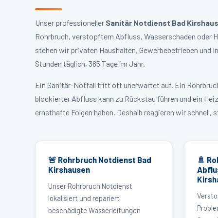
Unser professioneller
Sanitär Notdienst Bad Kirshau
Rohrbruch, verstopftem Abfluss, Wasserschaden oder Hei
stehen wir privaten Haushalten, Gewerbebetrieben und I
Stunden täglich, 365 Tage im Jahr.
Ein Sanitär-Notfall tritt oft unerwartet auf. Ein Rohrb
blockierter Abfluss kann zu Rückstau führen und ein Hei
ernsthafte Folgen haben. Deshalb reagieren wir schnell, 
🚨 Rohrbruch Notdienst Bad
🚿 Ro
Kirshausen
Abflu
Kirsh
Unser Rohrbruch Notdienst
Versto
lokalisiert und repariert
Proble
beschädigte Wasserleitungen