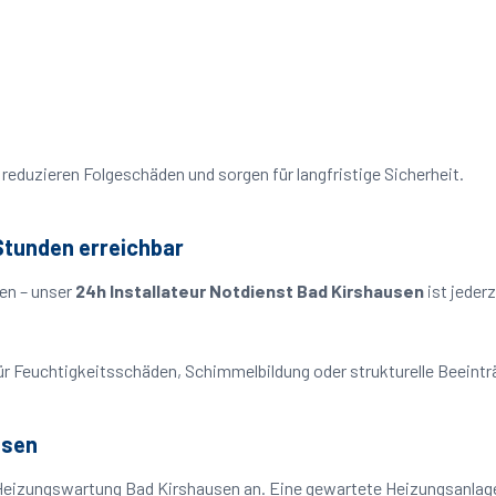
reduzieren Folgeschäden und sorgen für langfristige Sicherheit.
Stunden erreichbar
en – unser
24h Installateur Notdienst Bad Kirshausen
ist jeder
o für Feuchtigkeitsschäden, Schimmelbildung oder strukturelle Beeint
usen
Heizungswartung Bad Kirshausen an. Eine gewartete Heizungsanlage 