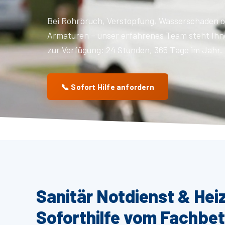
Bei Rohrbruch, Verstopfung, Wasserschaden o
Armaturen – unser erfahrenes Team steht Ihn
zur Verfügung: 24 Stunden, 365 Tage im Jahr.
📞 Sofort Hilfe anfordern
Sanitär Notdienst & He
Soforthilfe vom Fachbet