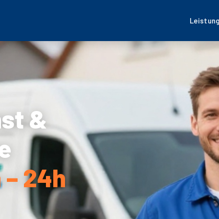
Leistun
nst &
e
 – 24h