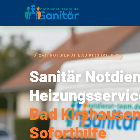
⚡ 24H NOTDIENST BAD KIRSHAUSEN
Sanitär Notdie
Heizungsservic
Bad Kirshausen
Soforthilfe