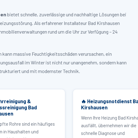
sen
bietet schnelle, zuverlässige und nachhaltige Lösungen bei
zungsstörung. Als erfahrener Installateur Bad Kirshausen
mmobilienverwaltungen rund um die Uhr zur Verfügung – 24
ruch kann massive Feuchtigkeitsschäden verursachen, ein
zungsausfall im Winter ist nicht nur unangenehm, sondern kann
strukturiert und mit modernster Technik.
hrreinigung &
🔥 Heizungsnotdienst B
ssreinigung Bad
Kirshausen
ausen
Wenn Ihre Heizung Bad Kirsh
pfte Rohre sind ein häufiges
ausfällt, übernehmen wir die
m in Haushalten und
schnelle Diagnose und