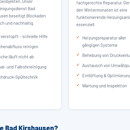
eobjekten. Unser
fachgerechte Reparatur. Ger
inigungsdienst Bad
den Wintermonaten ist eine
usen beseitigt Blockaden
funktionierende Heizungsan
ich und nachhaltig.
essenziell.
verstopft – schnelle Hilfe
Heizungsreparatur aller
gängigen Systeme
henabfluss reinigen
Behebung von Druckverlu
che läuft nicht ab
Austausch von Umwälzp
al- und Fallrohrreinigung
Entlüftung & Optimierun
hdruck-Spültechnik
Wartung und Inspektion
ce Bad Kirshausen?