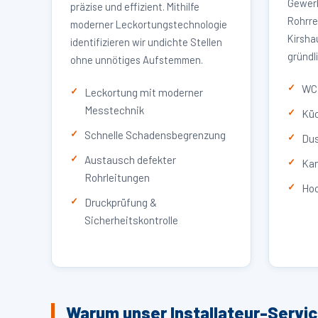
Gewerb
präzise und effizient. Mithilfe
Rohrre
moderner Leckortungstechnologie
Kirsha
identifizieren wir undichte Stellen
gründl
ohne unnötiges Aufstemmen.
WC 
Leckortung mit moderner
Messtechnik
Küc
Schnelle Schadensbegrenzung
Dus
Austausch defekter
Kan
Rohrleitungen
Hoc
Druckprüfung &
Sicherheitskontrolle
Warum unser Installateur-Servi