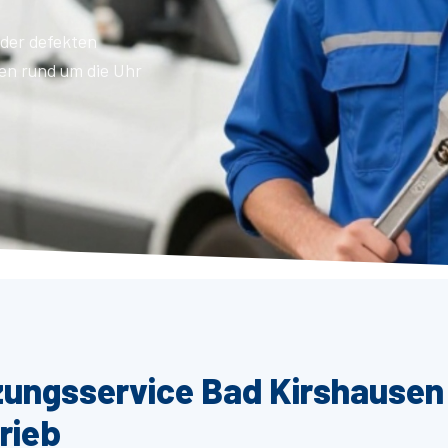
der defekten
en rund um die Uhr
izungsservice Bad Kirshausen
rieb