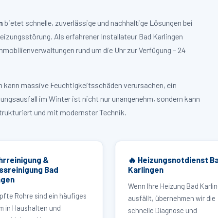
n
bietet schnelle, zuverlässige und nachhaltige Lösungen bei
zungsstörung. Als erfahrener Installateur Bad Karlingen
mmobilienverwaltungen rund um die Uhr zur Verfügung – 24
ruch kann massive Feuchtigkeitsschäden verursachen, ein
zungsausfall im Winter ist nicht nur unangenehm, sondern kann
strukturiert und mit modernster Technik.
hrreinigung &
🔥 Heizungsnotdienst B
ssreinigung Bad
Karlingen
ngen
Wenn Ihre Heizung Bad Karli
pfte Rohre sind ein häufiges
ausfällt, übernehmen wir die
m in Haushalten und
schnelle Diagnose und