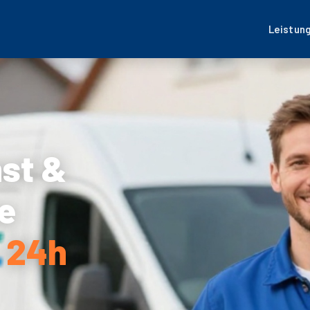
Leistun
nst &
e
– 24h