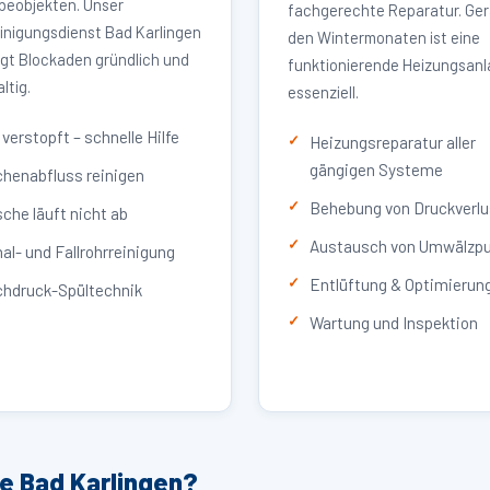
eobjekten. Unser
fachgerechte Reparatur. Ger
inigungsdienst Bad Karlingen
den Wintermonaten ist eine
igt Blockaden gründlich und
funktionierende Heizungsan
ltig.
essenziell.
verstopft – schnelle Hilfe
Heizungsreparatur aller
gängigen Systeme
henabfluss reinigen
Behebung von Druckverlu
che läuft nicht ab
Austausch von Umwälzp
al- und Fallrohrreinigung
Entlüftung & Optimierun
hdruck-Spültechnik
Wartung und Inspektion
e Bad Karlingen?