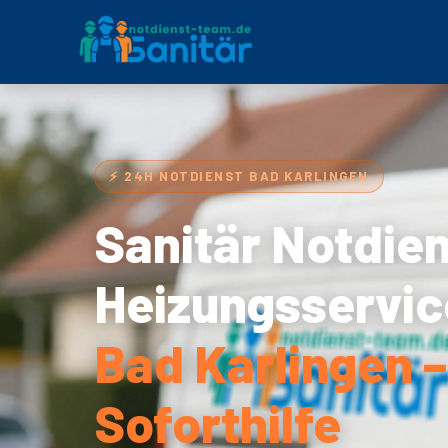
⚡ 24H NOTDIENST BAD KARLINGEN
Sanitär Notdie
Heizungsservic
Bad Karlingen 
Soforthilfe