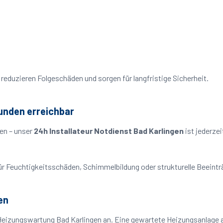
reduzieren Folgeschäden und sorgen für langfristige Sicherheit.
tunden erreichbar
en – unser
24h Installateur Notdienst Bad Karlingen
ist jederze
o für Feuchtigkeitsschäden, Schimmelbildung oder strukturelle Beeint
en
Heizungswartung Bad Karlingen an. Eine gewartete Heizungsanlage ar