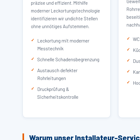
Gewerb
präzise und effizient. Mithilfe
Rohrre
moderner Leckortungstechnologie
beseit
identifizieren wir undichte Stellen
nachha
ohne unnötiges Aufstemmen.
WC 
Leckortung mit moderner
Messtechnik
Küc
Schnelle Schadensbegrenzung
Dus
Austausch defekter
Kan
Rohrleitungen
Hoc
Druckprüfung &
Sicherheitskontrolle
Warum unser Installateur-Servic