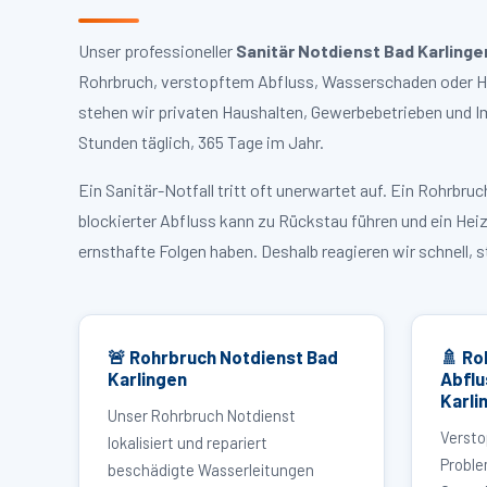
Unser professioneller
Sanitär Notdienst Bad Karlinge
Rohrbruch, verstopftem Abfluss, Wasserschaden oder Hei
stehen wir privaten Haushalten, Gewerbebetrieben und I
Stunden täglich, 365 Tage im Jahr.
Ein Sanitär-Notfall tritt oft unerwartet auf. Ein Rohrb
blockierter Abfluss kann zu Rückstau führen und ein Hei
ernsthafte Folgen haben. Deshalb reagieren wir schnell, 
🚨 Rohrbruch Notdienst Bad
🚿 Ro
Karlingen
Abflu
Karli
Unser Rohrbruch Notdienst
Versto
lokalisiert und repariert
Proble
beschädigte Wasserleitungen