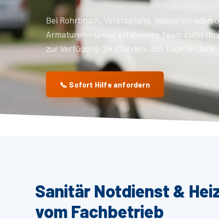
Bei Rohrbruch, Verstopfung, Wasserschaden o
Armaturen – unser erfahrenes Team steht Ihn
zur Verfügung: 24 Stunden, 365 Tage im Jahr.
📞 Sofort Hilfe anfordern
Sanitär Notdienst & Hei
vom Fachbetrieb