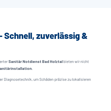
– Schnell, zuverlässig &
ierter
Sanitär Notdienst Bad Holztal
bieten wir nicht
nitärinstallation
.
er Diagnosetechnik, um Schäden präzise zu lokalisieren