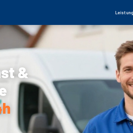
Leistun
nst &
e
4h