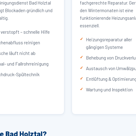
inigungsdienst Bad Holztal
fachgerechte Reparatur. Ger
igt Blockaden gründlich und
den Wintermonaten ist eine
ltig.
funktionierende Heizungsan
essenziell.
verstopft – schnelle Hilfe
Heizungsreparatur aller
henabfluss reinigen
gängigen Systeme
che läuft nicht ab
Behebung von Druckverlu
al- und Fallrohrreinigung
Austausch von Umwälzp
hdruck-Spültechnik
Entlüftung & Optimierun
Wartung und Inspektion
e Bad Holztal?