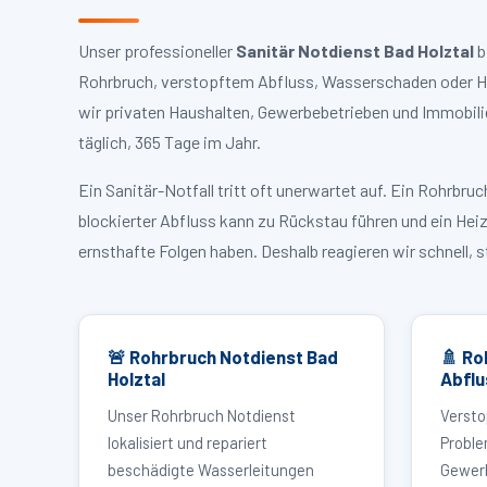
Unser professioneller
Sanitär Notdienst Bad Holztal
b
Rohrbruch, verstopftem Abfluss, Wasserschaden oder Hei
wir privaten Haushalten, Gewerbebetrieben und Immobili
täglich, 365 Tage im Jahr.
Ein Sanitär-Notfall tritt oft unerwartet auf. Ein Rohrb
blockierter Abfluss kann zu Rückstau führen und ein Hei
ernsthafte Folgen haben. Deshalb reagieren wir schnell, 
🚨 Rohrbruch Notdienst Bad
🚿 Ro
Holztal
Abflu
Unser Rohrbruch Notdienst
Versto
lokalisiert und repariert
Proble
beschädigte Wasserleitungen
Gewerb