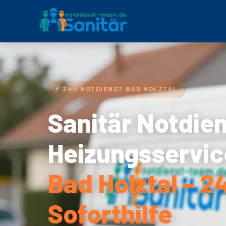
⚡ 24H NOTDIENST BAD HOLZTAL
Sanitär Notdie
Heizungsservic
Bad Holztal – 2
Soforthilfe