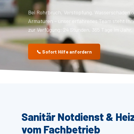
Bei Rohrbruch, Verstopfung, Wasserschaden o
Armaturen – unser erfahrenes Team steht Ihn
zur Verfügung: 24 Stunden, 365 Tage im Jahr.
📞 Sofort Hilfe anfordern
Sanitär Notdienst & Hei
vom Fachbetrieb