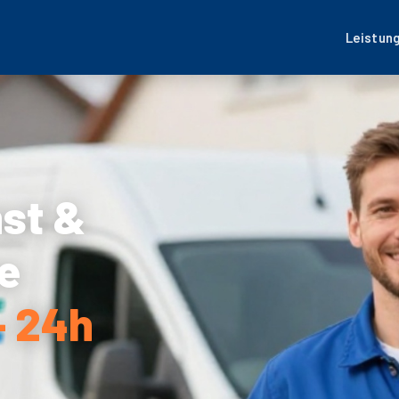
Leistun
nst &
e
– 24h