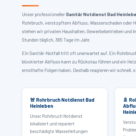
Unser professioneller
Sanitär Notdienst Bad Heinleb
Rohrbruch, verstopftem Abfluss, Wasserschaden oder Hei
stehen wir privaten Haushalten, Gewerbebetrieben und I
Stunden täglich, 365 Tage im Jahr.
Ein Sanitär-Notfall tritt oft unerwartet auf. Ein Rohrb
blockierter Abfluss kann zu Rückstau führen und ein Hei
ernsthafte Folgen haben. Deshalb reagieren wir schnell, 
🚨 Rohrbruch Notdienst Bad
🚿 Ro
Heinleben
Abflu
Heinl
Unser Rohrbruch Notdienst
Versto
lokalisiert und repariert
Proble
beschädigte Wasserleitungen