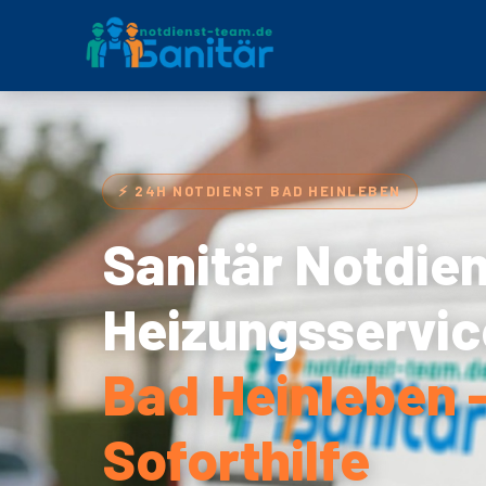
⚡ 24H NOTDIENST BAD HEINLEBEN
Sanitär Notdie
Heizungsservic
Bad Heinleben 
Soforthilfe