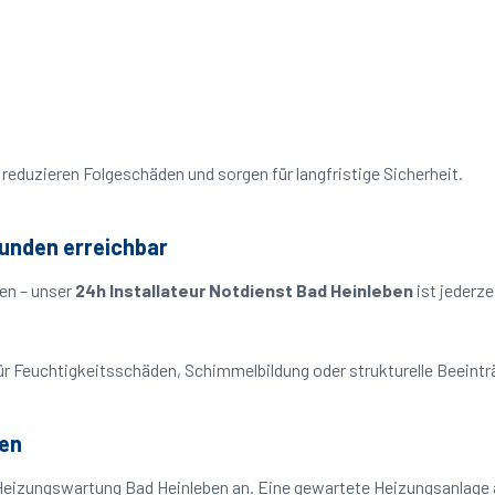
reduzieren Folgeschäden und sorgen für langfristige Sicherheit.
tunden erreichbar
en – unser
24h Installateur Notdienst Bad Heinleben
ist jederze
o für Feuchtigkeitsschäden, Schimmelbildung oder strukturelle Beeint
ben
Heizungswartung Bad Heinleben an. Eine gewartete Heizungsanlage ar