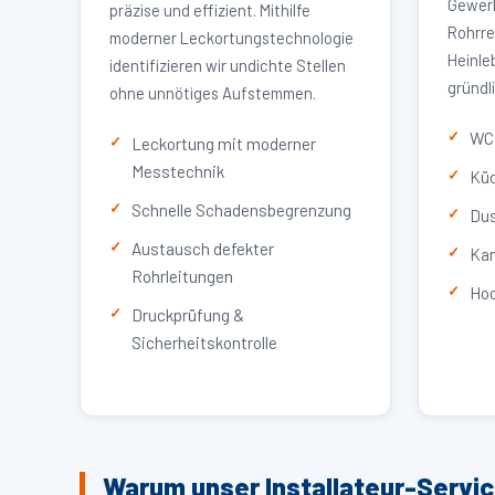
Gewerb
präzise und effizient. Mithilfe
Rohrre
moderner Leckortungstechnologie
Heinle
identifizieren wir undichte Stellen
gründl
ohne unnötiges Aufstemmen.
WC 
Leckortung mit moderner
Messtechnik
Küc
Schnelle Schadensbegrenzung
Dus
Austausch defekter
Kan
Rohrleitungen
Hoc
Druckprüfung &
Sicherheitskontrolle
Warum unser Installateur-Servi