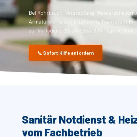
Bei Rohrbruch, Verstopfung, Wasserschaden o
Armaturen – unser erfahrenes Team steht Ihn
zur Verfügung: 24 Stunden, 365 Tage im Jahr.
📞 Sofort Hilfe anfordern
Sanitär Notdienst & Hei
vom Fachbetrieb