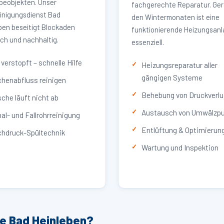
eobjekten. Unser
fachgerechte Reparatur. Ger
inigungsdienst Bad
den Wintermonaten ist eine
ben beseitigt Blockaden
funktionierende Heizungsan
ich und nachhaltig.
essenziell.
verstopft – schnelle Hilfe
Heizungsreparatur aller
gängigen Systeme
henabfluss reinigen
Behebung von Druckverlu
che läuft nicht ab
Austausch von Umwälzp
al- und Fallrohrreinigung
Entlüftung & Optimierun
hdruck-Spültechnik
Wartung und Inspektion
ce Bad Heinleben?