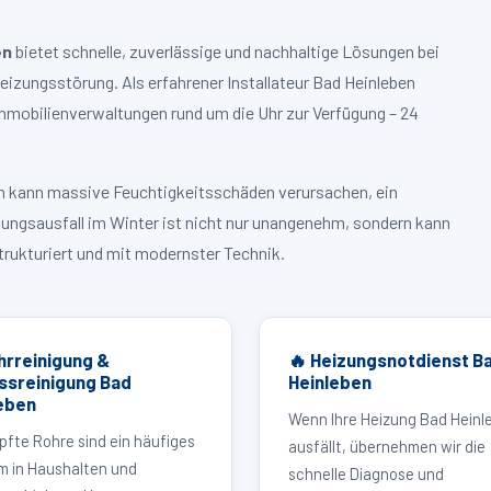
en
bietet schnelle, zuverlässige und nachhaltige Lösungen bei
zungsstörung. Als erfahrener Installateur Bad Heinleben
mmobilienverwaltungen rund um die Uhr zur Verfügung – 24
ruch kann massive Feuchtigkeitsschäden verursachen, ein
zungsausfall im Winter ist nicht nur unangenehm, sondern kann
strukturiert und mit modernster Technik.
hrreinigung &
🔥 Heizungsnotdienst B
ssreinigung Bad
Heinleben
eben
Wenn Ihre Heizung Bad Heinl
pfte Rohre sind ein häufiges
ausfällt, übernehmen wir die
m in Haushalten und
schnelle Diagnose und