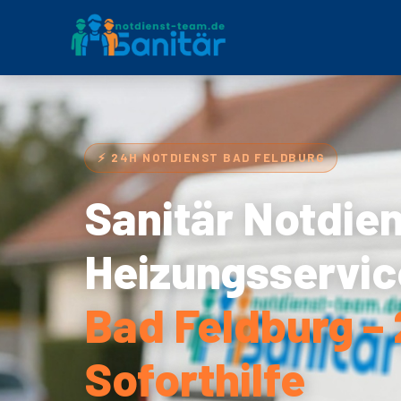
⚡ 24H NOTDIENST BAD FELDBURG
Sanitär Notdie
Heizungsservic
Bad Feldburg –
Soforthilfe