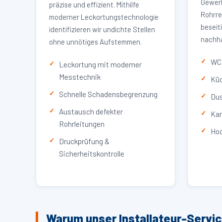
Gewerb
präzise und effizient. Mithilfe
Rohrre
moderner Leckortungstechnologie
beseit
identifizieren wir undichte Stellen
nachha
ohne unnötiges Aufstemmen.
WC 
Leckortung mit moderner
Messtechnik
Küc
Schnelle Schadensbegrenzung
Dus
Austausch defekter
Kan
Rohrleitungen
Hoc
Druckprüfung &
Sicherheitskontrolle
Warum unser Installateur-Servi