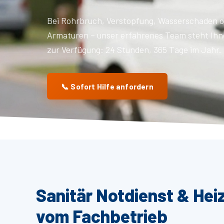
Bei Rohrbruch, Verstopfung, Wasserschaden o
Armaturen – unser erfahrenes Team steht Ihn
zur Verfügung: 24 Stunden, 365 Tage im Jahr.
📞 Sofort Hilfe anfordern
Sanitär Notdienst & Hei
vom Fachbetrieb