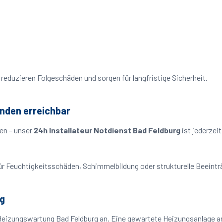
reduzieren Folgeschäden und sorgen für langfristige Sicherheit.
unden erreichbar
en – unser
24h Installateur Notdienst Bad Feldburg
ist jederzei
o für Feuchtigkeitsschäden, Schimmelbildung oder strukturelle Beeint
rg
Heizungswartung Bad Feldburg an. Eine gewartete Heizungsanlage arb