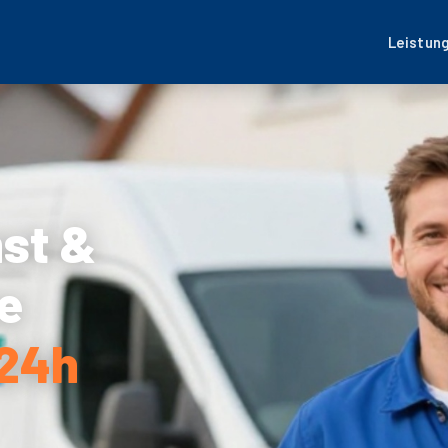
Leistun
nst &
e
 24h