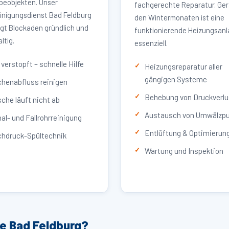
eobjekten. Unser
fachgerechte Reparatur. Ger
inigungsdienst Bad Feldburg
den Wintermonaten ist eine
igt Blockaden gründlich und
funktionierende Heizungsan
ltig.
essenziell.
verstopft – schnelle Hilfe
Heizungsreparatur aller
gängigen Systeme
henabfluss reinigen
Behebung von Druckverlu
che läuft nicht ab
Austausch von Umwälzp
al- und Fallrohrreinigung
Entlüftung & Optimierun
hdruck-Spültechnik
Wartung und Inspektion
ce Bad Feldburg?