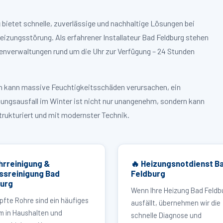
g
bietet schnelle, zuverlässige und nachhaltige Lösungen bei
zungsstörung. Als erfahrener Installateur Bad Feldburg stehen
enverwaltungen rund um die Uhr zur Verfügung – 24 Stunden
ruch kann massive Feuchtigkeitsschäden verursachen, ein
zungsausfall im Winter ist nicht nur unangenehm, sondern kann
strukturiert und mit modernster Technik.
hrreinigung &
🔥 Heizungsnotdienst B
ssreinigung Bad
Feldburg
burg
Wenn Ihre Heizung Bad Feldb
pfte Rohre sind ein häufiges
ausfällt, übernehmen wir die
m in Haushalten und
schnelle Diagnose und