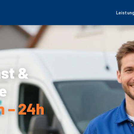
Leistun
nst &
e
 – 24h