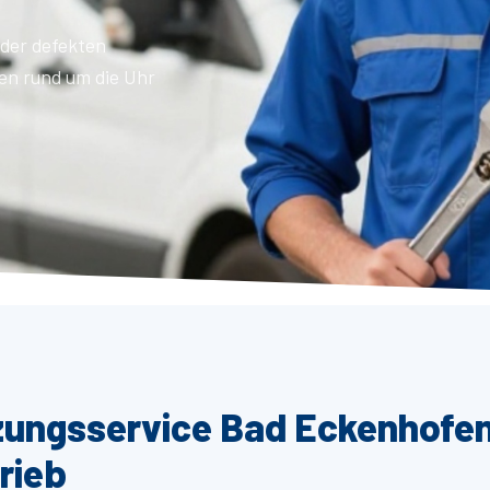
der defekten
en rund um die Uhr
izungsservice Bad Eckenhofe
rieb