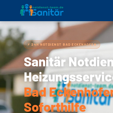
⚡ 24H NOTDIENST BAD ECKENHOFEN
Sanitär Notdie
Heizungsservic
Bad Eckenhofen
Soforthilfe