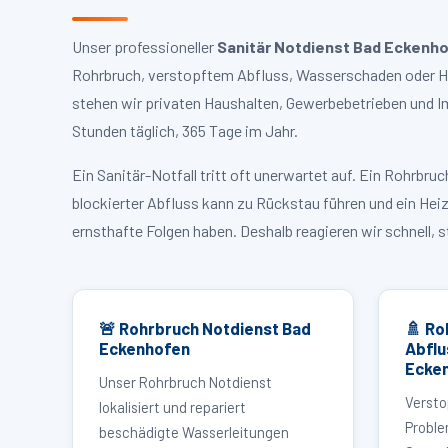
Unser professioneller
Sanitär Notdienst Bad Eckenh
Rohrbruch, verstopftem Abfluss, Wasserschaden oder He
stehen wir privaten Haushalten, Gewerbebetrieben und I
Stunden täglich, 365 Tage im Jahr.
Ein Sanitär-Notfall tritt oft unerwartet auf. Ein Rohrb
blockierter Abfluss kann zu Rückstau führen und ein Hei
ernsthafte Folgen haben. Deshalb reagieren wir schnell, 
🚨 Rohrbruch Notdienst Bad
🚿 Ro
Eckenhofen
Abflu
Ecke
Unser Rohrbruch Notdienst
Versto
lokalisiert und repariert
Proble
beschädigte Wasserleitungen