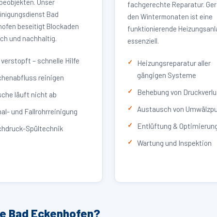
eobjekten. Unser
fachgerechte Reparatur. Ger
inigungsdienst Bad
den Wintermonaten ist eine
ofen beseitigt Blockaden
funktionierende Heizungsan
ich und nachhaltig.
essenziell.
verstopft – schnelle Hilfe
Heizungsreparatur aller
gängigen Systeme
henabfluss reinigen
Behebung von Druckverlu
che läuft nicht ab
Austausch von Umwälzp
al- und Fallrohrreinigung
Entlüftung & Optimierun
hdruck-Spültechnik
Wartung und Inspektion
ce Bad Eckenhofen?