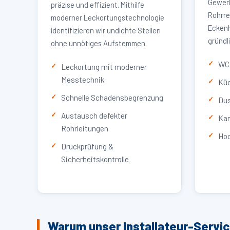
Gewerb
präzise und effizient. Mithilfe
Rohrre
moderner Leckortungstechnologie
Eckenh
identifizieren wir undichte Stellen
gründl
ohne unnötiges Aufstemmen.
WC 
Leckortung mit moderner
Messtechnik
Küc
Schnelle Schadensbegrenzung
Dus
Austausch defekter
Kan
Rohrleitungen
Hoc
Druckprüfung &
Sicherheitskontrolle
Warum unser Installateur-Servi