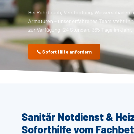
Bei Rohrbruch, Verstopfung, Wasserschaden o
Armaturen – unser erfahrenes Team steht Ihn
zur Verfügung: 24 Stunden, 365 Tage im Jahr.
📞 Sofort Hilfe anfordern
Sanitär Notdienst & He
Soforthilfe vom Fachbet