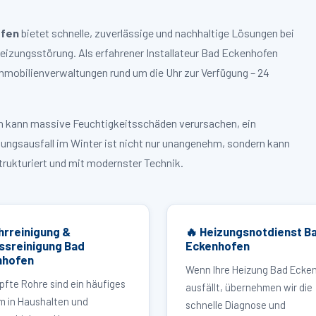
ofen
bietet schnelle, zuverlässige und nachhaltige Lösungen bei
izungsstörung. Als erfahrener Installateur Bad Eckenhofen
mmobilienverwaltungen rund um die Uhr zur Verfügung – 24
ruch kann massive Feuchtigkeitsschäden verursachen, ein
zungsausfall im Winter ist nicht nur unangenehm, sondern kann
strukturiert und mit modernster Technik.
hrreinigung &
🔥 Heizungsnotdienst B
ssreinigung Bad
Eckenhofen
nhofen
Wenn Ihre Heizung Bad Ecke
pfte Rohre sind ein häufiges
ausfällt, übernehmen wir die
m in Haushalten und
schnelle Diagnose und