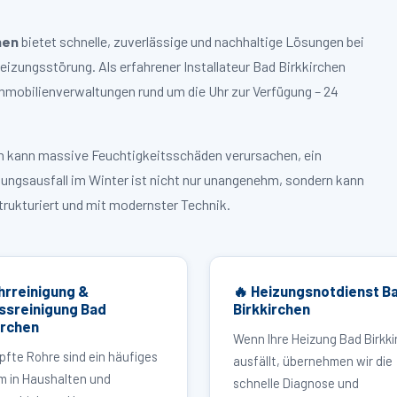
hen
bietet schnelle, zuverlässige und nachhaltige Lösungen bei
zungsstörung. Als erfahrener Installateur Bad Birkkirchen
mmobilienverwaltungen rund um die Uhr zur Verfügung – 24
ruch kann massive Feuchtigkeitsschäden verursachen, ein
zungsausfall im Winter ist nicht nur unangenehm, sondern kann
strukturiert und mit modernster Technik.
hrreinigung &
🔥 Heizungsnotdienst B
ssreinigung Bad
Birkkirchen
irchen
Wenn Ihre Heizung Bad Birkk
pfte Rohre sind ein häufiges
ausfällt, übernehmen wir die
m in Haushalten und
schnelle Diagnose und