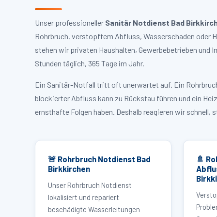
Unser professioneller
Sanitär Notdienst Bad Birkkirc
Rohrbruch, verstopftem Abfluss, Wasserschaden oder Hei
stehen wir privaten Haushalten, Gewerbebetrieben und I
Stunden täglich, 365 Tage im Jahr.
Ein Sanitär-Notfall tritt oft unerwartet auf. Ein Rohrb
blockierter Abfluss kann zu Rückstau führen und ein Hei
ernsthafte Folgen haben. Deshalb reagieren wir schnell, 
🚨 Rohrbruch Notdienst Bad
🚿 Ro
Birkkirchen
Abflu
Birkk
Unser Rohrbruch Notdienst
Versto
lokalisiert und repariert
Proble
beschädigte Wasserleitungen