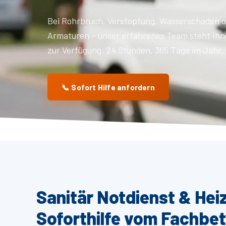
Bei Rohrbruch, Verstopfung, Wasserschaden o
Armaturen – unser erfahrenes Team steht Ihn
zur Verfügung: 24 Stunden, 365 Tage im Jahr.
📞 Sofort Hilfe anfordern
Sanitär Notdienst & Hei
Soforthilfe vom Fachbet