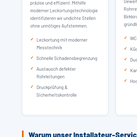
Gewerb
präzise und effizient. Mithilfe
Rohrre
moderner Leckortungstechnologie
Birkki
identifizieren wir undichte Stellen
gründl
ohne unnötiges Aufstemmen.
WC 
Leckortung mit moderner
Messtechnik
Küc
Schnelle Schadensbegrenzung
Dus
Austausch defekter
Kan
Rohrleitungen
Hoc
Druckprüfung &
Sicherheitskontrolle
Warum unser Installateur-Servic