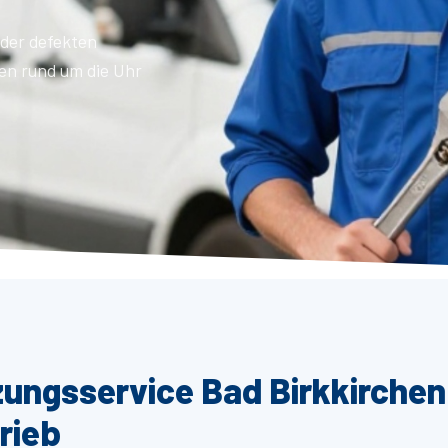
der defekten
en rund um die Uhr
zungsservice Bad Birkkirchen
rieb