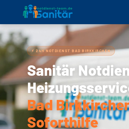
⚡ 24H NOTDIENST BAD BIRKKIRCHEN
Sanitär Notdie
Heizungsservic
Bad Birkkirche
Soforthilfe