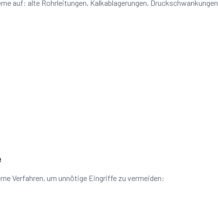
bleme auf: alte Rohrleitungen, Kalkablagerungen, Druckschwankunge
e
rne Verfahren, um unnötige Eingriffe zu vermeiden: