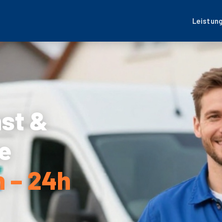
Leistun
nst &
e
n – 24h