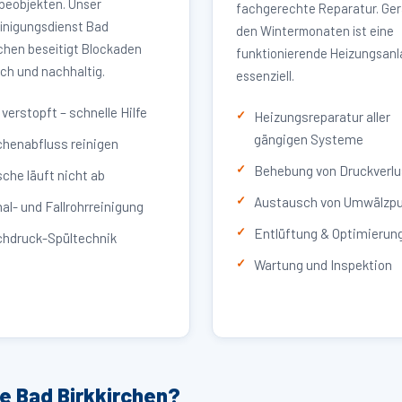
eobjekten. Unser
fachgerechte Reparatur. Ger
inigungsdienst Bad
den Wintermonaten ist eine
rchen beseitigt Blockaden
funktionierende Heizungsan
ich und nachhaltig.
essenziell.
verstopft – schnelle Hilfe
Heizungsreparatur aller
gängigen Systeme
henabfluss reinigen
Behebung von Druckverlu
che läuft nicht ab
Austausch von Umwälzp
al- und Fallrohrreinigung
Entlüftung & Optimierun
hdruck-Spültechnik
Wartung und Inspektion
e Bad Birkkirchen?