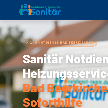
⚡ 24H NOTDIENST BAD BEERKIRCHEN
Sanitär Notdie
Heizungsservic
Bad Beerkirche
Soforthilfe