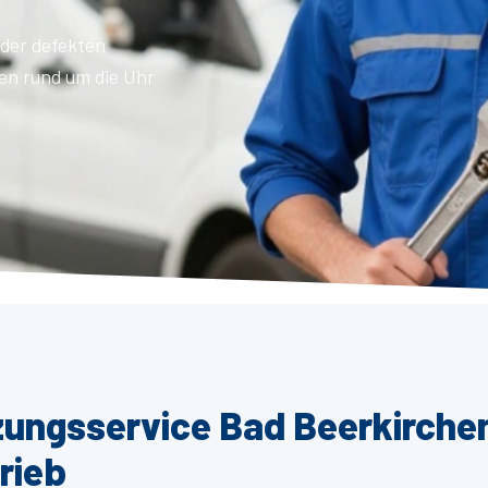
der defekten
en rund um die Uhr
zungsservice Bad Beerkirche
rieb