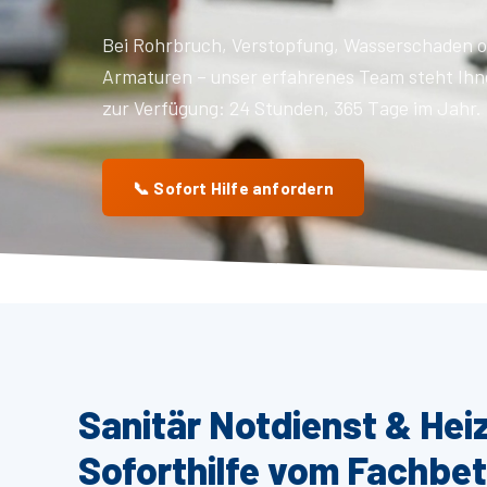
Bei Rohrbruch, Verstopfung, Wasserschaden o
Armaturen – unser erfahrenes Team steht Ihn
zur Verfügung: 24 Stunden, 365 Tage im Jahr.
📞 Sofort Hilfe anfordern
Sanitär Notdienst & Hei
Soforthilfe vom Fachbet