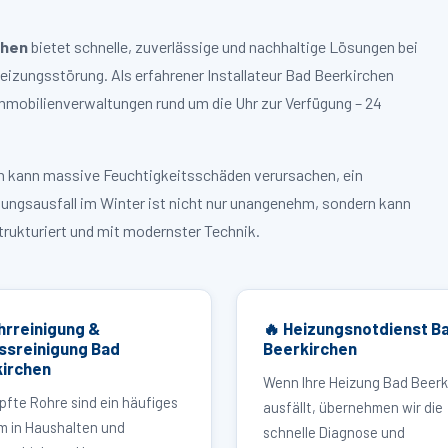
chen
bietet schnelle, zuverlässige und nachhaltige Lösungen bei
zungsstörung. Als erfahrener Installateur Bad Beerkirchen
mmobilienverwaltungen rund um die Uhr zur Verfügung – 24
ruch kann massive Feuchtigkeitsschäden verursachen, ein
zungsausfall im Winter ist nicht nur unangenehm, sondern kann
strukturiert und mit modernster Technik.
hrreinigung &
🔥 Heizungsnotdienst B
ssreinigung Bad
Beerkirchen
irchen
Wenn Ihre Heizung Bad Beerk
pfte Rohre sind ein häufiges
ausfällt, übernehmen wir die
m in Haushalten und
schnelle Diagnose und