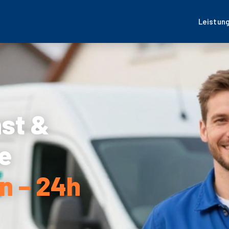
Leistun
nst &
e
n – 24h