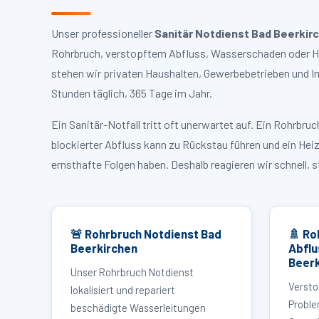
Unser professioneller
Sanitär Notdienst Bad Beerkir
Rohrbruch, verstopftem Abfluss, Wasserschaden oder Hei
stehen wir privaten Haushalten, Gewerbebetrieben und I
Stunden täglich, 365 Tage im Jahr.
Ein Sanitär-Notfall tritt oft unerwartet auf. Ein Rohrb
blockierter Abfluss kann zu Rückstau führen und ein Hei
ernsthafte Folgen haben. Deshalb reagieren wir schnell, 
🚨 Rohrbruch Notdienst Bad
🚿 Ro
Beerkirchen
Abflu
Beerk
Unser Rohrbruch Notdienst
Versto
lokalisiert und repariert
Proble
beschädigte Wasserleitungen