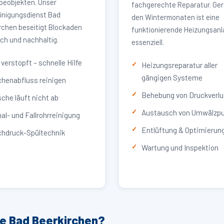
eobjekten. Unser
fachgerechte Reparatur. Ger
inigungsdienst Bad
den Wintermonaten ist eine
rchen beseitigt Blockaden
funktionierende Heizungsan
ich und nachhaltig.
essenziell.
verstopft – schnelle Hilfe
Heizungsreparatur aller
gängigen Systeme
henabfluss reinigen
Behebung von Druckverlu
che läuft nicht ab
Austausch von Umwälzp
al- und Fallrohrreinigung
Entlüftung & Optimierun
hdruck-Spültechnik
Wartung und Inspektion
ce Bad Beerkirchen?