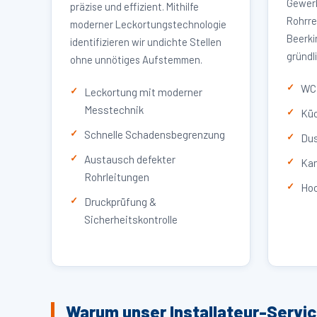
Gewerb
präzise und effizient. Mithilfe
Rohrre
moderner Leckortungstechnologie
Beerki
identifizieren wir undichte Stellen
gründl
ohne unnötiges Aufstemmen.
WC 
Leckortung mit moderner
Messtechnik
Küc
Schnelle Schadensbegrenzung
Dus
Austausch defekter
Kan
Rohrleitungen
Hoc
Druckprüfung &
Sicherheitskontrolle
Warum unser Installateur-Servi