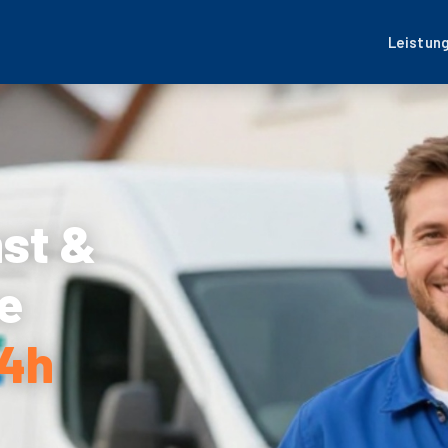
Leistun
nst &
e
24h