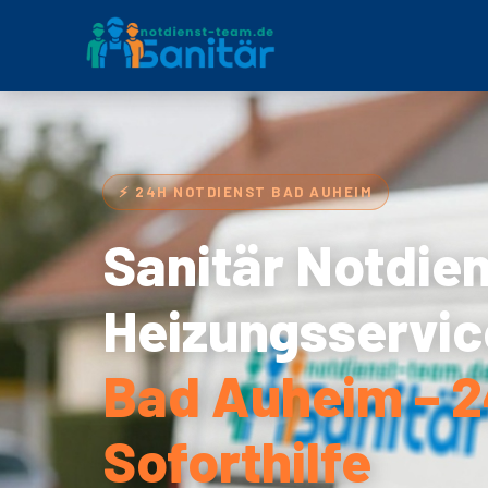
⚡ 24H NOTDIENST BAD AUHEIM
Sanitär Notdie
Heizungsservic
Bad Auheim – 
Soforthilfe