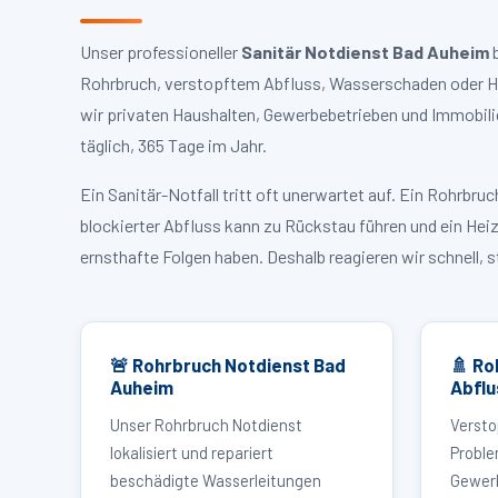
Unser professioneller
Sanitär Notdienst Bad Auheim
b
Rohrbruch, verstopftem Abfluss, Wasserschaden oder He
wir privaten Haushalten, Gewerbebetrieben und Immobili
täglich, 365 Tage im Jahr.
Ein Sanitär-Notfall tritt oft unerwartet auf. Ein Rohrb
blockierter Abfluss kann zu Rückstau führen und ein Hei
ernsthafte Folgen haben. Deshalb reagieren wir schnell, 
🚨 Rohrbruch Notdienst Bad
🚿 Ro
Auheim
Abflu
Unser Rohrbruch Notdienst
Versto
lokalisiert und repariert
Proble
beschädigte Wasserleitungen
Gewerb