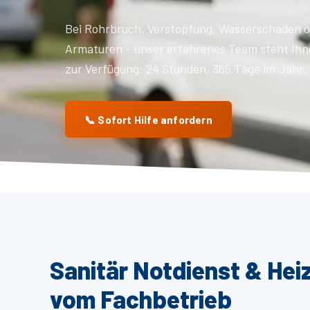
Bei Rohrbruch, Verstopfung, Wasserschaden o
Armaturen – unser erfahrenes Team steht Ihn
zur Verfügung: 24 Stunden, 365 Tage im Jahr.
📞 Sofort Hilfe anfordern
Sanitär Notdienst & Hei
vom Fachbetrieb