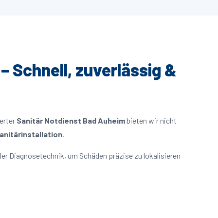
– Schnell, zuverlässig &
ierter
Sanitär Notdienst Bad Auheim
bieten wir nicht
nitärinstallation
.
er Diagnosetechnik, um Schäden präzise zu lokalisieren