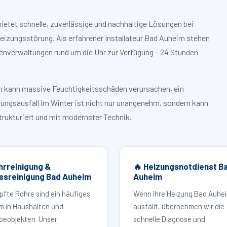
ietet schnelle, zuverlässige und nachhaltige Lösungen bei
izungsstörung. Als erfahrener Installateur Bad Auheim stehen
enverwaltungen rund um die Uhr zur Verfügung – 24 Stunden
ruch kann massive Feuchtigkeitsschäden verursachen, ein
zungsausfall im Winter ist nicht nur unangenehm, sondern kann
strukturiert und mit modernster Technik.
hrreinigung &
🔥 Heizungsnotdienst B
ssreinigung Bad Auheim
Auheim
pfte Rohre sind ein häufiges
Wenn Ihre Heizung Bad Auhe
m in Haushalten und
ausfällt, übernehmen wir die
eobjekten. Unser
schnelle Diagnose und