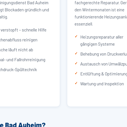
inigungsdienst Bad Auheim
fachgerechte Reparatur. Ger
igt Blockaden gründlich und
den Wintermonaten ist eine
ltig.
funktionierende Heizungsan
essenziell.
verstopft – schnelle Hilfe
Heizungsreparatur aller
henabfluss reinigen
gängigen Systeme
che läuft nicht ab
Behebung von Druckverlu
al- und Fallrohrreinigung
Austausch von Umwälzp
hdruck-Spültechnik
Entlüftung & Optimierun
Wartung und Inspektion
ce Bad Auheim?