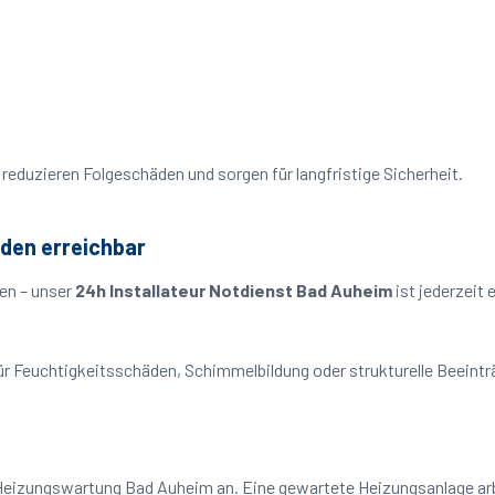
reduzieren Folgeschäden und sorgen für langfristige Sicherheit.
nden erreichbar
en – unser
24h Installateur Notdienst Bad Auheim
ist jederzeit
o für Feuchtigkeitsschäden, Schimmelbildung oder strukturelle Beeint
 Heizungswartung Bad Auheim an. Eine gewartete Heizungsanlage arbe