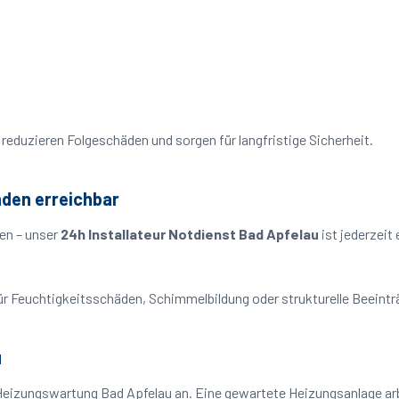
reduzieren Folgeschäden und sorgen für langfristige Sicherheit.
nden erreichbar
en – unser
24h Installateur Notdienst Bad Apfelau
ist jederzeit
o für Feuchtigkeitsschäden, Schimmelbildung oder strukturelle Beeint
u
Heizungswartung Bad Apfelau an. Eine gewartete Heizungsanlage arbe