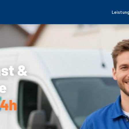
Leistun
nst &
e
24h