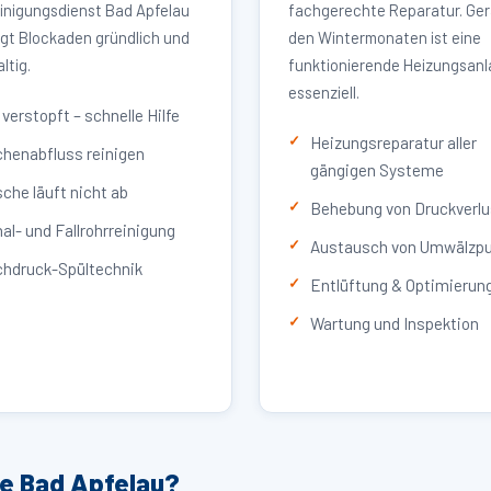
inigungsdienst Bad Apfelau
fachgerechte Reparatur. Ger
igt Blockaden gründlich und
den Wintermonaten ist eine
ltig.
funktionierende Heizungsan
essenziell.
verstopft – schnelle Hilfe
Heizungsreparatur aller
henabfluss reinigen
gängigen Systeme
che läuft nicht ab
Behebung von Druckverlu
al- und Fallrohrreinigung
Austausch von Umwälzp
hdruck-Spültechnik
Entlüftung & Optimierun
Wartung und Inspektion
ce Bad Apfelau?