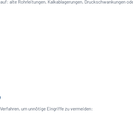
e auf: alte Rohrleitungen, Kalkablagerungen, Druckschwankungen od
e
Verfahren, um unnötige Eingriffe zu vermeiden: