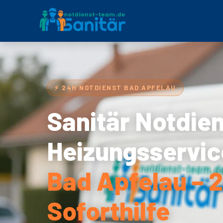
⚡ 24H NOTDIENST BAD APFELAU
Sanitär Notdie
Heizungsservic
Bad Apfelau – 
Soforthilfe