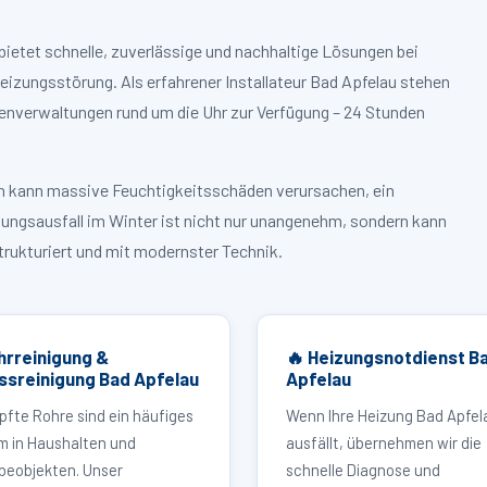
bietet schnelle, zuverlässige und nachhaltige Lösungen bei
zungsstörung. Als erfahrener Installateur Bad Apfelau stehen
enverwaltungen rund um die Uhr zur Verfügung – 24 Stunden
ruch kann massive Feuchtigkeitsschäden verursachen, ein
zungsausfall im Winter ist nicht nur unangenehm, sondern kann
strukturiert und mit modernster Technik.
hrreinigung &
🔥 Heizungsnotdienst B
ssreinigung Bad Apfelau
Apfelau
pfte Rohre sind ein häufiges
Wenn Ihre Heizung Bad Apfel
m in Haushalten und
ausfällt, übernehmen wir die
eobjekten. Unser
schnelle Diagnose und