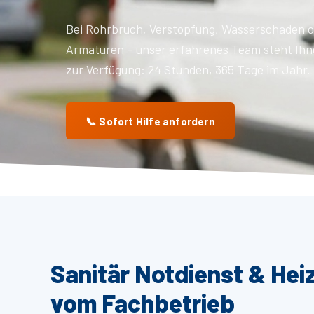
Bei Rohrbruch, Verstopfung, Wasserschaden o
Armaturen – unser erfahrenes Team steht Ihn
zur Verfügung: 24 Stunden, 365 Tage im Jahr.
📞 Sofort Hilfe anfordern
Sanitär Notdienst & Hei
vom Fachbetrieb