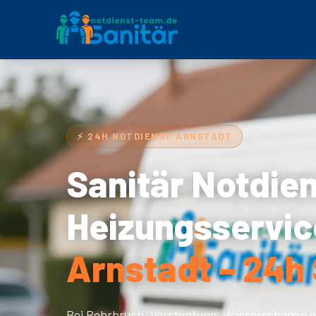
⚡ 24H NOTDIENST ARNSTADT
Sanitär Notdie
Heizungsservic
Arnstadt – 24h 
Bei Rohrbruch, Verstopfung, Wasserschaden o