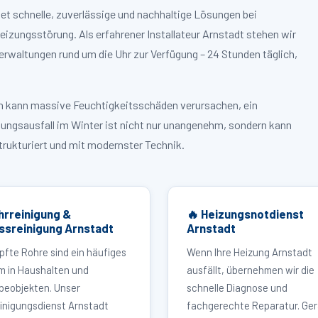
et schnelle, zuverlässige und nachhaltige Lösungen bei
zungsstörung. Als erfahrener Installateur Arnstadt stehen wir
rwaltungen rund um die Uhr zur Verfügung – 24 Stunden täglich,
ruch kann massive Feuchtigkeitsschäden verursachen, ein
zungsausfall im Winter ist nicht nur unangenehm, sondern kann
strukturiert und mit modernster Technik.
hrreinigung &
🔥 Heizungsnotdienst
ssreinigung Arnstadt
Arnstadt
pfte Rohre sind ein häufiges
Wenn Ihre Heizung Arnstadt
m in Haushalten und
ausfällt, übernehmen wir die
eobjekten. Unser
schnelle Diagnose und
inigungsdienst Arnstadt
fachgerechte Reparatur. Ger