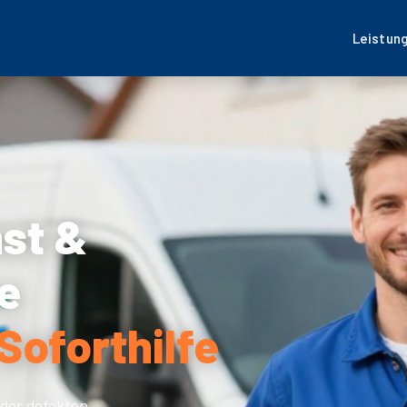
Leistun
nst &
e
Soforthilfe
der defekten