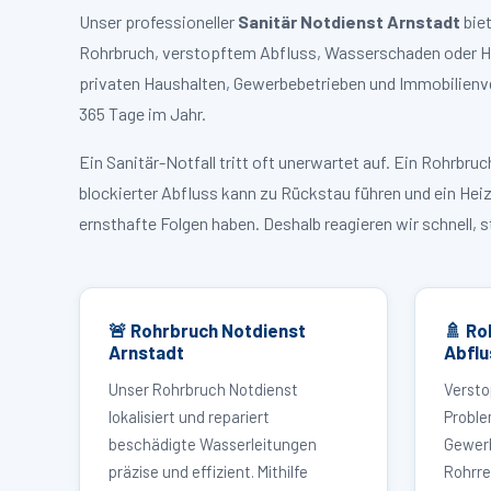
Unser professioneller
Sanitär Notdienst Arnstadt
biet
Rohrbruch, verstopftem Abfluss, Wasserschaden oder Hei
privaten Haushalten, Gewerbebetrieben und Immobilienve
365 Tage im Jahr.
Ein Sanitär-Notfall tritt oft unerwartet auf. Ein Rohrb
blockierter Abfluss kann zu Rückstau führen und ein Hei
ernsthafte Folgen haben. Deshalb reagieren wir schnell, 
🚨 Rohrbruch Notdienst
🚿 Ro
Arnstadt
Abflu
Unser Rohrbruch Notdienst
Versto
lokalisiert und repariert
Proble
beschädigte Wasserleitungen
Gewerb
präzise und effizient. Mithilfe
Rohrre