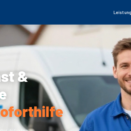
Leistun
nst &
e
oforthilfe
der defekten