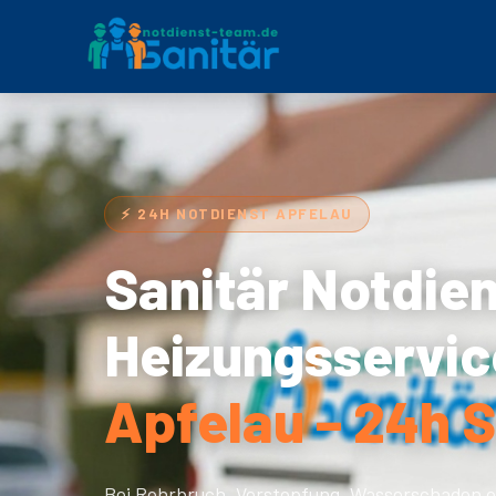
⚡ 24H NOTDIENST APFELAU
Sanitär Notdie
Heizungsservic
Apfelau – 24h S
Bei Rohrbruch, Verstopfung, Wasserschaden o