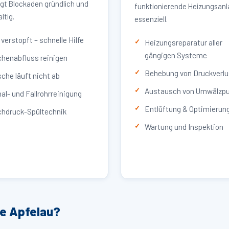
igt Blockaden gründlich und
funktionierende Heizungsan
ltig.
essenziell.
verstopft – schnelle Hilfe
Heizungsreparatur aller
gängigen Systeme
henabfluss reinigen
Behebung von Druckverlu
che läuft nicht ab
Austausch von Umwälzp
al- und Fallrohrreinigung
Entlüftung & Optimierun
hdruck-Spültechnik
Wartung und Inspektion
ce Apfelau?