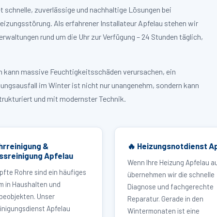
t schnelle, zuverlässige und nachhaltige Lösungen bei
zungsstörung. Als erfahrener Installateur Apfelau stehen wir
rwaltungen rund um die Uhr zur Verfügung – 24 Stunden täglich,
ruch kann massive Feuchtigkeitsschäden verursachen, ein
zungsausfall im Winter ist nicht nur unangenehm, sondern kann
strukturiert und mit modernster Technik.
hrreinigung &
🔥 Heizungsnotdienst A
ssreinigung Apfelau
Wenn Ihre Heizung Apfelau au
pfte Rohre sind ein häufiges
übernehmen wir die schnelle
m in Haushalten und
Diagnose und fachgerechte
eobjekten. Unser
Reparatur. Gerade in den
inigungsdienst Apfelau
Wintermonaten ist eine