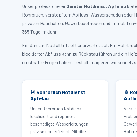
Unser professioneller
Sanitär Notdienst Apfelau
biete
Rohrbruch, verstopftem Abfluss, Wasserschaden oder Hei
privaten Haushalten, Gewerbebetrieben und Immobilienve
365 Tage im Jahr.
Ein Sanitär-Notfall tritt oft unerwartet auf. Ein Rohrb
blockierter Abfluss kann zu Rückstau führen und ein Hei
ernsthafte Folgen haben. Deshalb reagieren wir schnell, 
🚨 Rohrbruch Notdienst
🚿 Ro
Apfelau
Abflu
Unser Rohrbruch Notdienst
Versto
lokalisiert und repariert
Proble
beschädigte Wasserleitungen
Gewerb
präzise und effizient. Mithilfe
Rohrre