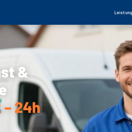
Leistun
nst &
e
 – 24h