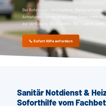
Bei Rohrbruch, Verstopfung, Wasserschaden o
Armaturen – unser erfahrenes Team steht Ihn
zur Verfügung: 24 Stunden, 365 Tage im Jahr.
📞 Sofort Hilfe anfordern
Sanitär Notdienst & He
Soforthilfe vom Fachbet