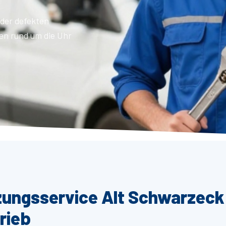
der defekten
en rund um die Uhr
izungsservice Alt Schwarzeck
rieb