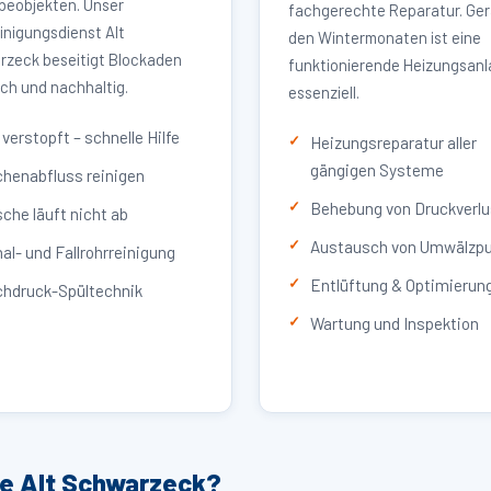
eobjekten. Unser
fachgerechte Reparatur. Ger
inigungsdienst Alt
den Wintermonaten ist eine
zeck beseitigt Blockaden
funktionierende Heizungsan
ich und nachhaltig.
essenziell.
verstopft – schnelle Hilfe
Heizungsreparatur aller
gängigen Systeme
henabfluss reinigen
Behebung von Druckverlu
che läuft nicht ab
Austausch von Umwälzp
al- und Fallrohrreinigung
Entlüftung & Optimierun
hdruck-Spültechnik
Wartung und Inspektion
ce Alt Schwarzeck?