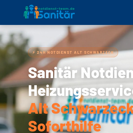
⚡ 24H NOTDIENST ALT SCHWARZECK
Sanitär Notdie
Heizungsservic
Alt Schwarzeck
Soforthilfe