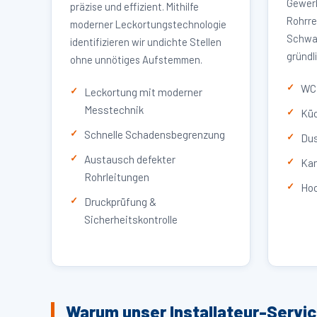
Gewerb
präzise und effizient. Mithilfe
Rohrre
moderner Leckortungstechnologie
Schwar
identifizieren wir undichte Stellen
gründl
ohne unnötiges Aufstemmen.
WC 
Leckortung mit moderner
Messtechnik
Küc
Schnelle Schadensbegrenzung
Dus
Austausch defekter
Kan
Rohrleitungen
Hoc
Druckprüfung &
Sicherheitskontrolle
Warum unser Installateur-Servi