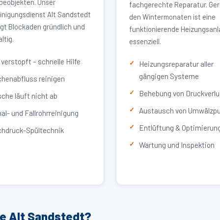
eobjekten. Unser
fachgerechte Reparatur. Ger
inigungsdienst Alt Sandstedt
den Wintermonaten ist eine
igt Blockaden gründlich und
funktionierende Heizungsan
ltig.
essenziell.
verstopft – schnelle Hilfe
Heizungsreparatur aller
gängigen Systeme
henabfluss reinigen
Behebung von Druckverlu
che läuft nicht ab
Austausch von Umwälzp
al- und Fallrohrreinigung
Entlüftung & Optimierun
hdruck-Spültechnik
Wartung und Inspektion
ce Alt Sandstedt?