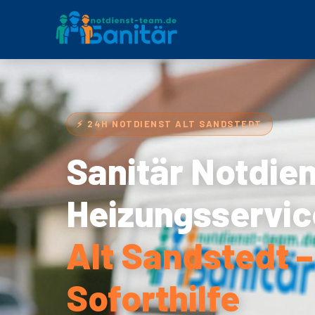
⚡ 24H NOTDIENST ALT SANDSTEDT
Sanitär Notdie
Heizungsservic
Alt Sandstedt 
Soforthilfe