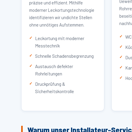
Gewerb
präzise und effizient. Mithilfe
Rohrre
moderner Leckortungstechnologie
beseit
identifizieren wir undichte Stellen
nachha
ohne unnötiges Aufstemmen.
WC 
Leckortung mit moderner
Messtechnik
Küc
Schnelle Schadensbegrenzung
Dus
Austausch defekter
Kan
Rohrleitungen
Hoc
Druckprüfung &
Sicherheitskontrolle
Warum unser Installateur-Servi