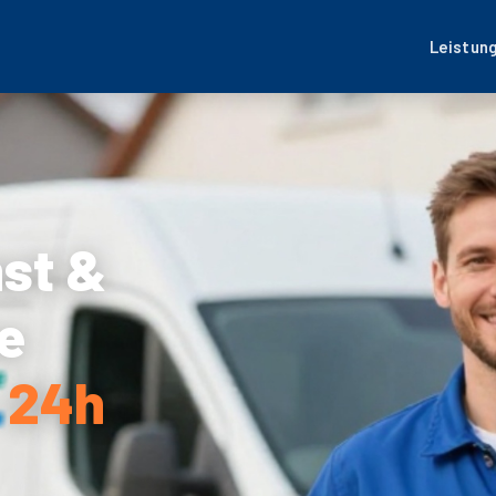
Leistun
nst &
e
– 24h