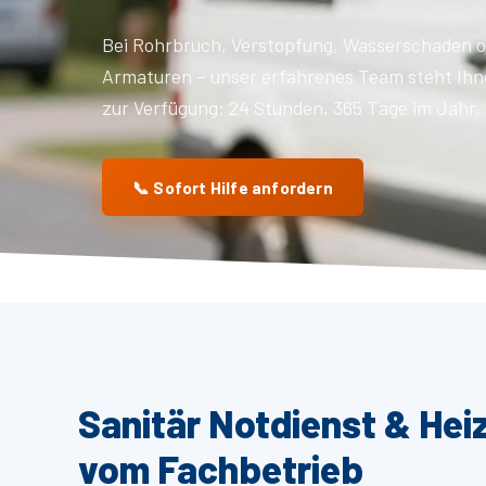
Bei Rohrbruch, Verstopfung, Wasserschaden o
Armaturen – unser erfahrenes Team steht Ihn
zur Verfügung: 24 Stunden, 365 Tage im Jahr.
📞 Sofort Hilfe anfordern
Sanitär Notdienst & Hei
vom Fachbetrieb