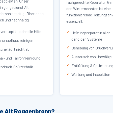
eobjekten. Unser
fachgerechte Reparatur. Ger
inigungsdienst Alt
den Wintermonaten ist eine
bronn beseitigt Blockaden
funktionierende Heizungsan
ich und nachhaltig.
essenziell.
verstopft – schnelle Hilfe
Heizungsreparatur aller
gängigen Systeme
henabfluss reinigen
Behebung von Druckverlu
che läuft nicht ab
Austausch von Umwälzp
al- und Fallrohrreinigung
Entlüftung & Optimierun
hdruck-Spültechnik
Wartung und Inspektion
ce Alt Roggenbronn?