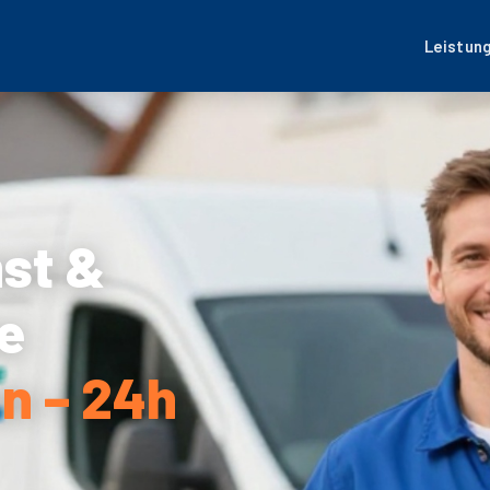
Leistun
nst &
e
n – 24h