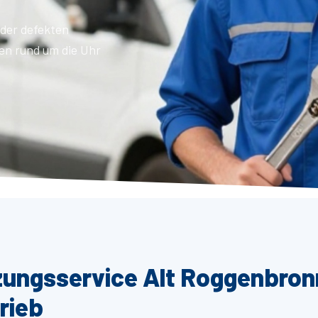
der defekten
en rund um die Uhr
izungsservice Alt Roggenbron
rieb