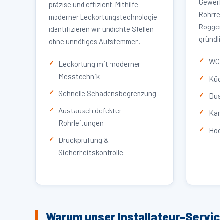
Gewerb
präzise und effizient. Mithilfe
Rohrre
moderner Leckortungstechnologie
Roggen
identifizieren wir undichte Stellen
gründl
ohne unnötiges Aufstemmen.
WC 
Leckortung mit moderner
Messtechnik
Küc
Schnelle Schadensbegrenzung
Dus
Austausch defekter
Kan
Rohrleitungen
Hoc
Druckprüfung &
Sicherheitskontrolle
Warum unser Installateur-Servi