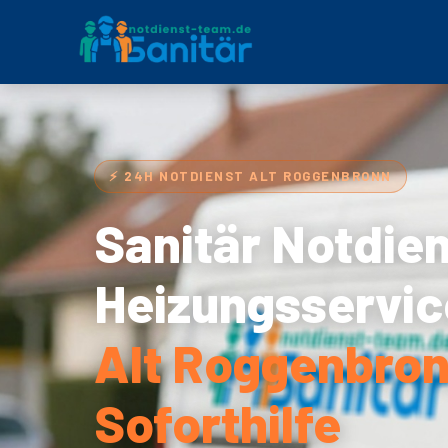
⚡ 24H NOTDIENST ALT ROGGENBRONN
Sanitär Notdie
Heizungsservic
Alt Roggenbron
Soforthilfe