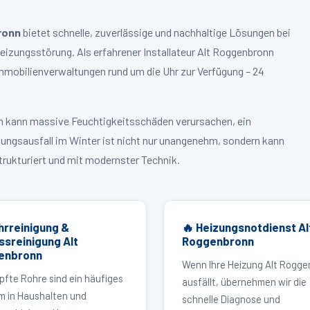
ronn
bietet schnelle, zuverlässige und nachhaltige Lösungen bei
zungsstörung. Als erfahrener Installateur Alt Roggenbronn
mmobilienverwaltungen rund um die Uhr zur Verfügung – 24
ruch kann massive Feuchtigkeitsschäden verursachen, ein
zungsausfall im Winter ist nicht nur unangenehm, sondern kann
strukturiert und mit modernster Technik.
hrreinigung &
🔥 Heizungsnotdienst Al
ssreinigung Alt
Roggenbronn
enbronn
Wenn Ihre Heizung Alt Rogg
pfte Rohre sind ein häufiges
ausfällt, übernehmen wir die
m in Haushalten und
schnelle Diagnose und