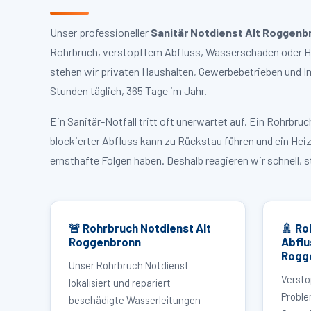
Unser professioneller
Sanitär Notdienst Alt Roggenb
Rohrbruch, verstopftem Abfluss, Wasserschaden oder Hei
stehen wir privaten Haushalten, Gewerbebetrieben und I
Stunden täglich, 365 Tage im Jahr.
Ein Sanitär-Notfall tritt oft unerwartet auf. Ein Rohrb
blockierter Abfluss kann zu Rückstau führen und ein Hei
ernsthafte Folgen haben. Deshalb reagieren wir schnell, 
🚨 Rohrbruch Notdienst Alt
🚿 Ro
Roggenbronn
Abflu
Rogg
Unser Rohrbruch Notdienst
Versto
lokalisiert und repariert
Proble
beschädigte Wasserleitungen