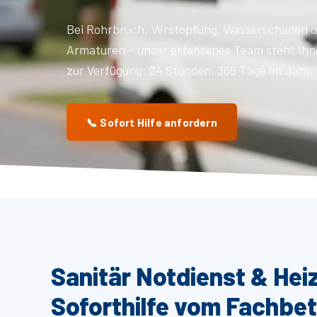
Bei Rohrbruch, Verstopfung, Wasserschaden o
Armaturen – unser erfahrenes Team steht Ihn
zur Verfügung: 24 Stunden, 365 Tage im Jahr.
📞 Sofort Hilfe anfordern
Sanitär Notdienst & He
Soforthilfe vom Fachbet