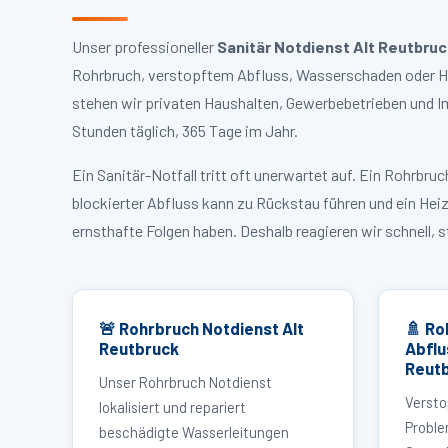
Unser professioneller
Sanitär Notdienst Alt Reutbru
Rohrbruch, verstopftem Abfluss, Wasserschaden oder Hei
stehen wir privaten Haushalten, Gewerbebetrieben und I
Stunden täglich, 365 Tage im Jahr.
Ein Sanitär-Notfall tritt oft unerwartet auf. Ein Rohrb
blockierter Abfluss kann zu Rückstau führen und ein Hei
ernsthafte Folgen haben. Deshalb reagieren wir schnell, 
🚨 Rohrbruch Notdienst Alt
🚿 Ro
Reutbruck
Abflu
Reut
Unser Rohrbruch Notdienst
Versto
lokalisiert und repariert
Proble
beschädigte Wasserleitungen