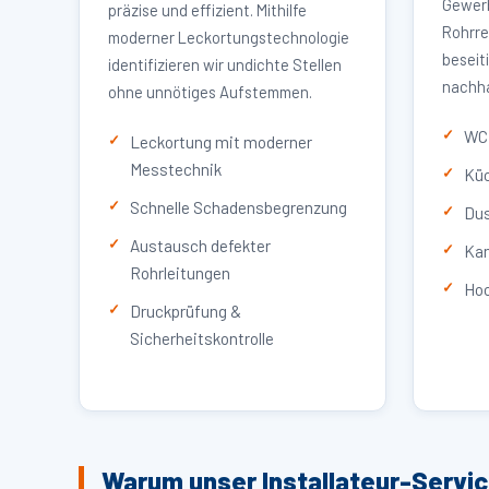
Gewerb
präzise und effizient. Mithilfe
Rohrre
moderner Leckortungstechnologie
beseit
identifizieren wir undichte Stellen
nachha
ohne unnötiges Aufstemmen.
WC 
Leckortung mit moderner
Messtechnik
Küc
Schnelle Schadensbegrenzung
Dus
Austausch defekter
Kan
Rohrleitungen
Hoc
Druckprüfung &
Sicherheitskontrolle
Warum unser Installateur-Servi