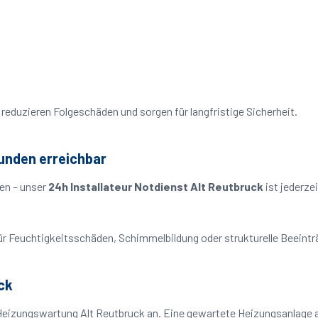
reduzieren Folgeschäden und sorgen für langfristige Sicherheit.
tunden erreichbar
en – unser
24h Installateur Notdienst Alt Reutbruck
ist jederze
o für Feuchtigkeitsschäden, Schimmelbildung oder strukturelle Beeint
ck
Heizungswartung Alt Reutbruck an. Eine gewartete Heizungsanlage ar