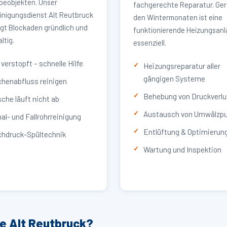
eobjekten. Unser
fachgerechte Reparatur. Ger
inigungsdienst Alt Reutbruck
den Wintermonaten ist eine
igt Blockaden gründlich und
funktionierende Heizungsan
ltig.
essenziell.
verstopft – schnelle Hilfe
Heizungsreparatur aller
gängigen Systeme
henabfluss reinigen
Behebung von Druckverlu
che läuft nicht ab
Austausch von Umwälzp
al- und Fallrohrreinigung
Entlüftung & Optimierun
hdruck-Spültechnik
Wartung und Inspektion
ce Alt Reutbruck?