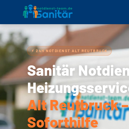
⚡ 24H NOTDIENST ALT REUTBRUCK
Sanitär Notdie
Heizungsservic
Alt Reutbruck 
Soforthilfe