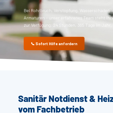
Bei Rohrbruch, Verstopfung, Wasserschaden o
Armaturen – unser erfahrenes Team steht Ihn
zur Verfügung: 24 Stunden, 365 Tage im Jahr.
📞 Sofort Hilfe anfordern
Sanitär Notdienst & Hei
vom Fachbetrieb