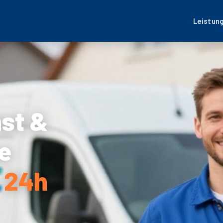
Leistun
nst &
e
– 24h