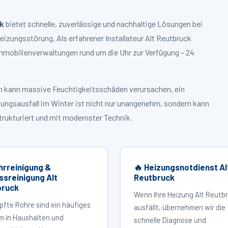
ck
bietet schnelle, zuverlässige und nachhaltige Lösungen bei
zungsstörung. Als erfahrener Installateur Alt Reutbruck
mmobilienverwaltungen rund um die Uhr zur Verfügung – 24
ruch kann massive Feuchtigkeitsschäden verursachen, ein
zungsausfall im Winter ist nicht nur unangenehm, sondern kann
strukturiert und mit modernster Technik.
hrreinigung &
🔥 Heizungsnotdienst Al
ssreinigung Alt
Reutbruck
bruck
Wenn Ihre Heizung Alt Reutb
pfte Rohre sind ein häufiges
ausfällt, übernehmen wir die
m in Haushalten und
schnelle Diagnose und