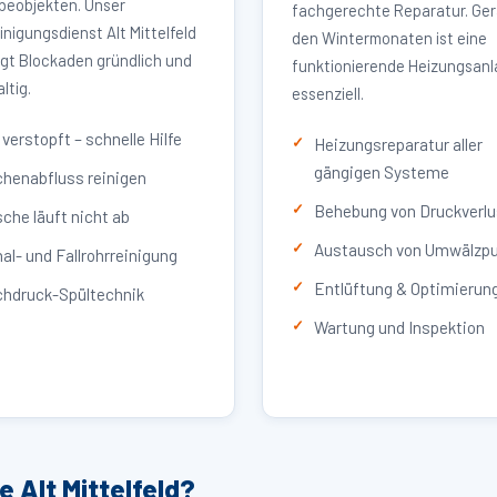
eobjekten. Unser
fachgerechte Reparatur. Ger
inigungsdienst Alt Mittelfeld
den Wintermonaten ist eine
igt Blockaden gründlich und
funktionierende Heizungsan
ltig.
essenziell.
verstopft – schnelle Hilfe
Heizungsreparatur aller
gängigen Systeme
henabfluss reinigen
Behebung von Druckverlu
che läuft nicht ab
Austausch von Umwälzp
al- und Fallrohrreinigung
Entlüftung & Optimierun
hdruck-Spültechnik
Wartung und Inspektion
 Alt Mittelfeld?