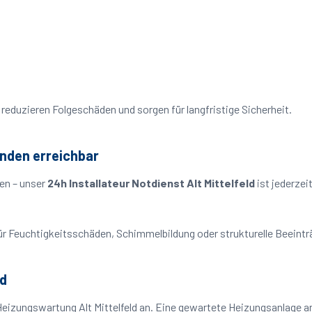
reduzieren Folgeschäden und sorgen für langfristige Sicherheit.
unden erreichbar
en – unser
24h Installateur Notdienst Alt Mittelfeld
ist jederzei
o für Feuchtigkeitsschäden, Schimmelbildung oder strukturelle Beeint
ld
eizungswartung Alt Mittelfeld an. Eine gewartete Heizungsanlage ar