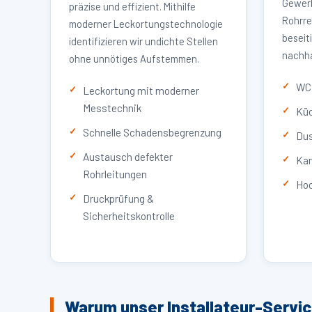
Gewerb
präzise und effizient. Mithilfe
Rohrre
moderner Leckortungstechnologie
beseit
identifizieren wir undichte Stellen
nachha
ohne unnötiges Aufstemmen.
WC 
Leckortung mit moderner
Messtechnik
Küc
Schnelle Schadensbegrenzung
Dus
Austausch defekter
Kan
Rohrleitungen
Hoc
Druckprüfung &
Sicherheitskontrolle
Warum unser Installateur-Service