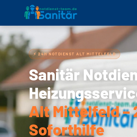
⚡ 24H NOTDIENST ALT MITTELFELD
Sanitär Notdie
Heizungsservic
Alt Mittelfeld –
Soforthilfe