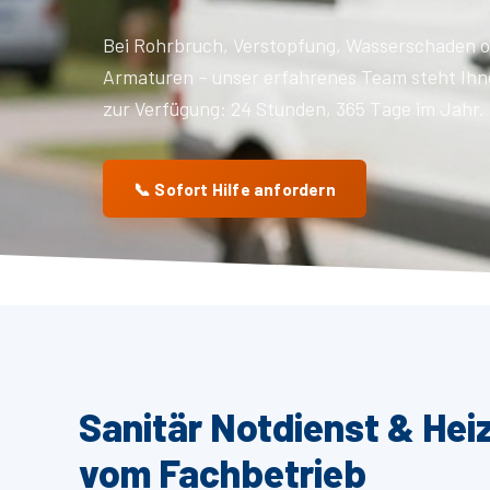
Bei Rohrbruch, Verstopfung, Wasserschaden o
Armaturen – unser erfahrenes Team steht Ihn
zur Verfügung: 24 Stunden, 365 Tage im Jahr.
📞 Sofort Hilfe anfordern
Sanitär Notdienst & Heiz
vom Fachbetrieb