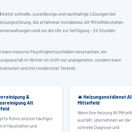
d
bietet schnelle, zuverlässige und nachhaltige Lösungen bei
ungsstörung. Als erfahrener Installateur Alt Mittelfeld stehen
enverwaltungen rund um die Uhr zur Verfügung – 24 Stunden
ruch kann massive Feuchtigkeitsschäden verursachen, ein
zungsausfall im Winter ist nicht nur unangenehm, sondern kann
strukturiert und mit modernster Technik.
hrreinigung &
🔥 Heizungsnotdienst Al
ssreinigung Alt
Mittelfeld
lfeld
Wenn Ihre Heizung Alt Mittelf
pfte Rohre sind ein häufiges
ausfällt, übernehmen wir die
m in Haushalten und
schnelle Diagnose und