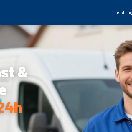
Leistun
nst &
e
 24h