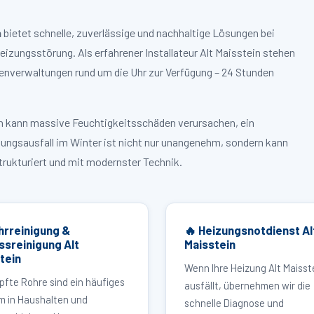
n
bietet schnelle, zuverlässige und nachhaltige Lösungen bei
zungsstörung. Als erfahrener Installateur Alt Maisstein stehen
enverwaltungen rund um die Uhr zur Verfügung – 24 Stunden
ruch kann massive Feuchtigkeitsschäden verursachen, ein
zungsausfall im Winter ist nicht nur unangenehm, sondern kann
strukturiert und mit modernster Technik.
hrreinigung &
🔥 Heizungsnotdienst Al
ssreinigung Alt
Maisstein
tein
Wenn Ihre Heizung Alt Maisst
pfte Rohre sind ein häufiges
ausfällt, übernehmen wir die
m in Haushalten und
schnelle Diagnose und