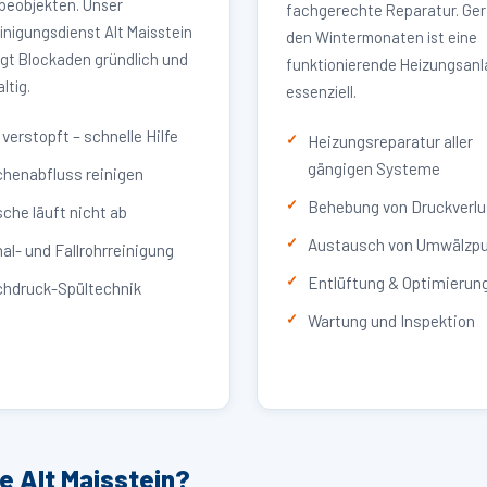
eobjekten. Unser
fachgerechte Reparatur. Ger
inigungsdienst Alt Maisstein
den Wintermonaten ist eine
igt Blockaden gründlich und
funktionierende Heizungsan
ltig.
essenziell.
verstopft – schnelle Hilfe
Heizungsreparatur aller
gängigen Systeme
henabfluss reinigen
Behebung von Druckverlu
che läuft nicht ab
Austausch von Umwälzp
al- und Fallrohrreinigung
Entlüftung & Optimierun
hdruck-Spültechnik
Wartung und Inspektion
e Alt Maisstein?