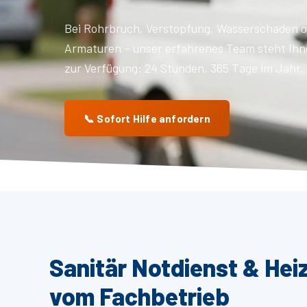
Bei Rohrbruch, Verstopfung, Wasserschaden o
Armaturen – unser erfahrenes Team steht Ihn
zur Verfügung: 24 Stunden, 365 Tage im Jahr.
📞 Sofort Hilfe anfordern
Sanitär Notdienst & Hei
vom Fachbetrieb