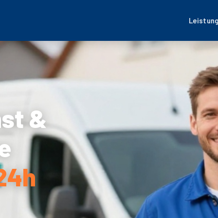
Leistun
nst &
e
 24h