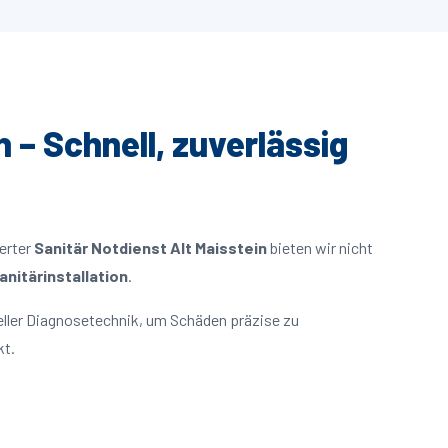
n – Schnell, zuverlässig
ierter
Sanitär Notdienst Alt Maisstein
bieten wir nicht
nitärinstallation
.
eller Diagnosetechnik, um Schäden präzise zu
kt.