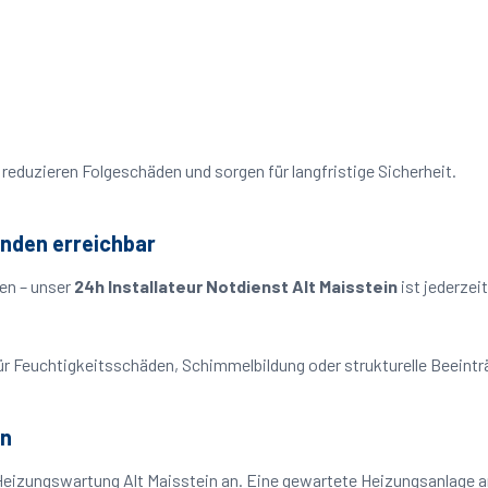
reduzieren Folgeschäden und sorgen für langfristige Sicherheit.
unden erreichbar
en – unser
24h Installateur Notdienst Alt Maisstein
ist jederzei
o für Feuchtigkeitsschäden, Schimmelbildung oder strukturelle Beeint
in
Heizungswartung Alt Maisstein an. Eine gewartete Heizungsanlage ar