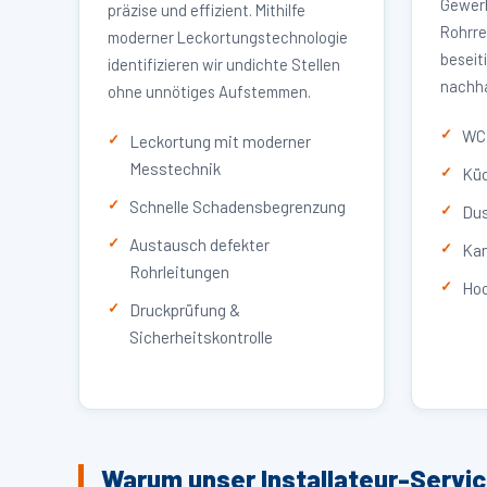
Gewerb
präzise und effizient. Mithilfe
Rohrre
moderner Leckortungstechnologie
beseit
identifizieren wir undichte Stellen
nachha
ohne unnötiges Aufstemmen.
WC 
Leckortung mit moderner
Messtechnik
Küc
Schnelle Schadensbegrenzung
Dus
Austausch defekter
Kan
Rohrleitungen
Hoc
Druckprüfung &
Sicherheitskontrolle
Warum unser Installateur-Servic