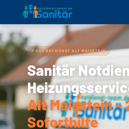
⚡ 24H NOTDIENST ALT MAISSTEIN
Sanitär Notdie
Heizungsservic
Alt Maisstein –
Soforthilfe