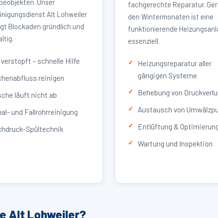
eobjekten. Unser
fachgerechte Reparatur. Ger
inigungsdienst Alt Lohweiler
den Wintermonaten ist eine
igt Blockaden gründlich und
funktionierende Heizungsan
ltig.
essenziell.
verstopft – schnelle Hilfe
Heizungsreparatur aller
gängigen Systeme
henabfluss reinigen
Behebung von Druckverlu
che läuft nicht ab
Austausch von Umwälzp
al- und Fallrohrreinigung
Entlüftung & Optimierun
hdruck-Spültechnik
Wartung und Inspektion
e Alt Lohweiler?