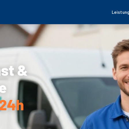
Leistun
nst &
e
 24h