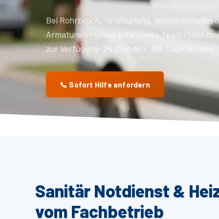
Bei Rohrbruch, Verstopfung, Wasserschaden o
Armaturen – unser erfahrenes Team steht Ihn
zur Verfügung: 24 Stunden, 365 Tage im Jahr.
📞 Sofort Hilfe anfordern
Sanitär Notdienst & Hei
vom Fachbetrieb