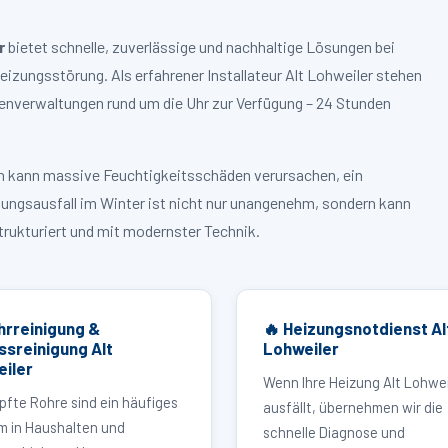
r
bietet schnelle, zuverlässige und nachhaltige Lösungen bei
zungsstörung. Als erfahrener Installateur Alt Lohweiler stehen
enverwaltungen rund um die Uhr zur Verfügung – 24 Stunden
ruch kann massive Feuchtigkeitsschäden verursachen, ein
zungsausfall im Winter ist nicht nur unangenehm, sondern kann
strukturiert und mit modernster Technik.
hrreinigung &
🔥 Heizungsnotdienst Al
ssreinigung Alt
Lohweiler
iler
Wenn Ihre Heizung Alt Lohwei
pfte Rohre sind ein häufiges
ausfällt, übernehmen wir die
m in Haushalten und
schnelle Diagnose und