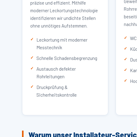
Gewerb
präzise und effizient. Mithilfe
Rohrre
moderner Leckortungstechnologie
beseit
identifizieren wir undichte Stellen
nachha
ohne unnötiges Aufstemmen.
WC 
Leckortung mit moderner
Messtechnik
Küc
Schnelle Schadensbegrenzung
Dus
Austausch defekter
Kan
Rohrleitungen
Hoc
Druckprüfung &
Sicherheitskontrolle
Warum unser Installateur-Servic