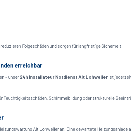
reduzieren Folgeschäden und sorgen für langfristige Sicherheit.
unden erreichbar
en – unser
24h Installateur Notdienst Alt Lohweiler
ist jederzei
o für Feuchtigkeitsschäden, Schimmelbildung oder strukturelle Beeint
er
Heizungswartung Alt Lohweiler an. Eine gewartete Heizungsanlage ar