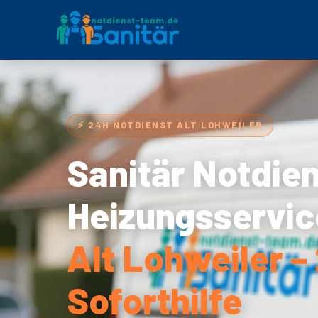
⚡ 24H NOTDIENST ALT LOHWEILER
Sanitär Notdie
Heizungsservic
Alt Lohweiler –
Soforthilfe