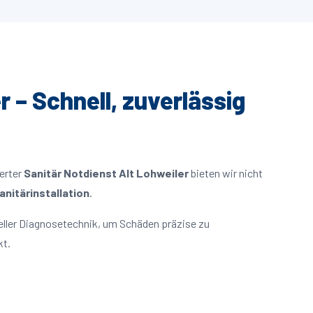
r – Schnell, zuverlässig
ierter
Sanitär Notdienst Alt Lohweiler
bieten wir nicht
nitärinstallation
.
eller Diagnosetechnik, um Schäden präzise zu
kt.