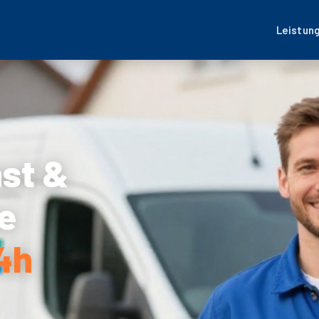
Leistun
nst &
e
4h