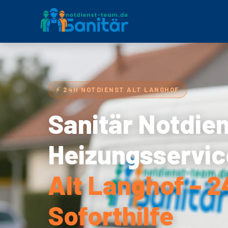
⚡ 24H NOTDIENST ALT LANGHOF
Sanitär Notdie
Heizungsservic
Alt Langhof – 2
Soforthilfe