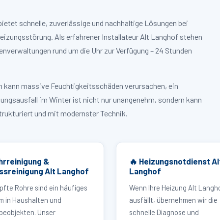
ietet schnelle, zuverlässige und nachhaltige Lösungen bei
zungsstörung. Als erfahrener Installateur Alt Langhof stehen
enverwaltungen rund um die Uhr zur Verfügung – 24 Stunden
ruch kann massive Feuchtigkeitsschäden verursachen, ein
zungsausfall im Winter ist nicht nur unangenehm, sondern kann
strukturiert und mit modernster Technik.
hrreinigung &
🔥 Heizungsnotdienst Al
ssreinigung Alt Langhof
Langhof
pfte Rohre sind ein häufiges
Wenn Ihre Heizung Alt Langh
m in Haushalten und
ausfällt, übernehmen wir die
eobjekten. Unser
schnelle Diagnose und