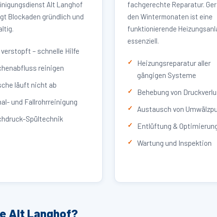
inigungsdienst Alt Langhof
fachgerechte Reparatur. Ger
igt Blockaden gründlich und
den Wintermonaten ist eine
ltig.
funktionierende Heizungsan
essenziell.
verstopft – schnelle Hilfe
Heizungsreparatur aller
henabfluss reinigen
gängigen Systeme
che läuft nicht ab
Behebung von Druckverlu
al- und Fallrohrreinigung
Austausch von Umwälzp
hdruck-Spültechnik
Entlüftung & Optimierun
Wartung und Inspektion
ce Alt Langhof?