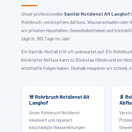
Unser professioneller
Sanitär Notdienst Alt Langhof
b
Rohrbruch, verstopftem Abfluss, Wasserschaden oder Hei
wir privaten Haushalten, Gewerbebetrieben und Immobili
täglich, 365 Tage im Jahr.
Ein Sanitär-Notfall tritt oft unerwartet auf. Ein Rohrb
blockierter Abfluss kann zu Rückstau führen und ein Hei
ernsthafte Folgen haben. Deshalb reagieren wir schnell, 
🚨 Rohrbruch Notdienst Alt
🚿 Ro
Langhof
Abflu
Unser Rohrbruch Notdienst
Versto
lokalisiert und repariert
Proble
beschädigte Wasserleitungen
Gewerb