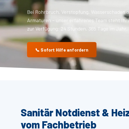
Bei Rohrbruch, Verstopfung, Wasserschaden o
Armaturen – unser erfahrenes Team steht Ihn
zur Verfügung: 24 Stunden, 365 Tage im Jahr.
📞 Sofort Hilfe anfordern
Sanitär Notdienst & Hei
vom Fachbetrieb