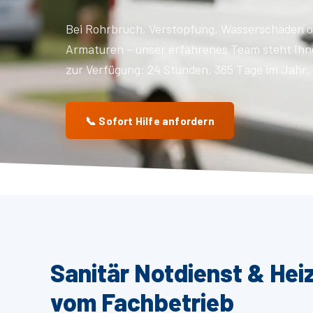
Bei Rohrbruch, Verstopfung, Wasserschaden o
Armaturen – unser erfahrenes Team steht Ihn
zur Verfügung: 24 Stunden, 365 Tage im Jahr.
📞 Sofort Hilfe anfordern
Sanitär Notdienst & Hei
vom Fachbetrieb