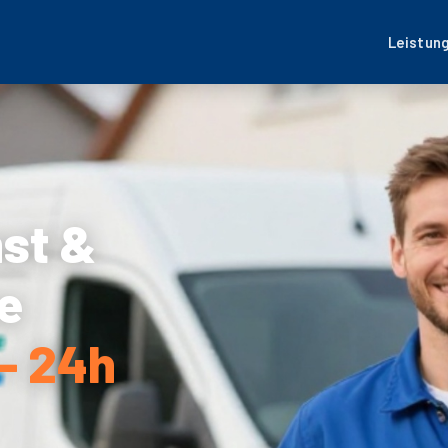
Leistun
nst &
e
– 24h