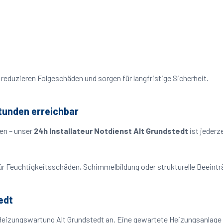
reduzieren Folgeschäden und sorgen für langfristige Sicherheit.
Stunden erreichbar
en – unser
24h Installateur Notdienst Alt Grundstedt
ist jederz
o für Feuchtigkeitsschäden, Schimmelbildung oder strukturelle Beeint
edt
Heizungswartung Alt Grundstedt an. Eine gewartete Heizungsanlage a