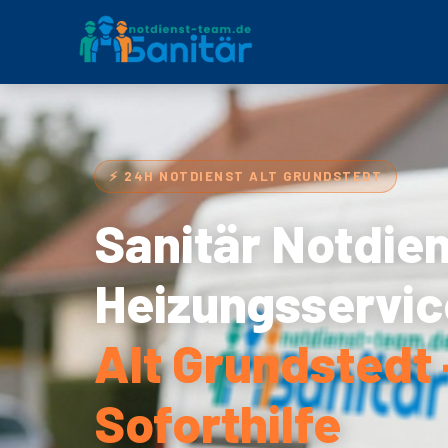
⚡ 24H NOTDIENST ALT GRUNDSTEDT
Sanitär Notdie
Heizungsservic
Alt Grundstedt 
Soforthilfe