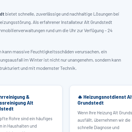
dt
bietet schnelle, zuverlässige und nachhaltige Lösungen bei
zungsstörung. Als erfahrener Installateur Alt Grundstedt
mmobilienverwaltungen rund um die Uhr zur Verfügung – 24
ruch kann massive Feuchtigkeitsschäden verursachen, ein
zungsausfall im Winter ist nicht nur unangenehm, sondern kann
strukturiert und mit modernster Technik.
hrreinigung &
🔥 Heizungsnotdienst Al
ssreinigung Alt
Grundstedt
dstedt
Wenn Ihre Heizung Alt Grund
pfte Rohre sind ein häufiges
ausfällt, übernehmen wir die
m in Haushalten und
schnelle Diagnose und