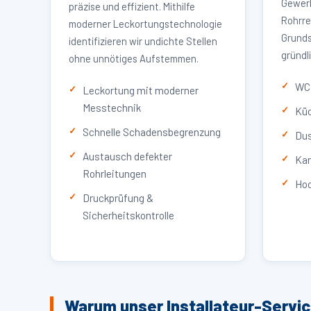
Gewerb
präzise und effizient. Mithilfe
Rohrre
moderner Leckortungstechnologie
Grunds
identifizieren wir undichte Stellen
gründl
ohne unnötiges Aufstemmen.
WC 
Leckortung mit moderner
Messtechnik
Küc
Schnelle Schadensbegrenzung
Dus
Austausch defekter
Kan
Rohrleitungen
Hoc
Druckprüfung &
Sicherheitskontrolle
Warum unser Installateur-Servi