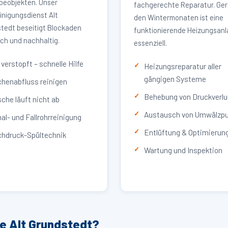
eobjekten. Unser
fachgerechte Reparatur. Ger
inigungsdienst Alt
den Wintermonaten ist eine
tedt beseitigt Blockaden
funktionierende Heizungsan
ich und nachhaltig.
essenziell.
verstopft – schnelle Hilfe
Heizungsreparatur aller
gängigen Systeme
henabfluss reinigen
Behebung von Druckverlu
che läuft nicht ab
Austausch von Umwälzp
al- und Fallrohrreinigung
Entlüftung & Optimierun
hdruck-Spültechnik
Wartung und Inspektion
ce Alt Grundstedt?