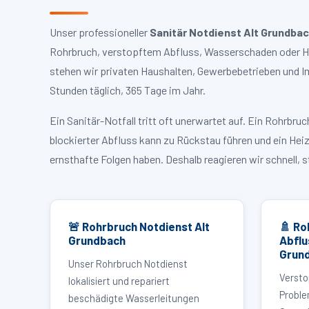
Unser professioneller
Sanitär Notdienst Alt Grundba
Rohrbruch, verstopftem Abfluss, Wasserschaden oder Hei
stehen wir privaten Haushalten, Gewerbebetrieben und I
Stunden täglich, 365 Tage im Jahr.
Ein Sanitär-Notfall tritt oft unerwartet auf. Ein Rohrb
blockierter Abfluss kann zu Rückstau führen und ein Hei
ernsthafte Folgen haben. Deshalb reagieren wir schnell, 
🚨 Rohrbruch Notdienst Alt
🚿 Ro
Grundbach
Abflu
Grun
Unser Rohrbruch Notdienst
Versto
lokalisiert und repariert
Proble
beschädigte Wasserleitungen