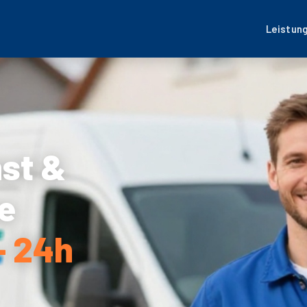
Leistun
nst &
e
– 24h