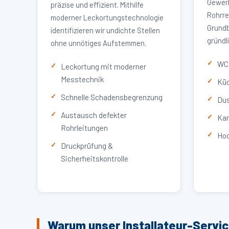
Gewerb
präzise und effizient. Mithilfe
Rohrre
moderner Leckortungstechnologie
Grundb
identifizieren wir undichte Stellen
gründl
ohne unnötiges Aufstemmen.
WC 
Leckortung mit moderner
Messtechnik
Küc
Schnelle Schadensbegrenzung
Dus
Austausch defekter
Kan
Rohrleitungen
Hoc
Druckprüfung &
Sicherheitskontrolle
Warum unser Installateur-Servi