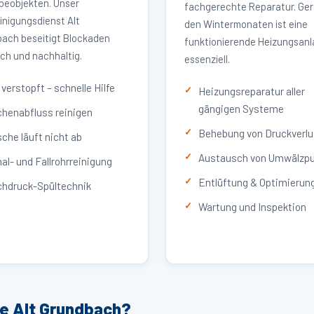
eobjekten. Unser
fachgerechte Reparatur. Ger
inigungsdienst Alt
den Wintermonaten ist eine
ach beseitigt Blockaden
funktionierende Heizungsan
ich und nachhaltig.
essenziell.
verstopft – schnelle Hilfe
Heizungsreparatur aller
gängigen Systeme
henabfluss reinigen
Behebung von Druckverlu
che läuft nicht ab
Austausch von Umwälzp
al- und Fallrohrreinigung
Entlüftung & Optimierun
hdruck-Spültechnik
Wartung und Inspektion
ce Alt Grundbach?