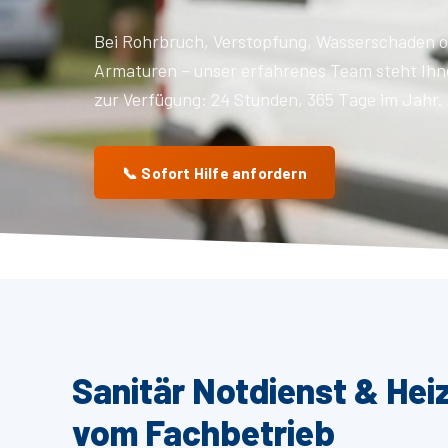
Bei Rohrbruch, Verstopfung, Wasserschaden o
Armaturen – unser erfahrenes Team steht Ihn
zur Verfügung: 24 Stunden, 365 Tage im Jahr.
📞 Sofort Hilfe anfordern
Sanitär Notdienst & Hei
vom Fachbetrieb