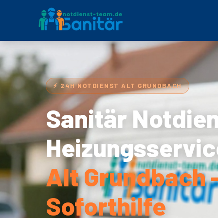
⚡ 24H NOTDIENST ALT GRUNDBACH
Sanitär Notdie
Heizungsservic
Alt Grundbach 
Soforthilfe