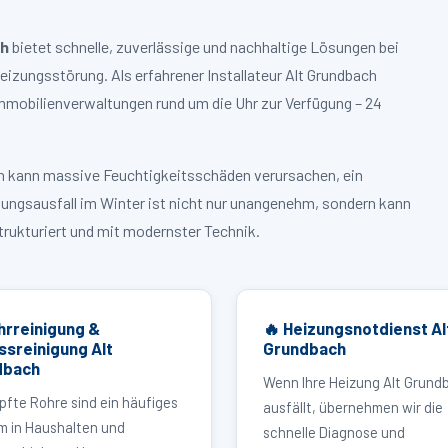
ch
bietet schnelle, zuverlässige und nachhaltige Lösungen bei
zungsstörung. Als erfahrener Installateur Alt Grundbach
mmobilienverwaltungen rund um die Uhr zur Verfügung – 24
ruch kann massive Feuchtigkeitsschäden verursachen, ein
zungsausfall im Winter ist nicht nur unangenehm, sondern kann
strukturiert und mit modernster Technik.
hrreinigung &
🔥 Heizungsnotdienst Al
ssreinigung Alt
Grundbach
dbach
Wenn Ihre Heizung Alt Grund
pfte Rohre sind ein häufiges
ausfällt, übernehmen wir die
m in Haushalten und
schnelle Diagnose und