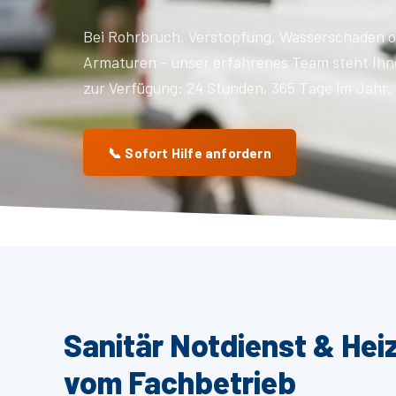
Bei Rohrbruch, Verstopfung, Wasserschaden o
Armaturen – unser erfahrenes Team steht Ihn
zur Verfügung: 24 Stunden, 365 Tage im Jahr.
📞 Sofort Hilfe anfordern
Sanitär Notdienst & Hei
vom Fachbetrieb