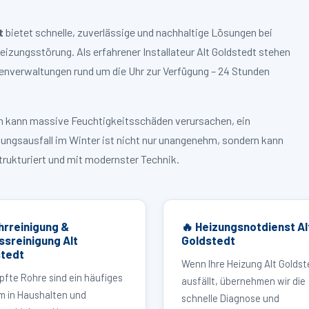
t
bietet schnelle, zuverlässige und nachhaltige Lösungen bei
zungsstörung. Als erfahrener Installateur Alt Goldstedt stehen
enverwaltungen rund um die Uhr zur Verfügung – 24 Stunden
ruch kann massive Feuchtigkeitsschäden verursachen, ein
zungsausfall im Winter ist nicht nur unangenehm, sondern kann
strukturiert und mit modernster Technik.
hrreinigung &
🔥 Heizungsnotdienst Al
ssreinigung Alt
Goldstedt
stedt
Wenn Ihre Heizung Alt Goldst
pfte Rohre sind ein häufiges
ausfällt, übernehmen wir die
m in Haushalten und
schnelle Diagnose und