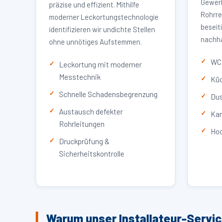
Gewerb
präzise und effizient. Mithilfe
Rohrre
moderner Leckortungstechnologie
beseit
identifizieren wir undichte Stellen
nachha
ohne unnötiges Aufstemmen.
WC 
Leckortung mit moderner
Messtechnik
Küc
Schnelle Schadensbegrenzung
Dus
Austausch defekter
Kan
Rohrleitungen
Hoc
Druckprüfung &
Sicherheitskontrolle
Warum unser Installateur-Servic