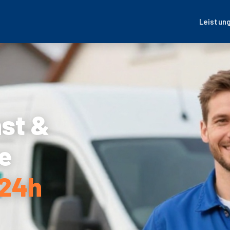
Leistun
nst &
e
 24h