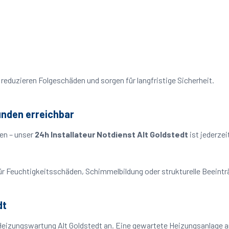
reduzieren Folgeschäden und sorgen für langfristige Sicherheit.
unden erreichbar
en – unser
24h Installateur Notdienst Alt Goldstedt
ist jederzei
o für Feuchtigkeitsschäden, Schimmelbildung oder strukturelle Beeint
dt
Heizungswartung Alt Goldstedt an. Eine gewartete Heizungsanlage ar