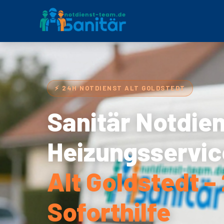
⚡ 24H NOTDIENST ALT GOLDSTEDT
Sanitär Notdie
Heizungsservic
Alt Goldstedt –
Soforthilfe