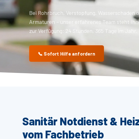
Bei Rohrbruch, Verstopfung, Wasserschaden o
Armaturen – unser erfahrenes Team steht Ihn
zur Verfügung: 24 Stunden, 365 Tage im Jahr.
📞 Sofort Hilfe anfordern
Sanitär Notdienst & Hei
vom Fachbetrieb