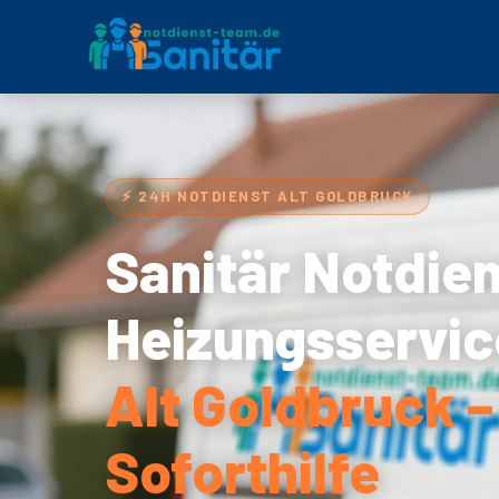
⚡ 24H NOTDIENST ALT GOLDBRUCK
Sanitär Notdie
Heizungsservic
Alt Goldbruck –
Soforthilfe