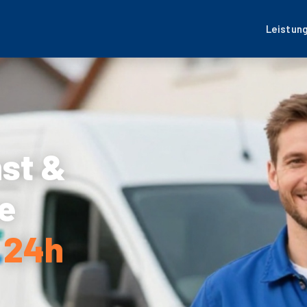
Leistun
nst &
e
 24h