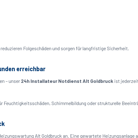
reduzieren Folgeschäden und sorgen für langfristige Sicherheit.
tunden erreichbar
en – unser
24h Installateur Notdienst Alt Goldbruck
ist jederzei
o für Feuchtigkeitsschäden, Schimmelbildung oder strukturelle Beeint
ck
Heizungswartung Alt Goldbruck an. Eine gewartete Heizungsanlage ar