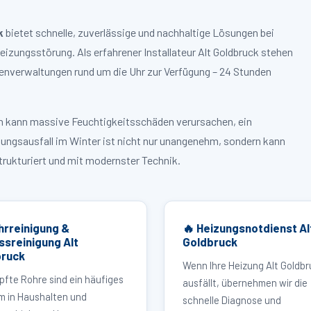
k
bietet schnelle, zuverlässige und nachhaltige Lösungen bei
zungsstörung. Als erfahrener Installateur Alt Goldbruck stehen
enverwaltungen rund um die Uhr zur Verfügung – 24 Stunden
ruch kann massive Feuchtigkeitsschäden verursachen, ein
zungsausfall im Winter ist nicht nur unangenehm, sondern kann
strukturiert und mit modernster Technik.
hrreinigung &
🔥 Heizungsnotdienst Al
ssreinigung Alt
Goldbruck
bruck
Wenn Ihre Heizung Alt Goldb
pfte Rohre sind ein häufiges
ausfällt, übernehmen wir die
m in Haushalten und
schnelle Diagnose und