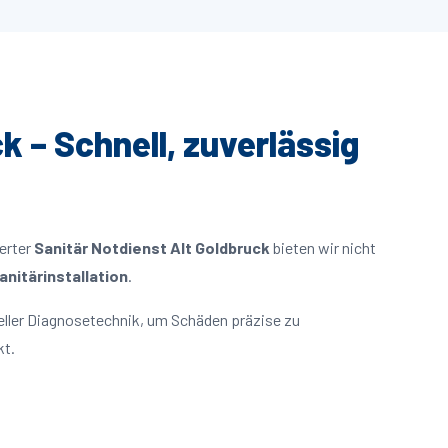
k – Schnell, zuverlässig
ierter
Sanitär Notdienst Alt Goldbruck
bieten wir nicht
nitärinstallation
.
eller Diagnosetechnik, um Schäden präzise zu
kt.