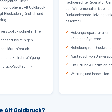
eobjekten. Unser
fachgerechte Reparatur. Ger
inigungsdienst Alt Goldbruck
den Wintermonaten ist eine
igt Blockaden gründlich und
funktionierende Heizungsan
ltig.
essenziell.
verstopft – schnelle Hilfe
Heizungsreparatur aller
gängigen Systeme
henabfluss reinigen
Behebung von Druckverlu
che läuft nicht ab
Austausch von Umwälzp
al- und Fallrohrreinigung
Entlüftung & Optimierun
hdruck-Spültechnik
Wartung und Inspektion
e Alt Goldbruck?