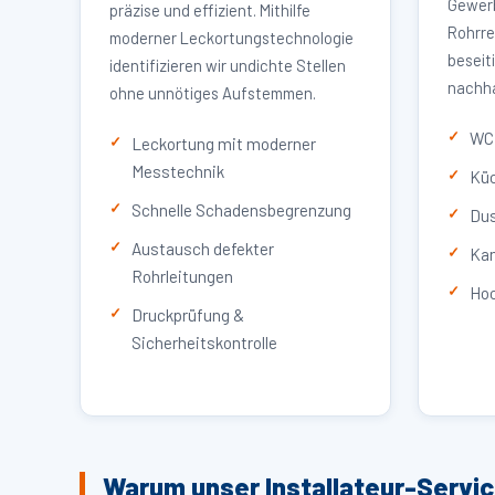
Gewerb
präzise und effizient. Mithilfe
Rohrre
moderner Leckortungstechnologie
beseit
identifizieren wir undichte Stellen
nachha
ohne unnötiges Aufstemmen.
WC 
Leckortung mit moderner
Messtechnik
Küc
Schnelle Schadensbegrenzung
Dus
Austausch defekter
Kan
Rohrleitungen
Hoc
Druckprüfung &
Sicherheitskontrolle
Warum unser Installateur-Servic