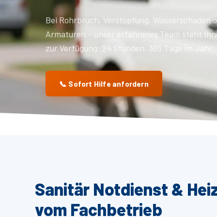
Bei Rohrbruch, Verstopfung, Wasserschaden o
Armaturen – unser erfahrenes Team steht Ihn
zur Verfügung: 24 Stunden, 365 Tage im Jahr.
📞 Sofort Hilfe anfordern
Sanitär Notdienst & Hei
vom Fachbetrieb