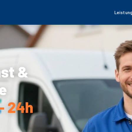
Leistun
nst &
e
– 24h