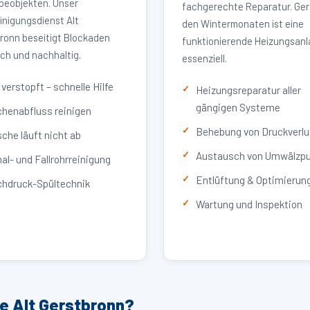
eobjekten. Unser
fachgerechte Reparatur. Ger
inigungsdienst Alt
den Wintermonaten ist eine
ronn beseitigt Blockaden
funktionierende Heizungsan
ich und nachhaltig.
essenziell.
verstopft – schnelle Hilfe
Heizungsreparatur aller
gängigen Systeme
henabfluss reinigen
Behebung von Druckverlu
che läuft nicht ab
Austausch von Umwälzp
al- und Fallrohrreinigung
Entlüftung & Optimierun
hdruck-Spültechnik
Wartung und Inspektion
e Alt Gerstbronn?