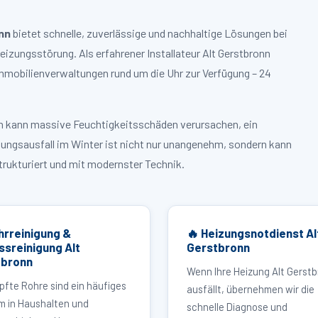
nn
bietet schnelle, zuverlässige und nachhaltige Lösungen bei
zungsstörung. Als erfahrener Installateur Alt Gerstbronn
mmobilienverwaltungen rund um die Uhr zur Verfügung – 24
ruch kann massive Feuchtigkeitsschäden verursachen, ein
zungsausfall im Winter ist nicht nur unangenehm, sondern kann
strukturiert und mit modernster Technik.
hrreinigung &
🔥 Heizungsnotdienst Al
ssreinigung Alt
Gerstbronn
tbronn
Wenn Ihre Heizung Alt Gerst
pfte Rohre sind ein häufiges
ausfällt, übernehmen wir die
m in Haushalten und
schnelle Diagnose und