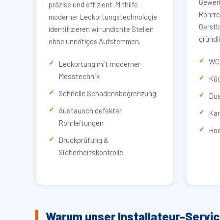
Gewerb
präzise und effizient. Mithilfe
Rohrre
moderner Leckortungstechnologie
Gerstb
identifizieren wir undichte Stellen
gründl
ohne unnötiges Aufstemmen.
WC 
Leckortung mit moderner
Messtechnik
Küc
Schnelle Schadensbegrenzung
Dus
Austausch defekter
Kan
Rohrleitungen
Hoc
Druckprüfung &
Sicherheitskontrolle
Warum unser Installateur-Servic