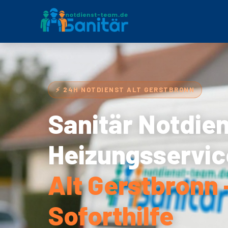
⚡ 24H NOTDIENST ALT GERSTBRONN
Sanitär Notdie
Heizungsservic
Alt Gerstbronn 
Soforthilfe