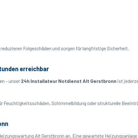
reduzieren Folgeschäden und sorgen für langfristige Sicherheit.
Stunden erreichbar
en – unser
24h Installateur Notdienst Alt Gerstbronn
ist jederz
o für Feuchtigkeitsschäden, Schimmelbildung oder strukturelle Beeint
onn
Heizungswartung Alt Gerstbronn an. Eine gewartete Heizungsanlage a