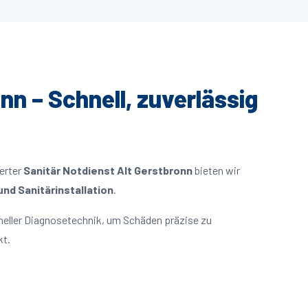
nn – Schnell, zuverlässig
ierter
Sanitär Notdienst Alt Gerstbronn
bieten wir
nd Sanitärinstallation
.
neller Diagnosetechnik, um Schäden präzise zu
kt.