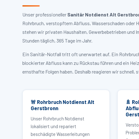
Unser professioneller
Sanitär Notdienst Alt Gerstbro
Rohrbruch, verstopftem Abfluss, Wasserschaden oder Hei
stehen wir privaten Haushalten, Gewerbebetrieben und I
Stunden täglich, 365 Tage im Jahr.
Ein Sanitär-Notfall tritt oft unerwartet auf. Ein Rohrb
blockierter Abfluss kann zu Rückstau führen und ein Hei
ernsthafte Folgen haben. Deshalb reagieren wir schnell, 
🚨 Rohrbruch Notdienst Alt
🚿 Ro
Gerstbronn
Abflu
Gers
Unser Rohrbruch Notdienst
Versto
lokalisiert und repariert
Proble
beschädigte Wasserleitungen