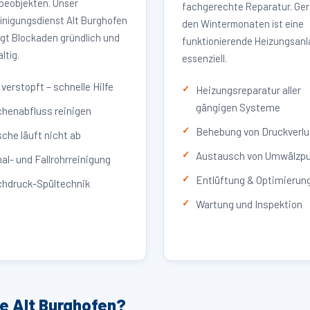
eobjekten. Unser
fachgerechte Reparatur. Ger
inigungsdienst Alt Burghofen
den Wintermonaten ist eine
igt Blockaden gründlich und
funktionierende Heizungsan
ltig.
essenziell.
verstopft – schnelle Hilfe
Heizungsreparatur aller
gängigen Systeme
henabfluss reinigen
Behebung von Druckverlu
che läuft nicht ab
Austausch von Umwälzp
al- und Fallrohrreinigung
Entlüftung & Optimierun
hdruck-Spültechnik
Wartung und Inspektion
e Alt Burghofen?