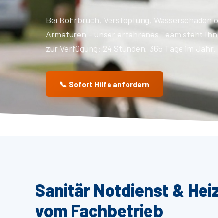
Bei Rohrbruch, Verstopfung, Wasserschaden o
Armaturen – unser erfahrenes Team steht Ihn
zur Verfügung: 24 Stunden, 365 Tage im Jahr.
📞 Sofort Hilfe anfordern
Sanitär Notdienst & Hei
vom Fachbetrieb