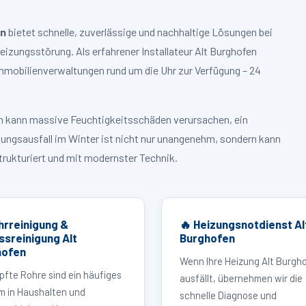
en
bietet schnelle, zuverlässige und nachhaltige Lösungen bei
zungsstörung. Als erfahrener Installateur Alt Burghofen
mmobilienverwaltungen rund um die Uhr zur Verfügung – 24
ruch kann massive Feuchtigkeitsschäden verursachen, ein
zungsausfall im Winter ist nicht nur unangenehm, sondern kann
strukturiert und mit modernster Technik.
hrreinigung &
🔥 Heizungsnotdienst Al
ssreinigung Alt
Burghofen
hofen
Wenn Ihre Heizung Alt Burgh
pfte Rohre sind ein häufiges
ausfällt, übernehmen wir die
m in Haushalten und
schnelle Diagnose und