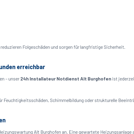
reduzieren Folgeschäden und sorgen für langfristige Sicherheit.
tunden erreichbar
en – unser
24h Installateur Notdienst Alt Burghofen
ist jederze
o für Feuchtigkeitsschäden, Schimmelbildung oder strukturelle Beeint
en
Heizungswartung Alt Burghofen an. Eine gewartete Heizungsanlage ar