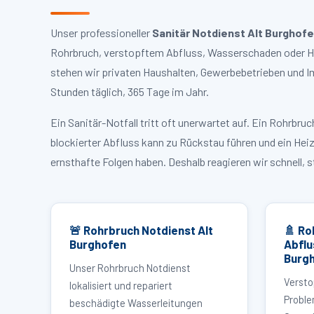
Unser professioneller
Sanitär Notdienst Alt Burghof
Rohrbruch, verstopftem Abfluss, Wasserschaden oder Hei
stehen wir privaten Haushalten, Gewerbebetrieben und I
Stunden täglich, 365 Tage im Jahr.
Ein Sanitär-Notfall tritt oft unerwartet auf. Ein Rohrb
blockierter Abfluss kann zu Rückstau führen und ein Hei
ernsthafte Folgen haben. Deshalb reagieren wir schnell, 
🚨 Rohrbruch Notdienst Alt
🚿 Ro
Burghofen
Abflu
Burg
Unser Rohrbruch Notdienst
Versto
lokalisiert und repariert
Proble
beschädigte Wasserleitungen