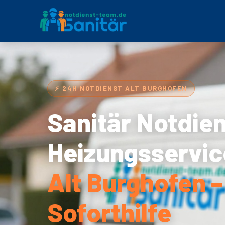
⚡ 24H NOTDIENST ALT BURGHOFEN
Sanitär Notdie
Heizungsservic
Alt Burghofen –
Soforthilfe