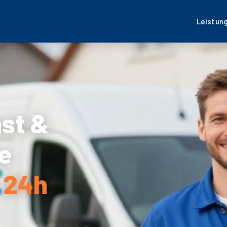
Leistun
nst &
e
 24h