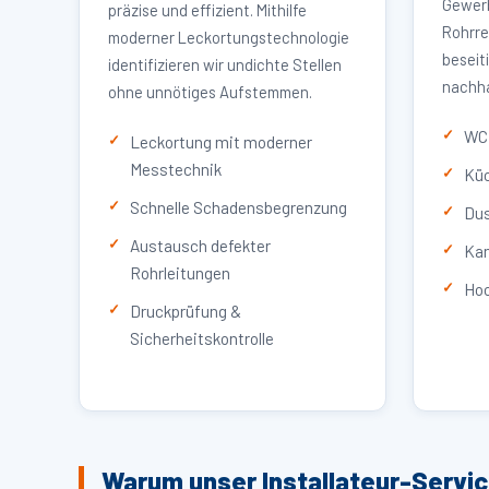
Gewerb
präzise und effizient. Mithilfe
Rohrre
moderner Leckortungstechnologie
beseit
identifizieren wir undichte Stellen
nachha
ohne unnötiges Aufstemmen.
WC 
Leckortung mit moderner
Messtechnik
Küc
Schnelle Schadensbegrenzung
Dus
Austausch defekter
Kan
Rohrleitungen
Hoc
Druckprüfung &
Sicherheitskontrolle
Warum unser Installateur-Servic