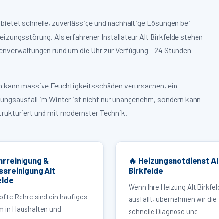
bietet schnelle, zuverlässige und nachhaltige Lösungen bei
ungsstörung. Als erfahrener Installateur Alt Birkfelde stehen
enverwaltungen rund um die Uhr zur Verfügung – 24 Stunden
ruch kann massive Feuchtigkeitsschäden verursachen, ein
zungsausfall im Winter ist nicht nur unangenehm, sondern kann
strukturiert und mit modernster Technik.
hrreinigung &
🔥 Heizungsnotdienst Al
ssreinigung Alt
Birkfelde
elde
Wenn Ihre Heizung Alt Birkfel
pfte Rohre sind ein häufiges
ausfällt, übernehmen wir die
m in Haushalten und
schnelle Diagnose und