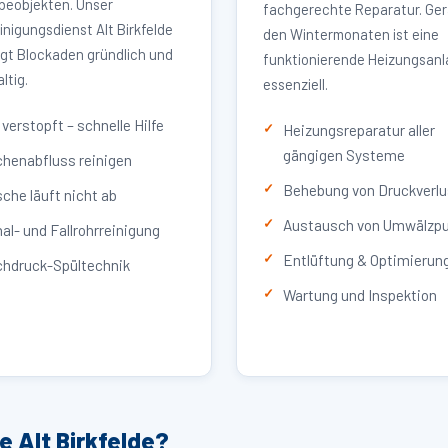
eobjekten. Unser
fachgerechte Reparatur. Ger
inigungsdienst Alt Birkfelde
den Wintermonaten ist eine
igt Blockaden gründlich und
funktionierende Heizungsan
ltig.
essenziell.
verstopft – schnelle Hilfe
Heizungsreparatur aller
gängigen Systeme
henabfluss reinigen
Behebung von Druckverlu
che läuft nicht ab
Austausch von Umwälzp
al- und Fallrohrreinigung
Entlüftung & Optimierun
hdruck-Spültechnik
Wartung und Inspektion
e Alt Birkfelde?