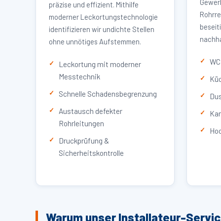
Gewerb
präzise und effizient. Mithilfe
Rohrre
moderner Leckortungstechnologie
beseit
identifizieren wir undichte Stellen
nachha
ohne unnötiges Aufstemmen.
WC 
Leckortung mit moderner
Messtechnik
Küc
Schnelle Schadensbegrenzung
Dus
Austausch defekter
Kan
Rohrleitungen
Hoc
Druckprüfung &
Sicherheitskontrolle
Warum unser Installateur-Servic