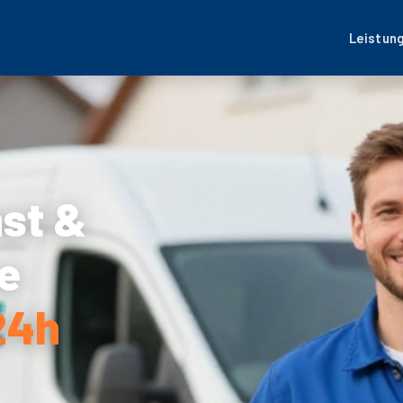
Leistun
nst &
e
 24h