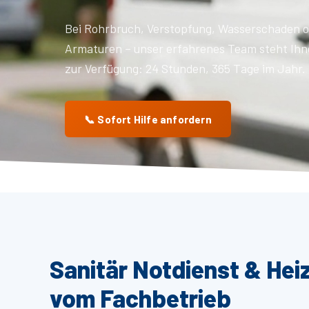
Bei Rohrbruch, Verstopfung, Wasserschaden o
Armaturen – unser erfahrenes Team steht Ihn
zur Verfügung: 24 Stunden, 365 Tage im Jahr.
📞 Sofort Hilfe anfordern
Sanitär Notdienst & Heiz
vom Fachbetrieb