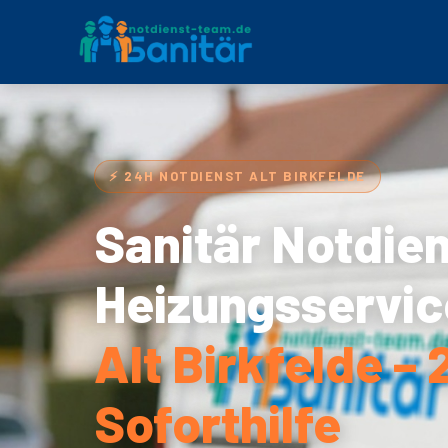
⚡ 24H NOTDIENST ALT BIRKFELDE
Sanitär Notdie
Heizungsservic
Alt Birkfelde –
Soforthilfe