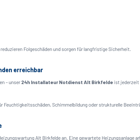
reduzieren Folgeschäden und sorgen für langfristige Sicherheit.
unden erreichbar
en – unser
24h Installateur Notdienst Alt Birkfelde
ist jederzei
o für Feuchtigkeitsschäden, Schimmelbildung oder strukturelle Beeint
e
Heizungswartung Alt Birkfelde an. Eine gewartete Heizungsanlage arb