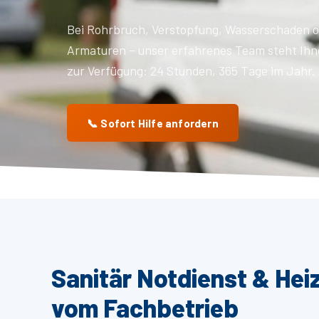
Bei Rohrbruch, Verstopfung, Wasserschaden o
Armaturen – unser erfahrenes Team steht Ihn
zur Verfügung: 24 Stunden, 365 Tage im Jahr.
📞 Sofort Hilfe anfordern
Sanitär Notdienst & Hei
vom Fachbetrieb